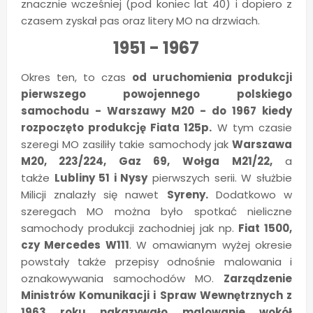
znacznie wcześniej (pod koniec lat 40) i dopiero z
czasem zyskał pas oraz litery MO na drzwiach.
1951 - 1967
Okres ten, to czas
od uruchomienia produkcji
pierwszego powojennego polskiego
samochodu - Warszawy M20 - do 1967 kiedy
rozpoczęto produkcję Fiata 125p.
W tym czasie
szeregi MO zasiliły takie samochody jak
Warszawa
M20, 223/224, Gaz 69, Wołga M21/22,
a
także
Lubliny 51 i Nysy
pierwszych serii. W służbie
Milicji znalazły się nawet
Syreny.
Dodatkowo w
szeregach MO można było spotkać nieliczne
samochody produkcji zachodniej jak np.
Fiat 1500,
czy Mercedes W111
. W omawianym wyżej okresie
powstały także przepisy odnośnie malowania i
oznakowywania samochodów MO.
Zarządzenie
Ministrów Komunikacji i Spraw Wewnętrznych z
1963 roku nakazywało malowanie wokół