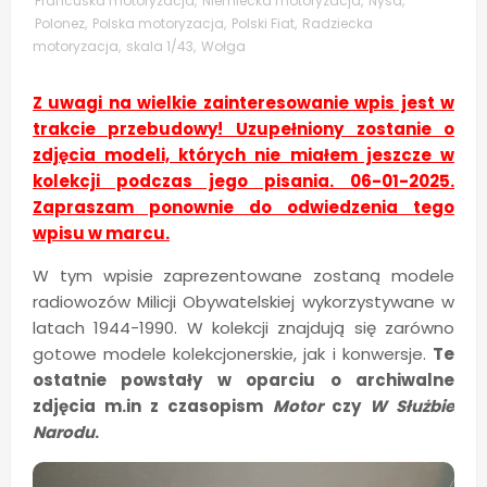
Francuska motoryzacja
,
Niemiecka motoryzacja
,
Nysa
,
Polonez
,
Polska motoryzacja
,
Polski Fiat
,
Radziecka
motoryzacja
,
skala 1/43
,
Wołga
Z uwagi na wielkie zainteresowanie wpis jest w
trakcie przebudowy! Uzupełniony zostanie o
zdjęcia modeli, których nie miałem jeszcze w
kolekcji podczas jego pisania. 06-01-2025.
Zapraszam ponownie do odwiedzenia tego
wpisu w marcu.
W tym wpisie zaprezentowane zostaną modele
radiowozów Milicji Obywatelskiej wykorzystywane w
latach 1944-1990. W kolekcji znajdują się zarówno
gotowe modele kolekcjonerskie, jak i konwersje.
Te
ostatnie powstały w oparciu o archiwalne
zdjęcia m.in z czasopism
Motor
czy
W Służbie
Narodu
.