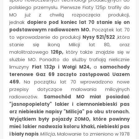
polskiego przemysłu. Pierwsze Fiaty 125p trafiły do
MO już z chwilą rozpoczęcia produkcji,
jednak
dopiero pod koniec lat 70 stanie się on
podstawowym radiowozem MO.
Początek lat 70
to wprowadzenie do produkcji
Nysy 521/522
,która
stanie się ikoną Milicji lat 80, oraz
małolitrażowego
126p,
który także znajdzie się w
służbie MO. Ponadto do służby trafiają nielicznie
limuzyny
Fiat 132p i Wołgi M24,
a
samochody
terenowe Gaz 69 zaczęto zastępować Uazem
469.
Na początku lat 70 wprowadzono nowe
przepisy dotyczące malowania milicyjnych
radiowozów.
Samochód MO miał posiadać
"jasnopopielaty" lakier i ciemnoniebieski pas
orz niebieskie napisy "Milicja" po obu stronach.
Wyjątkiem były pojazdy ZOMO, które powinny
mieć lakier nadwozia koloru khaki, niebieski pas
i biały napis
Milicja
.
Malowanie to zmieniono w 1978