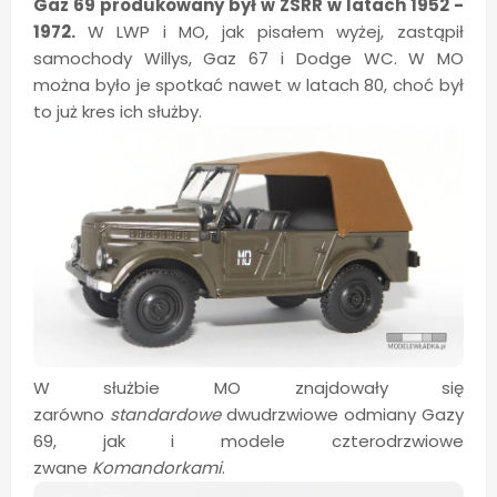
Gaz 69 produkowany był w ZSRR w latach 1952 -
1972.
W LWP i MO, jak pisałem wyżej, zastąpił
samochody Willys, Gaz 67 i Dodge WC. W MO
można było je spotkać nawet w latach 80, choć był
to już kres ich służby.
W służbie MO znajdowały się
zarówno
standardowe
dwudrzwiowe odmiany Gazy
69, jak i modele czterodrzwiowe
zwane
Komandorkami
.