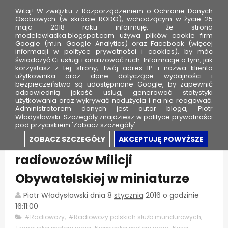
Witaj! W związku z Rozporządzeniem o Ochronie Danych
Osobowych (w skrócie RODO), wchodzącym w życie 25
maja 2018 roku informuję, że strona
modelewladka.blogspot.com używa plików cookie firm
M
Google (m.in. Google Analytics) oraz Facebook (więcej
o
informacji w polityce prywatności i cookies), by móc
świadczyć Ci usługi i analizować ruch. Informacje o tym, jak
d
korzystasz z tej strony, Twój adres IP i nazwa klienta
użytkownika oraz dane dotyczące wydajności i
e
bezpieczeństwa są udostępniane Google, by zapewnić
l
odpowiednią jakość usług, generować statystyki
użytkowania oraz wykrywać nadużycia i na nie reagować.
e
Administratorem danych jest autor bloga, Piotr
Władysławski. Szczegóły znajdziesz w polityce prywatności
W
pod przyciskiem 'Zobacz szczegóły'.
ł
Prezentacja Kolekcji - Historia
ZOBACZ SZCZEGÓŁY
AKCEPTUJĘ POWYŻSZE
a
radiowozów Milicji
d
k
Obywatelskiej w miniaturze
a
Piotr Władysławski
dnia
8 stycznia 2016
o godzinie
16:11:00
#Radiowozy
,
#Radiowozy polskich służb mundurowych
,