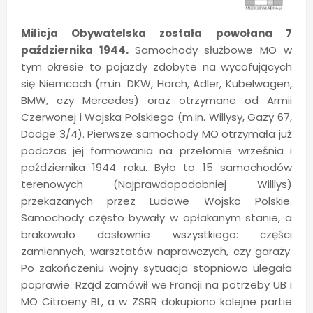
Milicja Obywatelska została powołana 7
października 1944.
Samochody służbowe MO w
tym okresie to pojazdy zdobyte na wycofujących
się Niemcach (m.in. DKW, Horch, Adler, Kubelwagen,
BMW, czy Mercedes) oraz otrzymane od Armii
Czerwonej i Wojska Polskiego (m.in. Willysy, Gazy 67,
Dodge 3/4). Pierwsze samochody MO otrzymała już
podczas jej formowania na przełomie września i
października 1944 roku. Było to 15 samochodów
terenowych (Najprawdopodobniej Willlys)
przekazanych przez Ludowe Wojsko Polskie.
Samochody często bywały w opłakanym stanie, a
brakowało dosłownie wszystkiego: części
zamiennych, warsztatów naprawczych, czy garaży.
Po zakończeniu wojny sytuacja stopniowo ulegała
poprawie. Rząd zamówił we Francji na potrzeby UB i
MO Citroeny BL, a w ZSRR dokupiono kolejne partie