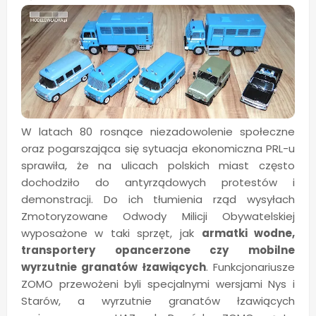
W latach 80 rosnące niezadowolenie społeczne
oraz pogarszająca się sytuacja ekonomiczna PRL-u
sprawiła, że na ulicach polskich miast często
dochodziło do antyrządowych protestów i
demonstracji. Do ich tłumienia rząd wysyłach
Zmotoryzowane Odwody Milicji Obywatelskiej
wyposażone w taki sprzęt, jak
armatki wodne,
transportery opancerzone czy mobilne
wyrzutnie granatów łzawiących
. Funkcjonariusze
ZOMO przewożeni byli specjalnymi wersjami Nys i
Starów, a wyrzutnie granatów łzawiących