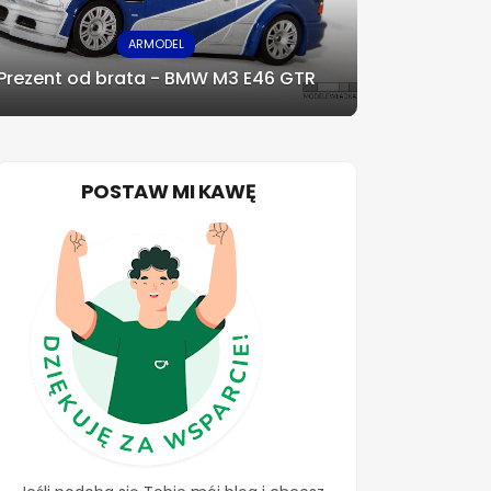
ARMODEL
Prezent od brata - BMW M3 E46 GTR
POSTAW MI KAWĘ