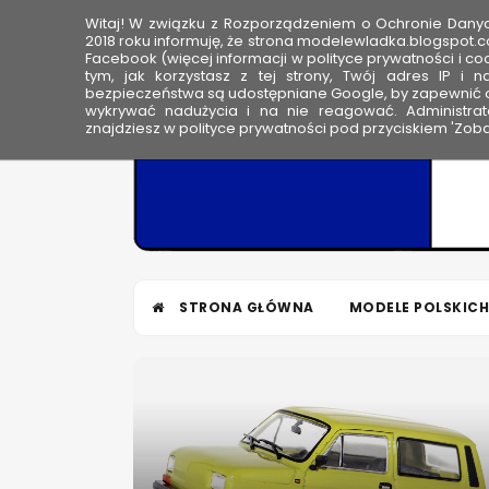
Witaj! W związku z Rozporządzeniem o Ochronie Dan
HOME
2018 roku informuję, że strona modelewladka.blogspot.c
Facebook (więcej informacji w polityce prywatności i coo
tym, jak korzystasz z tej strony, Twój adres IP i 
M
bezpieczeństwa są udostępniane Google, by zapewnić o
wykrywać nadużycia i na nie reagować. Administrato
o
znajdziesz w polityce prywatności pod przyciskiem 'Zoba
d
e
l
e
W
ł
STRONA GŁÓWNA
MODELE POLSKICH
a
d
k
a