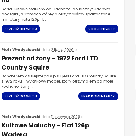
04
Seria Kultowe Maluchy od Hachette, po niezbyt udanym
początku, w ramach którego otrzymaliśmy spartaczone
miniatury Fiata 126p FL ...
PRZEJDŹ DO WPISU
2 KOMENTARZE:
Piotr Władysławski
dnia
2 lipca 2026
o:
Prezent od żony - 1972 Ford LTD
Country Squire
Bohaterem dzisiejszego wpisu jest Ford LTD Country Squire
z 1972 roku – wyjątkowy model, który otrzymałem od mojej
kochanej żony ...
PRZEJDŹ DO WPISU
BRAK KOMENTARZY:
Piotr Władysławski
dnia
11 czerwca 2026
o:
Kultowe Maluchy - Fiat 126p
Wadera