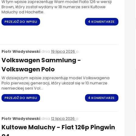
W tym wpisie zaprezentuję Wam model Fiata 126 w wersji
Brown, który został wydany w 18 numerze serii Kultowe
Maluchy od Hachette.
PRZEJDŹ DO WPISU
4 KOMENTARZE:
Piotr Władysławski
dnia
19 lipca 2026
o:
Volkswagen Sammlung -
Volkswagen Polo
W dzisiejszym wpisie zaprezentuję model Volkswagena
Polo pierwszej generacji, który ukazał się w 10 numerze
niemieckiej serii Vol...
PRZEJDŹ DO WPISU
4 KOMENTARZE:
Piotr Władysławski
dnia
12 lipca 2026
o:
Kultowe Maluchy - Fiat 126p Pingwin