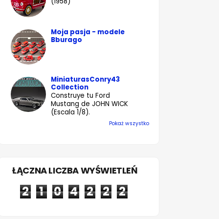
(1958)
Moja pasja - modele
Bburago
MiniaturasConry43
Collection
Construye tu Ford
Mustang de JOHN WICK
(Escala 1/8).
Pokaż wszystko
ŁĄCZNA LICZBA WYŚWIETLEŃ
2
1
0
4
2
2
2