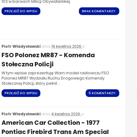
103 w barwach Milicji Obywatelskiej.
PRZEJDŹ DO WPISU
BRAK KOMENTARZY:
Piotr Władysławski
dnia
19 kwietnia 2026
o:
FSO Polonez MR87 - Komenda
Stołeczna Policji
W tym wpisie zaprezentuję Wam model radiowozu FSO
Polonez MR87 Wydziału Ruchu Drogowego Komendy
Stołecznej Policji, który pełnił ...
PRZEJDŹ DO WPISU
5 KOMENTARZY:
Piotr Władysławski
dnia
4 kwietnia 2026
o:
American Car Collection - 1977
Pontiac Firebird Trans Am Special