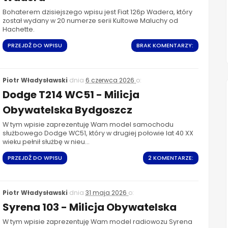
Bohaterem dzisiejszego wpisu jest Fiat 126p Wadera, który
został wydany w 20 numerze serii Kultowe Maluchy od
Hachette.
PRZEJDŹ DO WPISU
BRAK KOMENTARZY:
Piotr Władysławski
dnia
6 czerwca 2026
o:
Dodge T214 WC51 - Milicja
Obywatelska Bydgoszcz
W tym wpisie zaprezentuję Wam model samochodu
służbowego Dodge WC51, który w drugiej połowie lat 40 XX
wieku pełnił służbę w nieu...
PRZEJDŹ DO WPISU
2 KOMENTARZE:
Piotr Władysławski
dnia
31 maja 2026
o:
Syrena 103 - Milicja Obywatelska
W tym wpisie zaprezentuję Wam model radiowozu Syrena