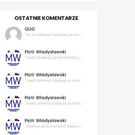
OSTATNIE KOMENTARZE
QLIG
"no to odkopię i dopiszę, że mo..."
Piotr Władysławski
"cześć!dziękuję za komentarz! j..."
Piotr Władysławski
"cześć artemis! dziękuję za kom..."
Piotr Władysławski
"cześć artemis! dziękuję za kom..."
Piotr Władysławski
"dziękuję za komentarz! także u..."