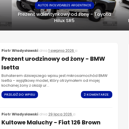
AUTOS INOLVIDABLES ARGENTINOS
Prezent walentynkowy od żony - Toyota
Hilux SR5
Piotr Władysławski
dnia
1 sierpnia 2026
o:
Prezent urodzinowy od żony - BMW
Isetta
Bohaterem dzisiejszego wpisu jest mikrosamochód BMW
Isetta – wyjątkowy model, który otrzymałem od mojej
kochanej żony z okazji ur...
PRZEJDŹ DO WPISU
2 KOMENTARZE:
Piotr Władysławski
dnia
29 lipca 2026
o:
Kultowe Maluchy - Fiat 126 Brown