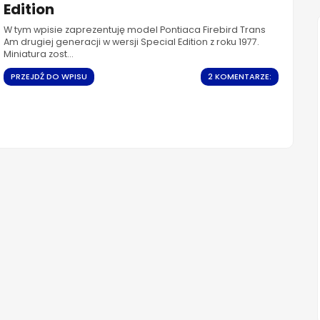
Edition
W tym wpisie zaprezentuję model Pontiaca Firebird Trans
Am drugiej generacji w wersji Special Edition z roku 1977.
Miniatura zost...
PRZEJDŹ DO WPISU
2 KOMENTARZE: