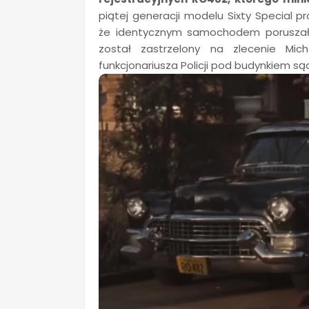
piątej generacji modelu Sixty Special 
że identycznym samochodem poruszał się
został zastrzelony na zlecenie Mi
funkcjonariusza Policji pod budynkiem s