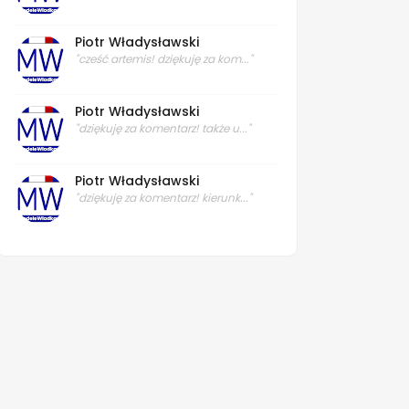
Piotr Władysławski
"cześć artemis! dziękuję za kom..."
Piotr Władysławski
"dziękuję za komentarz! także u..."
Piotr Władysławski
"dziękuję za komentarz! kierunk..."