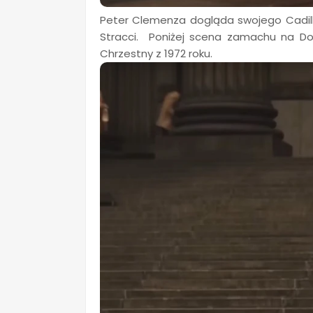
Peter Clemenza dogląda swojego Cadil
Stracci. Poniżej scena zamachu na Don
Chrzestny z 1972 roku.