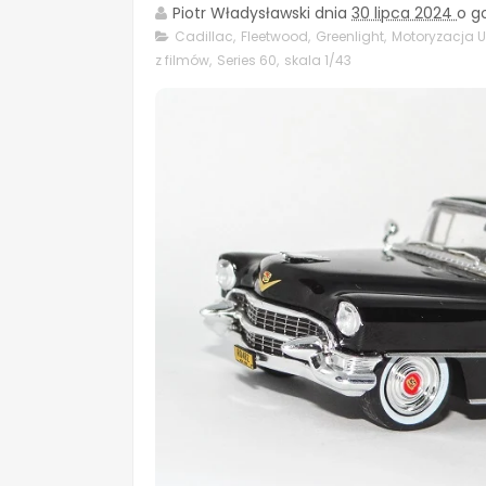
Piotr Władysławski
dnia
30 lipca 2024
o g
Cadillac
,
Fleetwood
,
Greenlight
,
Motoryzacja 
z filmów
,
Series 60
,
skala 1/43