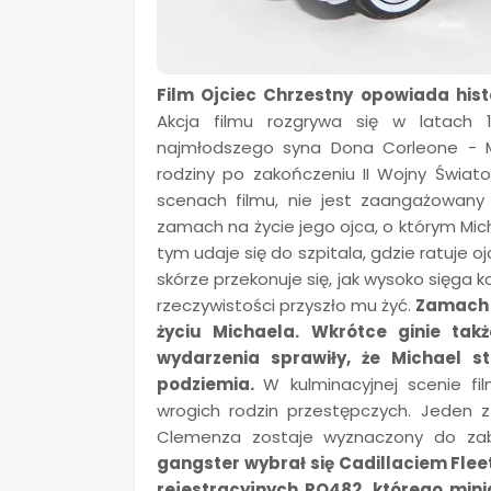
Film Ojciec Chrzestny opowiada hist
Akcja filmu rozgrywa się w latach
najmłodszego syna Dona Corleone - M
rodziny po zakończeniu II Wojny Świa
scenach filmu, nie jest zaangażowany 
zamach na życie jego ojca, o którym Mic
tym udaje się do szpitala, gdzie ratuje
skórze przekonuje się, jak wysoko sięga k
rzeczywistości przyszło mu żyć.
Zamach 
życiu Michaela. Wkrótce ginie tak
wydarzenia sprawiły, że Michael 
podziemia.
W kulminacyjnej scenie f
wrogich rodzin przestępczych. Jeden 
Clemenza zostaje wyznaczony do za
gangster wybrał się Cadillaciem Flee
rejestracyjnych RO482, którego min