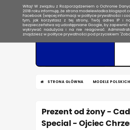
Witaj! W związku z Rozporządzeniem o Ochronie Dan
HOME
2018 roku informuję, że strona modelewladka.blogspot.c
Facebook (więcej informacji w polityce prywatności i coo
tym, jak korzystasz z tej strony, Twój adres IP i 
M
bezpieczeństwa są udostępniane Google, by zapewnić o
wykrywać nadużycia i na nie reagować. Administrato
o
znajdziesz w polityce prywatności pod przyciskiem 'Zoba
d
e
l
e
W
ł
STRONA GŁÓWNA
MODELE POLSKICH
a
d
k
a
Prezent od żony - Cad
Special - Ojciec Chrz