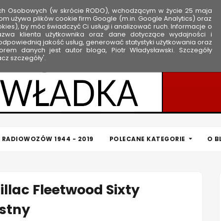
ych Osobowych (w skrócie RODO), wchodzącym w życie 25 maja
om używa plików cookie firm Google (m.in. Google Analytics) oraz
kies), by móc świadczyć Ci usługi i analizować ruch. Informacje o
nazwa klienta użytkownika oraz dane dotyczące wydajności i
dpowiednią jakość usług, generować statystyki użytkowania oraz
rem danych jest autor bloga, Piotr Władysławski. Szczegóły
cz szczegóły'.
 RADIOWOZÓW 1944 - 2019
POLECANE KATEGORIE
O B
illac Fleetwood Sixty
estny