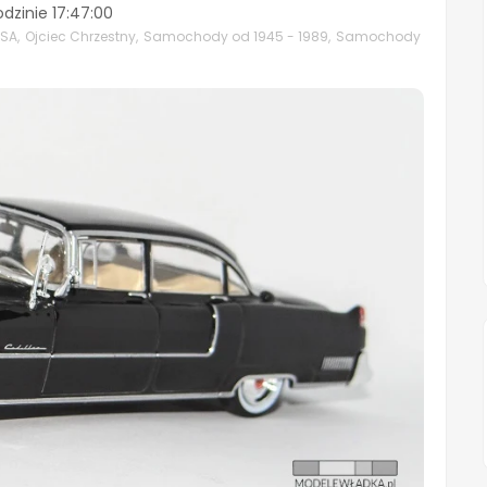
odzinie
17:47:00
USA
,
Ojciec Chrzestny
,
Samochody od 1945 - 1989
,
Samochody