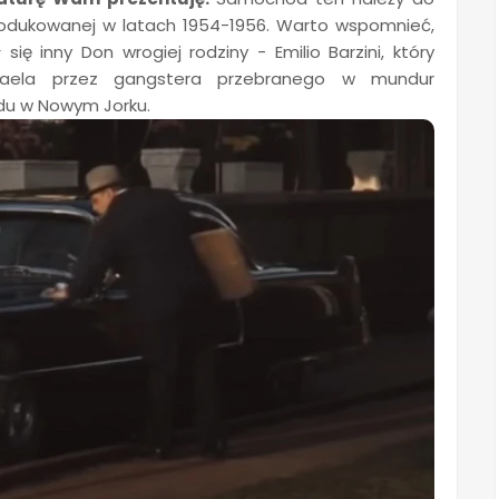
produkowanej w latach 1954-1956. Warto wspomnieć,
 inny Don wrogiej rodziny - Emilio Barzini, który
chaela przez gangstera przebranego w mundur
ądu w Nowym Jorku.