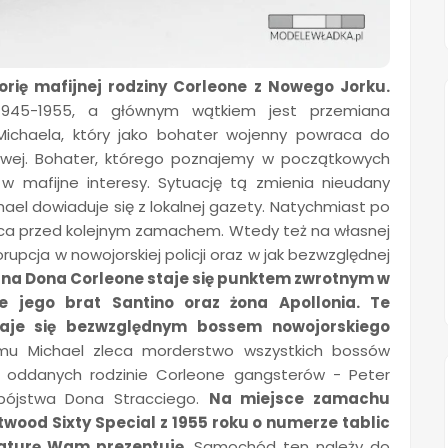
orię mafijnej rodziny Corleone z Nowego Jorku.
 1945-1955, a głównym wątkiem jest przemiana
ichaela, który jako bohater wojenny powraca do
towej. Bohater, którego poznajemy w początkowych
w mafijne interesy. Sytuację tą zmienia nieudany
hael dowiaduje się z lokalnej gazety. Natychmiast po
 ojca przed kolejnym zamachem. Wtedy też na własnej
orupcja w nowojorskiej policji oraz w jak bezwzględnej
na Dona Corleone staje się punktem zwrotnym w
że jego brat Santino oraz żona Apollonia. Te
staje się bezwzględnym bossem nowojorskiego
ilmu Michael zleca morderstwo wszystkich bossów
z oddanych rodzinie Corleone gangsterów - Peter
bójstwa Dona Stracciego.
Na miejsce zamachu
twood Sixty Special z 1955 roku o numerze tablic
iaturę Wam prezentuję.
Samochód ten należy do