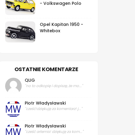
- Volkswagen Polo
Opel Kapitan 1950 -
Whitebox
OSTATNIE KOMENTARZE
QLIG
"no to odkopię i dopiszę, że mo..."
Piotr Władysławski
"cześć!dziękuję za komentarz! j..."
Piotr Władysławski
"cześć artemis! dziękuję za kom..."