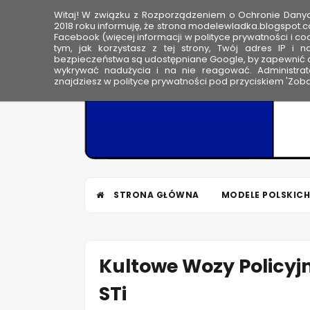
Witaj! W związku z Rozporządzeniem o Ochronie Dan
HOME
2018 roku informuję, że strona modelewladka.blogspot.c
Facebook (więcej informacji w polityce prywatności i coo
tym, jak korzystasz z tej strony, Twój adres IP i 
M
bezpieczeństwa są udostępniane Google, by zapewnić o
wykrywać nadużycia i na nie reagować. Administrato
o
znajdziesz w polityce prywatności pod przyciskiem 'Zoba
d
e
l
e
W
ł
STRONA GŁÓWNA
MODELE POLSKICH
a
d
k
a
Kultowe Wozy Policyj
STi