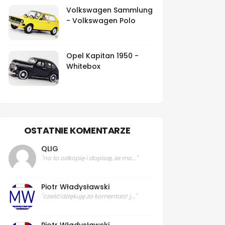
Volkswagen Sammlung
- Volkswagen Polo
Opel Kapitan 1950 -
Whitebox
OSTATNIE KOMENTARZE
QLIG
"no to odkopię i dopiszę, że mo..."
Piotr Władysławski
"cześć!dziękuję za komentarz! j..."