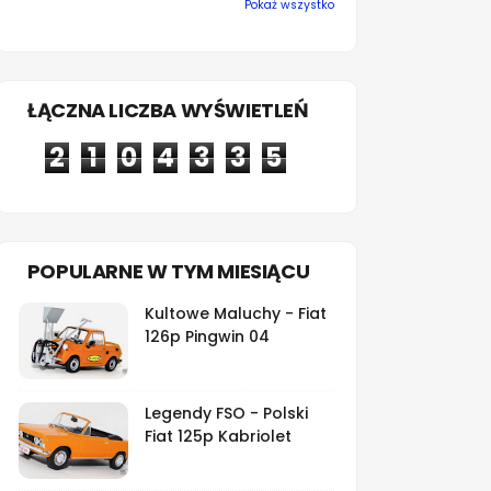
Pokaż wszystko
ŁĄCZNA LICZBA WYŚWIETLEŃ
2
1
0
4
3
3
5
POPULARNE W TYM MIESIĄCU
Kultowe Maluchy - Fiat
126p Pingwin 04
Legendy FSO - Polski
Fiat 125p Kabriolet