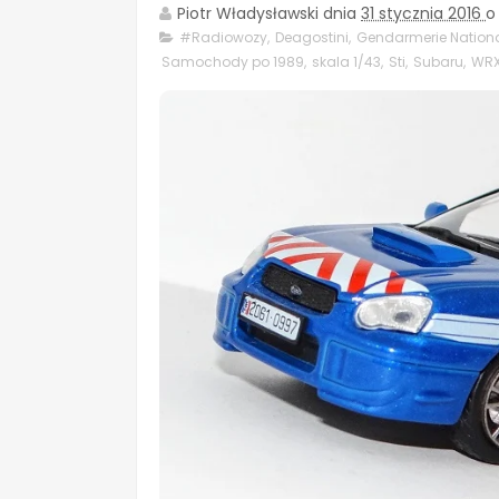
Piotr Władysławski
dnia
31 stycznia 2016
o
#Radiowozy
,
Deagostini
,
Gendarmerie Nation
Samochody po 1989
,
skala 1/43
,
Sti
,
Subaru
,
WR