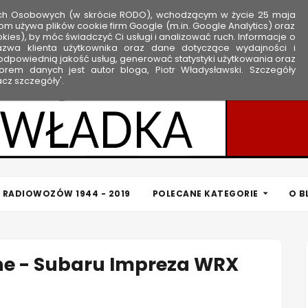
ych Osobowych (w skrócie RODO), wchodzącym w życie 25 maja
om używa plików cookie firm Google (m.in. Google Analytics) oraz
kies), by móc świadczyć Ci usługi i analizować ruch. Informacje o
nazwa klienta użytkownika oraz dane dotyczące wydajności i
dpowiednią jakość usług, generować statystyki użytkowania oraz
rem danych jest autor bloga, Piotr Władysławski. Szczegóły
cz szczegóły'.
 RADIOWOZÓW 1944 - 2019
POLECANE KATEGORIE
O B
ne - Subaru Impreza WRX