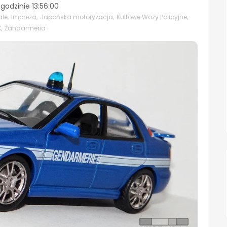
 godzinie
13:56:00
ale
,
Impreza
,
Japońska motoryzacja
,
Kultowe Wozy Policyjne
,
X
,
Żandarmeria