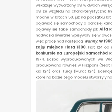
wskazuje wytwarzany był w dwóch wersja
był ze względu na charakterystyczną li
modne w latach 50, już na początku lat 6
pojawiać się samochody o bardziej kanc
pojawiły się takie samochody jak
Alfa 
nadwozia świetnie wpisywały się w ówcze
więc pracę nad następcą
wanny
.
W 1966
zajął miejsce Fiata 1300.
Fiat 124 od 
konkursie na Europejski Samochód R
1974. Liczba wyprodukowanych we Wł
produkowano również w Hiszpanii (Seat 12
Kia 124) oraz Turcji (Murat 124). Licen
które na bazie tego modelu stworzyły n