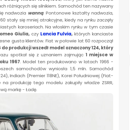
ch różniących się silnikiem. Samochód ten nazywany
nię nadwozia
wanną
. Pontonowe kształty nadwozia,
0 stały się mniej atrakcyjne, kiedy na rynku zaczęły
iastych karoseriach. Na włoskim rynku w tym czasie
Romeo Giulia,
czy
Lancia Fulvia
,
których kanciaste
sne gusta klientów. Fiat w połowie lat 60 rozpoczął
 do produkcji wszedł model oznaczony 124, który
razu spotkał się z uznaniem zajmując
1 miejsce w
oku 1967
. Model ten produkowano w latach 1966 -
oszech samochodów wyniosła 1,5 mln. Samochód
4), Indiach (Premier 118NE), Korei Południowej (Fiat-
cję na produkcję tego modelu zakupiły władze ZSRR,
ową markę - Ładę.