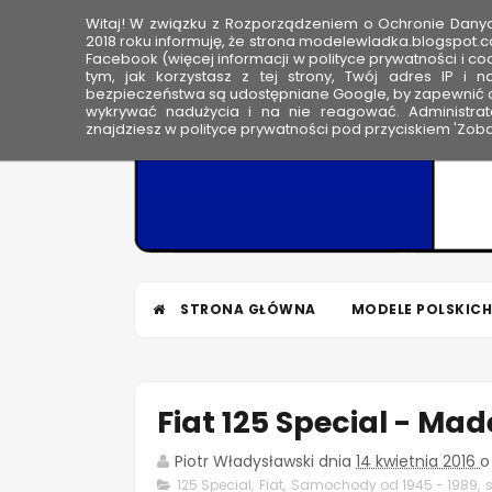
Witaj! W związku z Rozporządzeniem o Ochronie Dan
HOME
2018 roku informuję, że strona modelewladka.blogspot.c
Facebook (więcej informacji w polityce prywatności i coo
tym, jak korzystasz z tej strony, Twój adres IP i 
M
bezpieczeństwa są udostępniane Google, by zapewnić o
wykrywać nadużycia i na nie reagować. Administrato
o
znajdziesz w polityce prywatności pod przyciskiem 'Zoba
d
e
l
e
W
ł
STRONA GŁÓWNA
MODELE POLSKICH
a
d
k
a
Fiat 125 Special - Made
Piotr Władysławski
dnia
14 kwietnia 2016
o
125 Special
,
Fiat
,
Samochody od 1945 - 1989
,