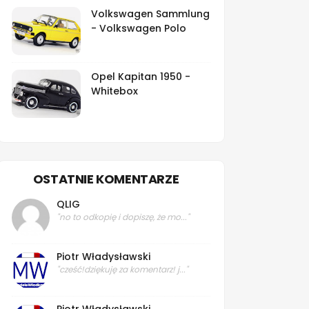
Volkswagen Sammlung
- Volkswagen Polo
Opel Kapitan 1950 -
Whitebox
OSTATNIE KOMENTARZE
QLIG
"no to odkopię i dopiszę, że mo..."
Piotr Władysławski
"cześć!dziękuję za komentarz! j..."