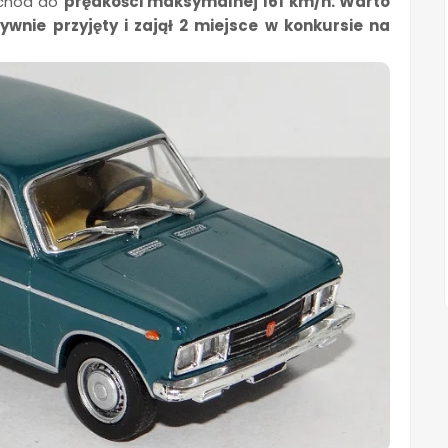
ochód do
prędkości maksymalnej 161 km/h. Warto
tywnie przyjęty i zajął 2 miejsce w konkursie na