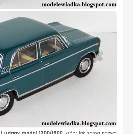
ał udany model 1300/1500
, który jak sama nazwa