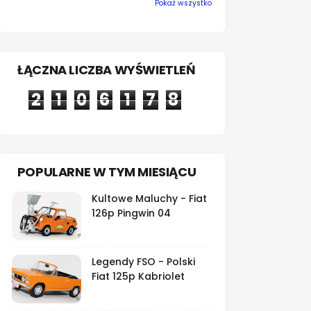
Pokaż wszystko
ŁĄCZNA LICZBA WYŚWIETLEŃ
2
1
0
6
1
7
8
POPULARNE W TYM MIESIĄCU
Kultowe Maluchy - Fiat
126p Pingwin 04
Legendy FSO - Polski
Fiat 125p Kabriolet