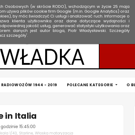
ych Osobowych (w skrócie RODO), wchodzącym w życie 25 maja
om używa plików cookie firm Google (m.in. Google Analytics) oraz
kies), by móc świadczyć Ci usługi i analizować ruch. Informacje o
nazwa klienta użytkownika oraz dane dotyczące wydajności i
dpowiednią jakość usług, generować statystyki użytkowania oraz
rem danych jest autor bloga, Piotr Władysławski. Szczegóły
cz szczegóły'.
 RADIOWOZÓW 1944 - 2019
POLECANE KATEGORIE
O B
 in Italia
 godzinie
15:45:00
skala 1/43
,
Starline
,
Włoska motoryzacja