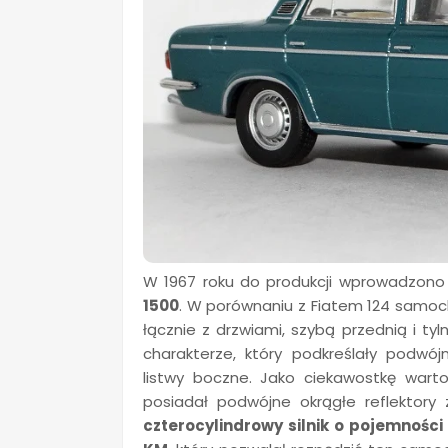
W 1967 roku do produkcji wprowadzon
1500
. W porównaniu z Fiatem 124 samoc
łącznie z drzwiami, szybą przednią i ty
charakterze, który podkreślały podwó
listwy boczne. Jako ciekawostkę wart
posiadał podwójne okrągłe reflektory 
czterocylindrowy silnik o pojemnośc