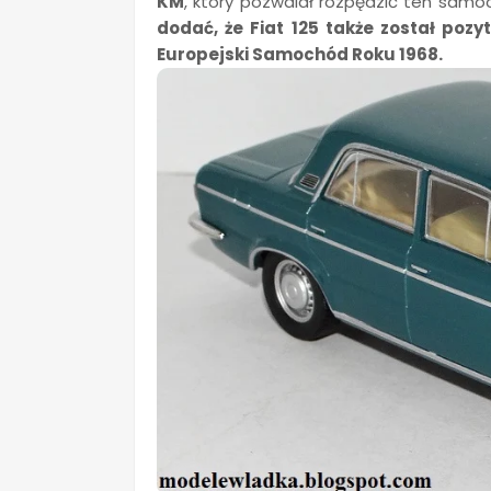
KM
, który pozwalał rozpędzić ten sam
dodać, że Fiat 125 także został pozy
Europejski Samochód Roku 1968.