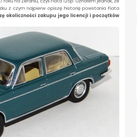
roku na Żeraniu, czyli Fiata 125p. Uznałem jednak, że
zku z czym najpierw opiszę historię powstania Fiata
zę okoliczności zakupu jego licencji i początków