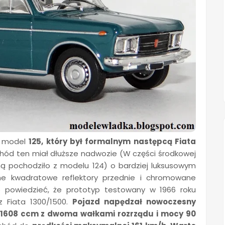
o model
125, który był formalnym następcą Fiata
hód ten miał dłuższe nadwozie (W części środkowej
lną pochodziło z modelu 124) o bardziej luksusowym
jne kwadratowe reflektory przednie i chromowane
o powiedzieć, że prototyp testowany w 1966 roku
z Fiata 1300/1500.
Pojazd napędzał nowoczesny
i 1608 ccm z dwoma wałkami rozrządu i mocy 90