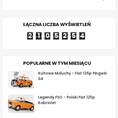
ŁĄCZNA LICZBA WYŚWIETLEŃ
2
1
0
5
2
5
4
POPULARNE W TYM MIESIĄCU
Kultowe Maluchy - Fiat 126p Pingwin
04
Legendy FSO - Polski Fiat 125p
Kabriolet