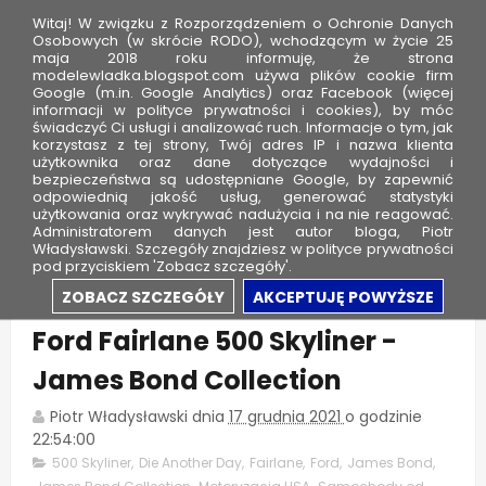
Witaj! W związku z Rozporządzeniem o Ochronie Danych
Osobowych (w skrócie RODO), wchodzącym w życie 25
maja 2018 roku informuję, że strona
modelewladka.blogspot.com używa plików cookie firm
M
Google (m.in. Google Analytics) oraz Facebook (więcej
o
informacji w polityce prywatności i cookies), by móc
świadczyć Ci usługi i analizować ruch. Informacje o tym, jak
d
korzystasz z tej strony, Twój adres IP i nazwa klienta
użytkownika oraz dane dotyczące wydajności i
e
bezpieczeństwa są udostępniane Google, by zapewnić
l
odpowiednią jakość usług, generować statystyki
użytkowania oraz wykrywać nadużycia i na nie reagować.
e
Administratorem danych jest autor bloga, Piotr
Władysławski. Szczegóły znajdziesz w polityce prywatności
W
pod przyciskiem 'Zobacz szczegóły'.
ł
Mikołajkowy prezent - 1957
ZOBACZ SZCZEGÓŁY
AKCEPTUJĘ POWYŻSZE
a
Ford Fairlane 500 Skyliner -
d
k
James Bond Collection
a
Piotr Władysławski
dnia
17 grudnia 2021
o godzinie
22:54:00
500 Skyliner
,
Die Another Day
,
Fairlane
,
Ford
,
James Bond
,