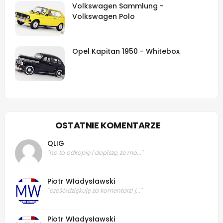
Volkswagen Sammlung -
Volkswagen Polo
Opel Kapitan 1950 - Whitebox
OSTATNIE KOMENTARZE
QLIG
"no to odkopię i dopiszę, że mo..."
Piotr Władysławski
"cześć!dziękuję za komentarz! j..."
Piotr Władysławski