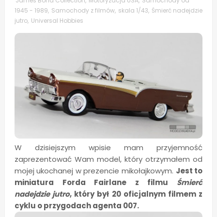
James Bond Collection
,
Motoryzacja USA
,
Samochody od
1945 - 1989
,
Samochody z filmów
,
skala 1/43
,
Śmierć nadejdzie
jutro
,
Universal Hobbies
W dzisiejszym wpisie mam przyjemność
zaprezentować Wam model, który otrzymałem od
mojej ukochanej w prezencie mikołajkowym.
Jest to
miniatura Forda Fairlane z filmu
Śmierć
nadejdzie jutro
, który był 20 oficjalnym filmem z
cyklu o przygodach agenta 007.