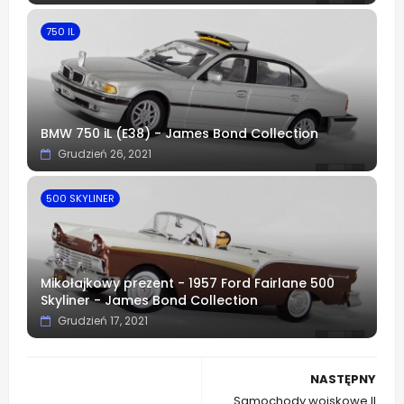
750 IL
BMW 750 iL (E38) - James Bond Collection
Grudzień 26, 2021
500 SKYLINER
Mikołajkowy prezent - 1957 Ford Fairlane 500
Skyliner - James Bond Collection
Grudzień 17, 2021
NASTĘPNY
Samochody wojskowe II