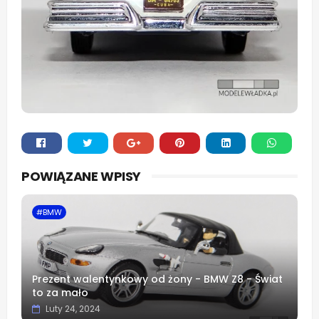
Whats
POWIĄZANE WPISY
app
#BMW
Prezent walentynkowy od żony - BMW Z8 - Świat
to za mało
Luty 24, 2024