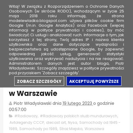
Witaj! W związku z Rozporządzeniem o Ochronie Danych
Osobowych (w skrócie RODO), wchodzącym w życie 25
maja 2018 roku informuję, że strona
modelewladka.blogspot.com używa plików cookie firm
M
Google (m.in. Google Analytics) oraz Facebook (więcej
o
informacji w polityce prywatności i cookies), by móc
świadczyć Ci usługi i analizować ruch. Informacje o tym, jak
d
korzystasz z tej strony, Twój adres IP i nazwa klienta
użytkownika oraz dane dotyczące wydajności i
e
bezpieczeństwa są udostępniane Google, by zapewnić
l
odpowiednią jakość usług, generować statystyki
użytkowania oraz wykrywać nadużycia i na nie reagować.
e
Administratorem danych jest autor bloga, Piotr
Władysławski. Szczegóły znajdziesz w polityce prywatności
W
pod przyciskiem 'Zobacz szczegóły'.
ł
ZSD Nysa 522M- Straż Miejska
ZOBACZ SZCZEGÓŁY
AKCEPTUJĘ POWYŻSZE
a
w Warszawie
d
k
Piotr Władysławski
dnia
19 lutego 2023
o godzinie
a
00:57:00
#Radiowozy
,
#Radiowozy polskich służb mundurowych
,
Avtolegendy CCCP
,
diecast art
,
Nysa
,
Samochody od 1945 -
1989
,
Samochody po 1989
,
Straż Miejska
,
Warszawa