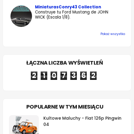
MiniaturasConry43 Collection
Construye tu Ford Mustang de JOHN
WICK (Escala 1/8).
Pokaż wszystko
ŁĄCZNA LICZBA WYŚWIETLEŃ
2
1
0
7
3
6
2
POPULARNE W TYM MIESIĄCU
Kultowe Maluchy - Fiat 126p Pingwin
04