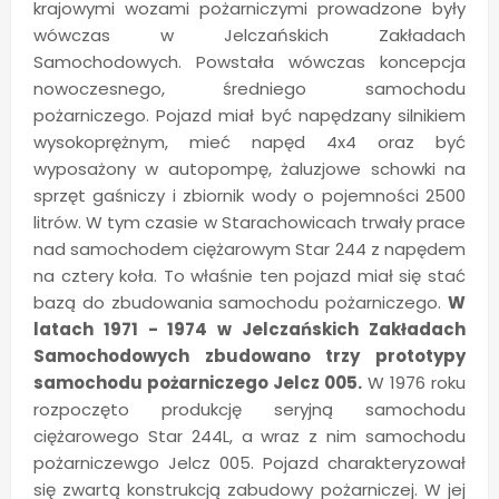
krajowymi wozami pożarniczymi prowadzone były
wówczas w Jelczańskich Zakładach
Samochodowych. Powstała wówczas koncepcja
nowoczesnego, średniego samochodu
pożarniczego. Pojazd miał być napędzany silnikiem
wysokoprężnym, mieć napęd 4x4 oraz być
wyposażony w autopompę, żaluzjowe schowki na
sprzęt gaśniczy i zbiornik wody o pojemności 2500
litrów. W tym czasie w Starachowicach trwały prace
nad samochodem ciężarowym Star 244 z napędem
na cztery koła. To właśnie ten pojazd miał się stać
bazą do zbudowania samochodu pożarniczego.
W
latach 1971 - 1974 w Jelczańskich Zakładach
Samochodowych zbudowano trzy prototypy
samochodu pożarniczego Jelcz 005.
W 1976 roku
rozpoczęto produkcję seryjną samochodu
ciężarowego Star 244L, a wraz z nim samochodu
pożarniczewgo Jelcz 005. Pojazd charakteryzował
się zwartą konstrukcją zabudowy pożarniczej. W jej