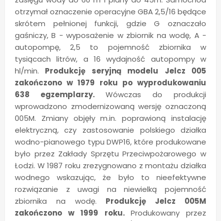
otrzymał oznaczenie operacyjne GBA 2,5/16 będące
skrótem pełnionej funkcji, gdzie G oznaczało
gaśniczy, B - wyposażenie w zbiornik na wodę, A -
autopompę, 2,5 to pojemność zbiornika w
tysiącach litrów, a 16 wydajność autopompy w
hl/min.
Produkcję seryjną modelu Jelcz 005
zakończono w 1979 roku po wyprodukowaniu
638 egzemplarzy.
Wówczas do produkcji
wprowadzono zmodernizowaną wersję oznaczoną
005M. Zmiany objęły m.in. poprawioną instalację
elektryczną, czy zastosowanie polskiego działka
wodno-pianowego typu DWP16, które produkowane
było przez Zakłady Sprzętu Przeciwpożarowego w
Łodzi. W 1987 roku zrezygnowano z montażu działka
wodnego wskazując, że było to nieefektywne
rozwiązanie z uwagi na niewielką pojemność
zbiornika na wodę.
Produkcję Jelcz 005M
zakończono w 1999 roku.
Produkowany przez