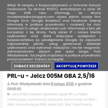
Witaj! W związku z Rozporządzeniem o Ochronie Danych
Osobowych (w skrócie RODO), wchodzącym w życie 25
maja 2018 roku informuję, że strona
modelewladka.blogspot.com używa plików cookie firm
M
Google (m.in. Google Analytics) oraz Facebook (więcej
o
informacji w polityce prywatności i cookies), by móc
świadczyć Ci usługi i analizować ruch. Informacje o tym, jak
d
korzystasz z tej strony, Twój adres IP i nazwa klienta
użytkownika oraz dane dotyczące wydajności i
e
bezpieczeństwa są udostępniane Google, by zapewnić
l
odpowiednią jakość usług, generować statystyki
użytkowania oraz wykrywać nadużycia i na nie reagować.
e
Administratorem danych jest autor bloga, Piotr
Władysławski. Szczegóły znajdziesz w polityce prywatności
W
pod przyciskiem 'Zobacz szczegóły'.
ł
Kultowe ciężarówki z epoki
ZOBACZ SZCZEGÓŁY
AKCEPTUJĘ POWYŻSZE
a
PRL-u - Jelcz 005M GBA 2,5/16
d
k
Piotr Władysławski
dnia
8 lutego 2025
o godzinie
a
09:55:00
Jelcz 005M
,
Kultowe ciężarówki z epoki PRL-u
,
Polska
motoryzacja
,
Samochody ciężarowe
,
Samochody od 1945 -
1989
,
Samochody po 1989
,
skala 1/43
,
Star
,
Straż Pożarna