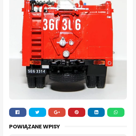
Whats
POWIĄZANE WPISY
app