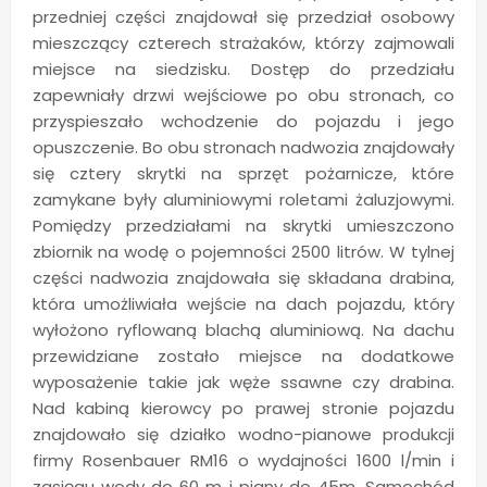
przedniej części znajdował się przedział osobowy
mieszczący czterech strażaków, którzy zajmowali
miejsce na siedzisku. Dostęp do przedziału
zapewniały drzwi wejściowe po obu stronach, co
przyspieszało wchodzenie do pojazdu i jego
opuszczenie. Bo obu stronach nadwozia znajdowały
się cztery skrytki na sprzęt pożarnicze, które
zamykane były aluminiowymi roletami żaluzjowymi.
Pomiędzy przedziałami na skrytki umieszczono
zbiornik na wodę o pojemności 2500 litrów. W tylnej
części nadwozia znajdowała się składana drabina,
która umożliwiała wejście na dach pojazdu, który
wyłożono ryflowaną blachą aluminiową. Na dachu
przewidziane zostało miejsce na dodatkowe
wyposażenie takie jak węże ssawne czy drabina.
Nad kabiną kierowcy po prawej stronie pojazdu
znajdowało się działko wodno-pianowe produkcji
firmy Rosenbauer RM16 o wydajności 1600 l/min i
zasięgu wody do 60 m i piany do 45m. Samochód