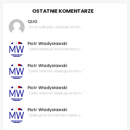
OSTATNIE KOMENTARZE
QLIG
"no to odkopię i dopiszę, że mo..."
Piotr Władysławski
"cześć!dziękuję za komentarz! j..."
Piotr Władysławski
"cześć artemis! dziękuję za kom..."
Piotr Władysławski
"cześć artemis! dziękuję za kom..."
Piotr Władysławski
"dziękuję za komentarz! także u..."