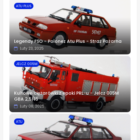
ATU PLUS
Legendy FSO - Polonez Atu Plus - Straż Pożarna
Luty 23, 2025
JELCZ 005M
Kultowe ciężarówki z epoki PRL-u - Jelcz 005M
GBA 2,5/16
Luty 08, 2025
ATU