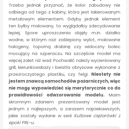
Trzeba jednak przyznać, że kolor zabudowy nie
odbiega od tego z kabiny, która jest lakierowanym
metalowym elementem. Gdyby jednak element
ten byłby malowany, to wyglądałby zdecydowanie
lepiej. Spore uproszczenia objęły m.in. działko
wodne, w którym razi zaślepiony wylot, malowane
halogeny, toporną drabinę czy widoczny bolec
mocujący na szperaczu. Na szczęście model ma
więcej zalet niż wad. Pochwalić należy wycieniowany
grill, kierunkowskazy i światła obrysowe wykonane z
przezroczystego plastiku, czy felgi.
Niestety nie
jestem znawcą samochodów pożarniczych, więc
nie mogę wypowiedzieć się merytorycznie co do
prawidłowości odwzorowania modelu.
Moim
skromnym zdaniem prezentowany model jest
jednym z najlepszych, a zarazem najciekawszych,
jakie zostały wydane w serii
Kultowe ciężarówki z
epoki PRL-u
.