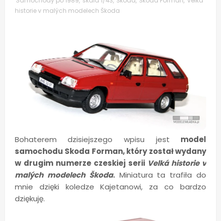
Samochody po 1989
,
skala 1/43
,
Škoda
,
Škoda Forman
,
Velká
historie v malých modelech Škoda
Bohaterem dzisiejszego wpisu jest
model
samochodu Skoda Forman, który został wydany
w drugim numerze czeskiej serii
Velká historie v
malých modelech Škoda
.
Miniatura ta trafiła do
mnie dzięki koledze Kajetanowi, za co bardzo
dziękuję.