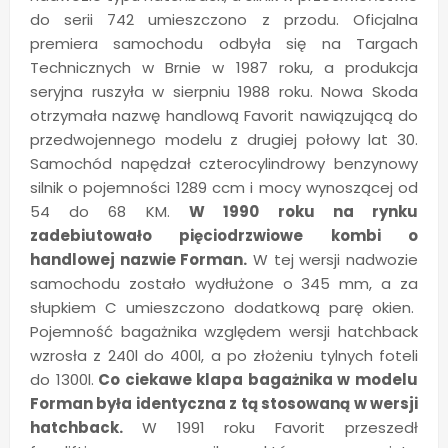
do serii 742 umieszczono z przodu. Oficjalna
premiera samochodu odbyła się na Targach
Technicznych w Brnie w 1987 roku, a produkcja
seryjna ruszyła w sierpniu 1988 roku. Nowa Skoda
otrzymała nazwę handlową Favorit nawiązującą do
przedwojennego modelu z drugiej połowy lat 30.
Samochód napędzał czterocylindrowy benzynowy
silnik o pojemności 1289 ccm i mocy wynoszącej od
54 do 68 KM.
W 1990 roku na rynku
zadebiutowało pięciodrzwiowe kombi o
handlowej nazwie Forman.
W tej wersji nadwozie
samochodu zostało wydłużone o 345 mm, a za
słupkiem C umieszczono dodatkową parę okien.
Pojemność bagażnika względem wersji hatchback
wzrosła z 240l do 400l, a po złożeniu tylnych foteli
do 1300l.
Co ciekawe klapa bagażnika w modelu
Forman była identyczna z tą stosowaną w wersji
hatchback.
W 1991 roku Favorit przeszedł