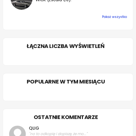
Pokaż wszystko
ŁĄCZNA LICZBA WYŚWIETLEŃ
POPULARNE W TYM MIESIĄCU
OSTATNIE KOMENTARZE
QLIG
"no to odkopię i dopiszę, że mo..."