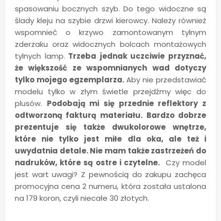
spasowaniu bocznych szyb. Do tego widoczne są
ślady kleju na szybie drzwi kierowcy. Należy również
wspomnieć o krzywo zamontowanym tylnym
zderzaku oraz widocznych bolcach montażowych
tylnych lamp.
Trzeba jednak uczciwie przyznać,
że większość ze wspomnianych wad dotyczy
tylko mojego egzemplarza.
Aby nie przedstawiać
modelu tylko w złym świetle przejdźmy więc do
plusów.
Podobają mi się przednie reflektory z
odtworzoną fakturą materiału. Bardzo dobrze
prezentuje się także dwukolorowe wnętrze,
które nie tylko jest miłe dla oka, ale też i
uwydatnia detale. Nie mam także zastrzeżeń do
nadruków, które są ostre i czytelne.
Czy model
jest wart uwagi? Z pewnością do zakupu zachęca
promocyjna cena 2 numeru, która została ustalona
na 179 koron, czyli niecałe 30 złotych.