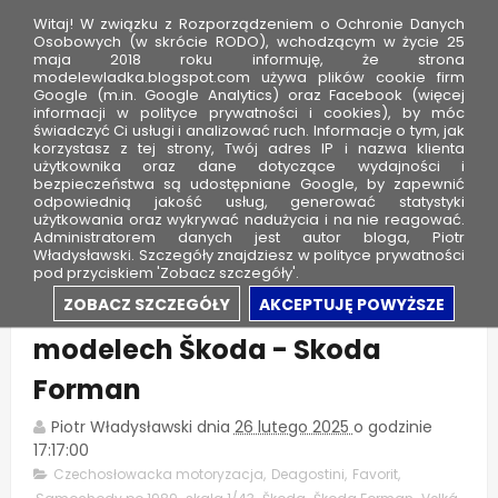
Witaj! W związku z Rozporządzeniem o Ochronie Danych
Osobowych (w skrócie RODO), wchodzącym w życie 25
maja 2018 roku informuję, że strona
modelewladka.blogspot.com używa plików cookie firm
M
Google (m.in. Google Analytics) oraz Facebook (więcej
o
informacji w polityce prywatności i cookies), by móc
świadczyć Ci usługi i analizować ruch. Informacje o tym, jak
d
korzystasz z tej strony, Twój adres IP i nazwa klienta
użytkownika oraz dane dotyczące wydajności i
e
bezpieczeństwa są udostępniane Google, by zapewnić
l
odpowiednią jakość usług, generować statystyki
użytkowania oraz wykrywać nadużycia i na nie reagować.
e
Administratorem danych jest autor bloga, Piotr
Władysławski. Szczegóły znajdziesz w polityce prywatności
W
pod przyciskiem 'Zobacz szczegóły'.
ł
Velká historie v malých
ZOBACZ SZCZEGÓŁY
AKCEPTUJĘ POWYŻSZE
a
modelech Škoda - Skoda
d
k
Forman
a
Piotr Władysławski
dnia
26 lutego 2025
o godzinie
17:17:00
Czechosłowacka motoryzacja
,
Deagostini
,
Favorit
,