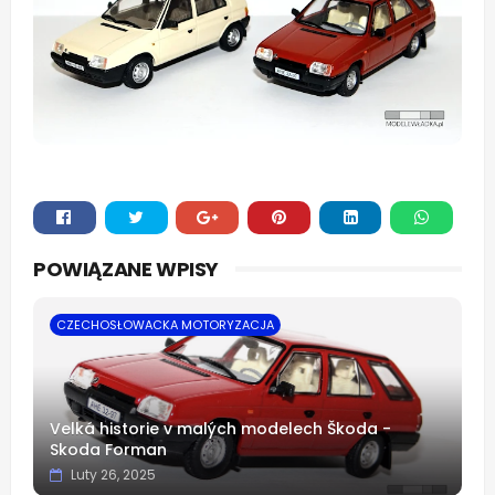
Whats
POWIĄZANE WPISY
app
CZECHOSŁOWACKA MOTORYZACJA
Velká historie v malých modelech Škoda -
Skoda Forman
Luty 26, 2025