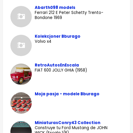
Abarth098 models
Ferrari 212 E Peter Schetty Trento-
Bondone 1969
Kolekcjoner Bburago
Volvo x4
RetroAutosEnEscala
FIAT 600 JOLLY GHIA (1958)
Moja pasja - modele Bburago
MiniaturasConry43 Collection
Construye tu Ford Mustang de JOHN
WICK (Escala 1/8).