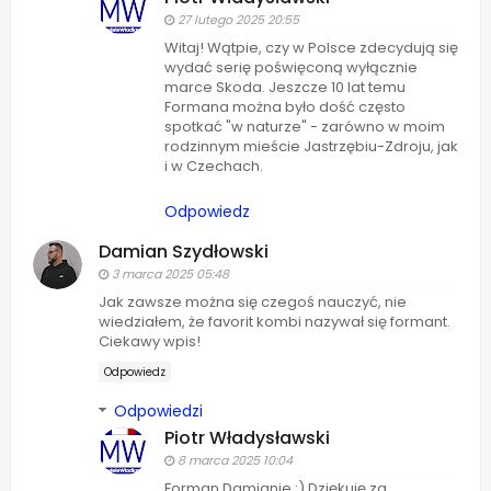
27 lutego 2025 20:55
Witaj! Wątpie, czy w Polsce zdecydują się
wydać serię poświęconą wyłącznie
marce Skoda. Jeszcze 10 lat temu
Formana można było dość często
spotkać "w naturze" - zarówno w moim
rodzinnym mieście Jastrzębiu-Zdroju, jak
i w Czechach.
Odpowiedz
Damian Szydłowski
3 marca 2025 05:48
Jak zawsze można się czegoś nauczyć, nie
wiedziałem, że favorit kombi nazywał się formant.
Ciekawy wpis!
Odpowiedz
Odpowiedzi
Piotr Władysławski
8 marca 2025 10:04
Forman Damianie :) Dziękuję za