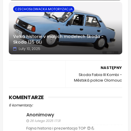
CZECHOSŁOWACKA MOTORYZACJA
Velká historie v malých modelech Škoda -
Skoda 135 GLi
Luty 10, 2025
NASTĘPNY
Skoda Fabia III Kombi -
Městská policie Olomouc
KOMENTARZE
6 komentarzy:
Anonimowy
26 lutego 2025 17:31
Fajna historia i prezentacja TOP 😍💪