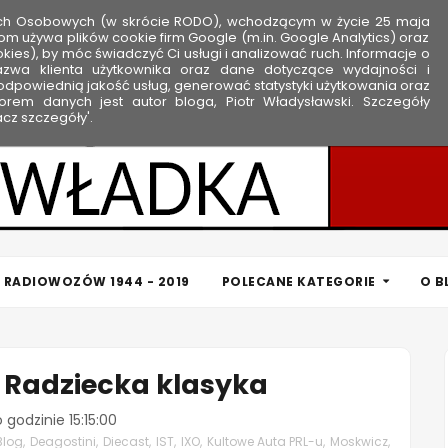
ych Osobowych (w skrócie RODO), wchodzącym w życie 25 maja
om używa plików cookie firm Google (m.in. Google Analytics) oraz
kies), by móc świadczyć Ci usługi i analizować ruch. Informacje o
nazwa klienta użytkownika oraz dane dotyczące wydajności i
dpowiednią jakość usług, generować statystyki użytkowania oraz
rem danych jest autor bloga, Piotr Władysławski. Szczegóły
cz szczegóły'.
 RADIOWOZÓW 1944 - 2019
POLECANE KATEGORIE
O B
- Radziecka klasyka
o godzinie
15:15:00
Blog
,
Deagostini
,
Diecast
,
IST
,
IXO
,
Kultowe Auta PRL-u
,
Moskwicz
,