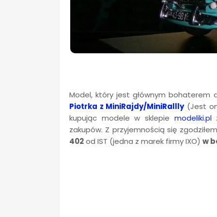
Model, który jest głównym bohaterem dzi
Piotrka z MiniRajdy/MiniRallly
(Jest on
kupując modele w sklepie
modeliki.pl
z
zakupów. Z przyjemnością się zgodziłem
402
od IST (jedna z marek firmy IXO)
w b