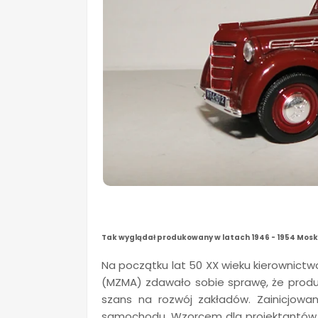
Tak wyglądał produkowany w latach 1946 - 1954 Mosk
Na początku lat 50 XX wieku kierownict
(MZMA) zdawało sobie sprawę, że prod
szans na rozwój zakładów. Zainicjow
samochodu. Wzorcem dla projektantów by