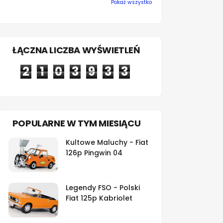
Pokaż wszystko
ŁĄCZNA LICZBA WYŚWIETLEŃ
2
1
0
3
9
3
3
POPULARNE W TYM MIESIĄCU
Kultowe Maluchy - Fiat
126p Pingwin 04
Legendy FSO - Polski
Fiat 125p Kabriolet