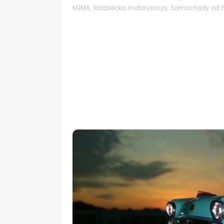
MZMA
,
Radziecka motoryzacja
,
Samochody od 19