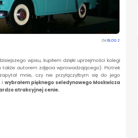
Od
BLOG 2
siejszego wpisu, kupiłem dzięki uprzejmości kolegi
 także autorem zdjęcia wprowadzającego). Piotrek
apytał mnie, czy nie przyłączyłbym się do jego
 i
wybrałem pięknego seledynowego Moskwicza
ardzo atrakcyjnej cenie.