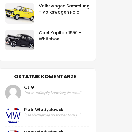
Volkswagen Sammlung
- Volkswagen Polo
Opel Kapitan 1950 -
Whitebox
OSTATNIE KOMENTARZE
QLIG
"no to odkopię i dopiszę, że mo..."
Piotr Władysławski
"cześć!dziękuję za komentarz! j..."