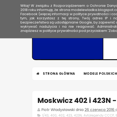
Witaj! W związku z Rozporządzeniem o Ochronie Dan
HOME
2018 roku informuję, że strona modelewladka.blogspot.c
Facebook (więcej informacji w polityce prywatności i coo
tym, jak korzystasz z tej strony, Twój adres IP i 
M
bezpieczeństwa są udostępniane Google, by zapewnić o
wykrywać nadużycia i na nie reagować. Administrato
o
znajdziesz w polityce prywatności pod przyciskiem 'Zoba
d
e
l
e
W
ł
STRONA GŁÓWNA
MODELE POLSKICH
a
d
k
a
Moskwicz 402 i 423N 
Piotr Władysławski
dnia
26 czerwca 2016
1/43
,
400
,
402
,
423
,
423N
,
Avtolegendy CCCP
,