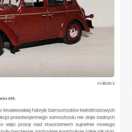
Od
BLOG 2
wicz 400.
wo Moskiewskiej Fabryki Samochodów Małolitrażowych
ukcja przedwojennego samochodu nie daje żadnych
ano więc pracę nad stworzeniem zupełnie nowego
ły ówczesne zachodnie konstrukcje takie jak m.in.