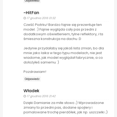
Odpowiedz
~HitFan
17 grudnia 2016 01:32
Cześć Piotrku! Bardzo fajnie się prezentuje ten
model. :) Fajnie wygląda cały pas przedni z
dodatkowym oświetleniem, tylne reflektory, i ta
śmieszna konstrukcja na dachu :D
Jedynie przydałaby się jakaś lista zmian, bo dla
mnie jako laika w tego typu modelach, nie jest
wiadome, jak model wyglądał fabrycznie, a co
dołożyłeś samemu :)
Pozdrawiam!
Odpowiedz
Władek
17 grudnia 2016 21:42
Dzięki Damianie za miłe słowo ;) Wprowadzone
zmiany to przedni pas, dodane spojlery i
pomalowane trochę pierdółek, jak np. uszczelki ;)