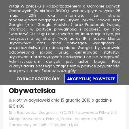
Witaj! W związku z Rozporządzeniem o Ochronie Danych
Osobowych (w skrócie RODO), wchodzącym w życie 25
maja 2018 roku informuję, że strona
modelewladka.blogspot.com używa plików cookie firm
M
Google (m.in. Google Analytics) oraz Facebook (więcej
o
informacji w polityce prywatności i cookies), by móc
świadczyć Ci usługi i analizować ruch. Informacje o tym, jak
d
korzystasz z tej strony, Twój adres IP i nazwa klienta
użytkownika oraz dane dotyczące wydajności i
e
bezpieczeństwa są udostępniane Google, by zapewnić
l
odpowiednią jakość usług, generować statystyki
użytkowania oraz wykrywać nadużycia i na nie reagować.
e
Administratorem danych jest autor bloga, Piotr
Władysławski. Szczegóły znajdziesz w polityce prywatności
W
pod przyciskiem 'Zobacz szczegóły'.
ł
FSO Polonez Lux - Milicja
ZOBACZ SZCZEGÓŁY
AKCEPTUJĘ POWYŻSZE
a
Obywatelska
d
k
Piotr Władysławski
dnia
15 grudnia 2016
o godzinie
a
18:54:00
#Radiowozy
,
Deagostini
,
FSO
,
IST
,
Kultowe Auta PRL-u
,
LUX
,
Milicja Obywatelska
,
Polonez
,
Polska motoryzacja
,
PRL
,
Samochody od 1945 - 1989
,
skala 1/43