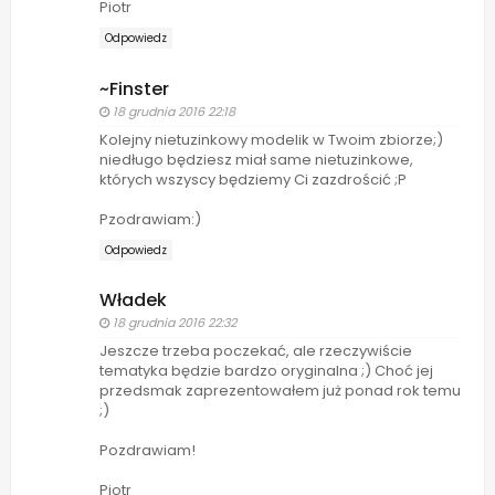
Piotr
Odpowiedz
~Finster
18 grudnia 2016 22:18
Kolejny nietuzinkowy modelik w Twoim zbiorze;)
niedługo będziesz miał same nietuzinkowe,
których wszyscy będziemy Ci zazdrościć ;P
Pzodrawiam:)
Odpowiedz
Władek
18 grudnia 2016 22:32
Jeszcze trzeba poczekać, ale rzeczywiście
tematyka będzie bardzo oryginalna ;) Choć jej
przedsmak zaprezentowałem już ponad rok temu
;)
Pozdrawiam!
Piotr