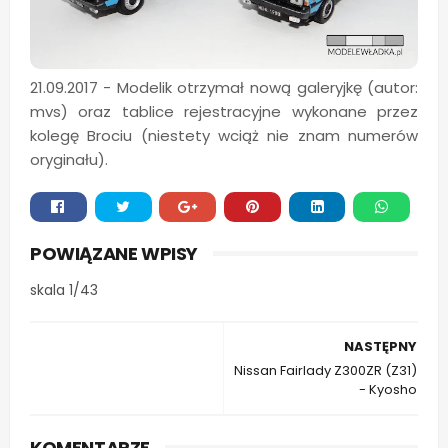
21.09.2017 - Modelik otrzymał nową galeryjkę (autor:
mvs) oraz tablice rejestracyjne wykonane przez
kolegę Brociu (niestety wciąż nie znam numerów
oryginału).
Whats
POWIĄZANE WPISY
app
skala 1/43
NASTĘPNY
Nissan Fairlady Z300ZR (Z31)
- Kyosho
KOMENTARZE