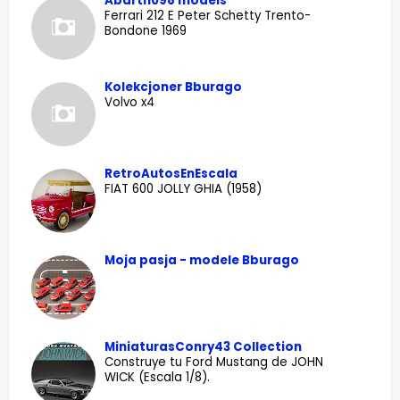
Abarth098 models
Ferrari 212 E Peter Schetty Trento-
Bondone 1969
Kolekcjoner Bburago
Volvo x4
RetroAutosEnEscala
FIAT 600 JOLLY GHIA (1958)
Moja pasja - modele Bburago
MiniaturasConry43 Collection
Construye tu Ford Mustang de JOHN
WICK (Escala 1/8).