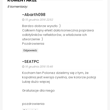
8 komentarzy:
~Abarth098
15 grudnia 2016 22:52
Bardzo dobrze wyszło :)
Całkiem fajny efekt dała konieczna poprawa
odbłyśników reflektorów, a właściwie ich
utworzenie :)
Pozdrowienia
Odpowiedz
~SEATPC
16 grudnia 2016 15:46
Kocham ten Polonez dzielimy się z tym, że
kopalnia jest wersja cywilna, aw kolorze policji
Lubię dużo więcej
Gratulacje dla niego
pozdrowienia