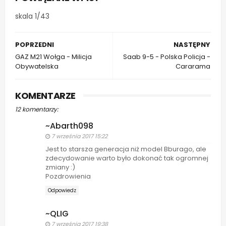
app
skala 1/43
POPRZEDNI
NASTĘPNY
GAZ M21 Wołga - Milicja
Saab 9-5 - Polska Policja -
Obywatelska
Cararama
KOMENTARZE
12 komentarzy:
~Abarth098
7 września 2017 15:22
Jest to starsza generacja niż model Bburago, ale
zdecydowanie warto było dokonać tak ogromnej
zmiany :)
Pozdrowienia
Odpowiedz
~QLIG
7 września 2017 19:38