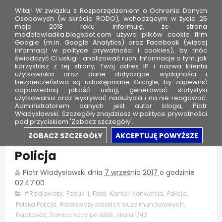
Witaj! W związku z Rozporządzeniem o Ochronie Danych
Osobowych (w skrócie RODO), wchodzącym w życie 25
maja 2018 roku informuję, że strona
modelewladka.blogspot.com używa plików cookie firm
M
Google (m.in. Google Analytics) oraz Facebook (więcej
o
informacji w polityce prywatności i cookies), by móc
świadczyć Ci usługi i analizować ruch. Informacje o tym, jak
d
korzystasz z tej strony, Twój adres IP i nazwa klienta
użytkownika oraz dane dotyczące wydajności i
e
bezpieczeństwa są udostępniane Google, by zapewnić
l
odpowiednią jakość usług, generować statystyki
użytkowania oraz wykrywać nadużycia i na nie reagować.
e
Administratorem danych jest autor bloga, Piotr
Władysławski. Szczegóły znajdziesz w polityce prywatności
W
pod przyciskiem 'Zobacz szczegóły'.
ł
Ford Focus II kombi - Polska
ZOBACZ SZCZEGÓŁY
AKCEPTUJĘ POWYŻSZE
a
Policja
d
k
Piotr Władysławski
dnia
7 września 2017
o godzinie
a
02:47:00
#Radiowozy
,
Focus II
,
Ford
,
Kombi
,
Konwersja
,
Policja
,
Polska Policja
,
Radiowozy polskich służb mundurowych
,
Radiowóz
,
Samochody po 1989
,
skala 1/43