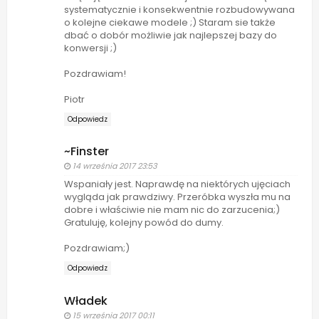
systematycznie i konsekwentnie rozbudowywana
o kolejne ciekawe modele ;) Staram sie także
dbać o dobór możliwie jak najlepszej bazy do
konwersji ;)
Pozdrawiam!
Piotr
Odpowiedz
~Finster
14 września 2017 23:53
Wspaniały jest. Naprawdę na niektórych ujęciach
wygląda jak prawdziwy. Przeróbka wyszła mu na
dobre i właściwie nie mam nic do zarzucenia;)
Gratuluję, kolejny powód do dumy.
Pozdrawiam;)
Odpowiedz
Władek
15 września 2017 00:11