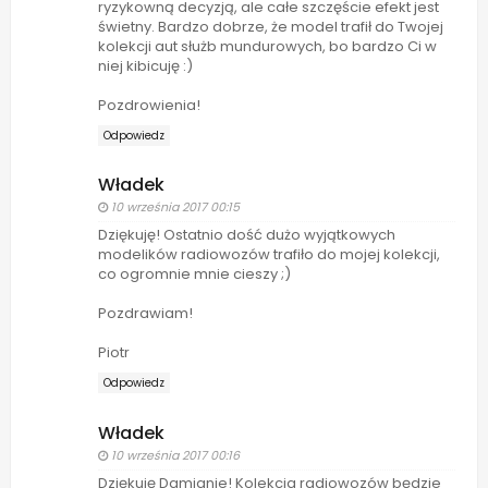
ryzykowną decyzją, ale całe szczęście efekt jest
świetny. Bardzo dobrze, że model trafił do Twojej
kolekcji aut służb mundurowych, bo bardzo Ci w
niej kibicuję :)
Pozdrowienia!
Odpowiedz
Władek
10 września 2017 00:15
Dziękuję! Ostatnio dość dużo wyjątkowych
modelików radiowozów trafiło do mojej kolekcji,
co ogromnie mnie cieszy ;)
Pozdrawiam!
Piotr
Odpowiedz
Władek
10 września 2017 00:16
Dziękuję Damianie! Kolekcja radiowozów będzie