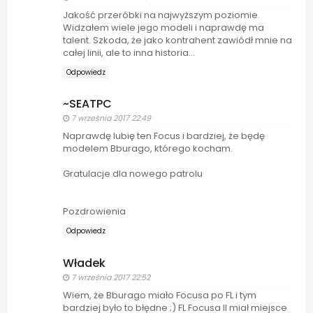
Jakość przeróbki na najwyższym poziomie.
Widzałem wiele jego modeli i naprawdę ma
talent. Szkoda, że jako kontrahent zawiódł mnie na
całej linii, ale to inna historia...
Odpowiedz
~SEATPC
7 września 2017 22:49
Naprawdę lubię ten Focus i bardziej, że będę
modelem Bburago, którego kocham.
Gratulacje dla nowego patrolu
Pozdrowienia
Odpowiedz
Władek
7 września 2017 22:52
Wiem, że Bburago miało Focusa po FL i tym
bardziej było to błędne ;) FL Focusa II miał miejsce