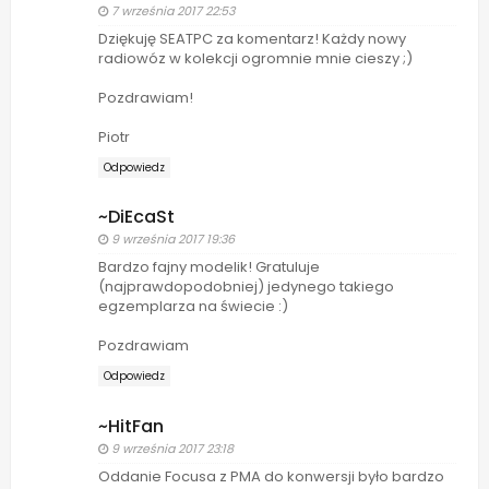
7 września 2017 22:53
Dziękuję SEATPC za komentarz! Każdy nowy
radiowóz w kolekcji ogromnie mnie cieszy ;)
Pozdrawiam!
Piotr
Odpowiedz
~DiEcaSt
9 września 2017 19:36
Bardzo fajny modelik! Gratuluje
(najprawdopodobniej) jedynego takiego
egzemplarza na świecie :)
Pozdrawiam
Odpowiedz
~HitFan
9 września 2017 23:18
Oddanie Focusa z PMA do konwersji było bardzo