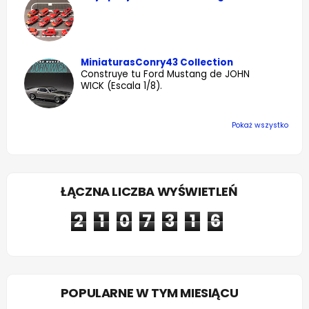
MiniaturasConry43 Collection
Construye tu Ford Mustang de JOHN
WICK (Escala 1/8).
Pokaż wszystko
ŁĄCZNA LICZBA WYŚWIETLEŃ
2
1
0
7
3
1
6
POPULARNE W TYM MIESIĄCU