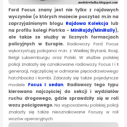
Ford Focus znany jest nie tylko z rajdowych
wyczynów (o których możecie poczytać m.in na
zaprzyjaźnionym blogu
Rajdowa Kolekcja
lub
na profilu kolegi Piotrka -
MiniRajdy/MiniRally
),
ale także ze służby w licznych formacjach
policyjnych w Europie.
Radiowozy Ford Focus
wykorzystują policjanci m.in. z Wielkiej Brytanii, Rosji,
Belgii Luksemburgu oraz Polski. W służbie polskiej
policji znalazły się oznakowane radiowozy Focus I i II
generacji, najczęściej w odmianie pięciodrzwiowego
hatchbacka i kombi. Zdarzały się także pojedyncze
modele
Focus I sedan
.
Radiowozy tego typu
kierowano najczęściej do sekcji i wydziałów
ruchu drogowego, gdzie sprawdziły się w roli
wozu pościgowego.
Na wyposażeniu polskiej policji
znalazły się także nieoznakowane Focusy w roli
wozów operacyjnych.