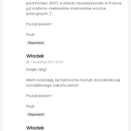
pod koniec 2007, a wtedy obowiązywało w Polsce
już srebrno-niebieskie malowanie wozów
policyjnych ;)
Pozdrawiam!
Piotr
Odpowiedz
Władek
7 września 2017 22:52
Dzięki Qlig!
Mam nadzieję, żę historia ta ma lub doczekała się
szczęśliwego zakończenia!
Pozdrawiam!
Piotr
Odpowiedz
Władek