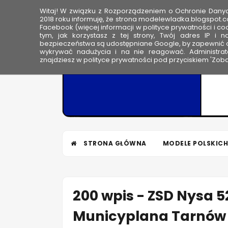
Witaj! W związku z Rozporządzeniem o Ochronie Dan
HOME
2018 roku informuję, że strona modelewladka.blogspot.c
Facebook (więcej informacji w polityce prywatności i coo
tym, jak korzystasz z tej strony, Twój adres IP i 
M
bezpieczeństwa są udostępniane Google, by zapewnić o
wykrywać nadużycia i na nie reagować. Administrato
o
znajdziesz w polityce prywatności pod przyciskiem 'Zoba
d
e
l
e
W
ł
STRONA GŁÓWNA
MODELE POLSKICH
a
d
k
a
200 wpis - ZSD Nysa 5
Municyplana Tarnów