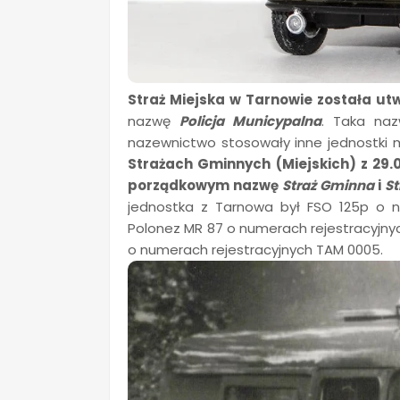
Straż Miejska w Tarnowie została ut
nazwę
Policja Municypalna
. Taka na
nazewnictwo stosowały inne jednostki 
Strażach Gminnych (Miejskich) z 2
porządkowym nazwę
Straż Gminna
i
St
jednostka z Tarnowa był FSO 125p o n
Polonez MR 87 o numerach rejestracyj
o numerach rejestracyjnych TAM 0005.