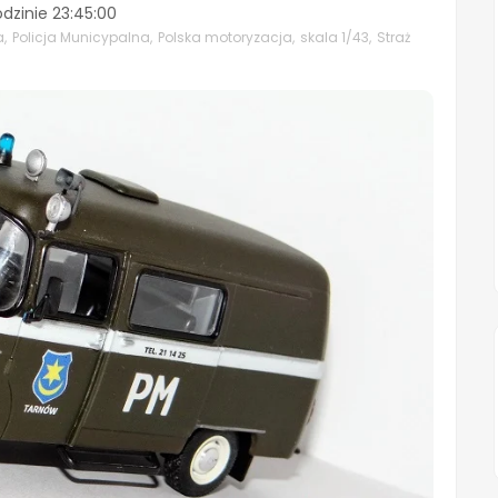
odzinie
23:45:00
a
,
Policja Municypalna
,
Polska motoryzacja
,
skala 1/43
,
Straż