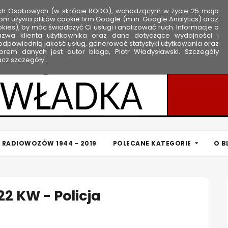
ych Osobowych (w skrócie RODO), wchodzącym w życie 25 maja
om używa plików cookie firm Google (m.in. Google Analytics) oraz
kies), by móc świadczyć Ci usługi i analizować ruch. Informacje o
nazwa klienta użytkownika oraz dane dotyczące wydajności i
dpowiednią jakość usług, generować statystyki użytkowania oraz
rem danych jest autor bloga, Piotr Władysławski. Szczegóły
cz szczegóły'.
 RADIOWOZÓW 1944 - 2019
POLECANE KATEGORIE
O B
22 KW - Policja