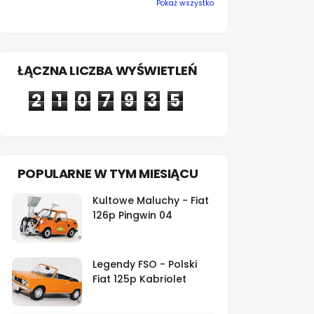
Pokaż wszystko
ŁĄCZNA LICZBA WYŚWIETLEŃ
2
1
0
7
9
3
5
POPULARNE W TYM MIESIĄCU
Kultowe Maluchy - Fiat
126p Pingwin 04
Legendy FSO - Polski
Fiat 125p Kabriolet