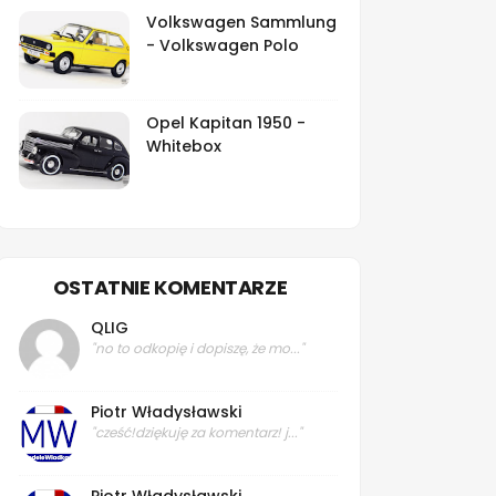
Volkswagen Sammlung
- Volkswagen Polo
Opel Kapitan 1950 -
Whitebox
OSTATNIE KOMENTARZE
QLIG
"no to odkopię i dopiszę, że mo..."
Piotr Władysławski
"cześć!dziękuję za komentarz! j..."