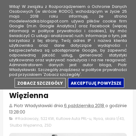
Witaj! W związku z Rozporządzeniem o Ochronie Danych
Osobowych (w skrócie RODO), wchodzącym w życie 25
maja 2018 roku informuję, że strona
modelewladka.blogspot.com używa plików cookie firm
M
Google (m.in. Google Analytics) oraz Facebook (więcej
o
informacji w polityce prywatności i cookies), by móc
świadczyć Ci usługi i analizować ruch. Informacje o tym, jak
d
korzystasz z tej strony, Twój adres IP i nazwa klienta
użytkownika oraz dane dotyczące wydajności i
e
bezpieczeństwa są udostępniane Google, by zapewnić
l
odpowiednią jakość usług, generować statystyki
użytkowania oraz wykrywać nadużycia i na nie reagować.
e
Administratorem danych jest autor bloga, Piotr
Władysławski. Szczegóły znajdziesz w polityce prywatności
W
pod przyciskiem 'Zobacz szczegóły'.
ł
ZSD Nysa 522 KW - Służba
ZOBACZ SZCZEGÓŁY
AKCEPTUJĘ POWYŻSZE
a
Więzienna
d
k
Piotr Władysławski
dnia
6 października 2018
o godzinie
a
13:28:00
#Radiowozy
,
522 KW
,
Kultowe Auta PRL-u
,
Nysa
,
skala 1/43
,
Służba Więzienna
,
ZSD