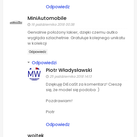
Odpowiedz
MiniAutomobile
16 października 2018 00:38
Genialnie położony lakier, dzięki czemu autko
wygląda szlachetnie. Gratuluje kolejnego unikatu
w kolekcji
Odpowiedz
Odpowiedzi
Piotr Władysławski
25 października 2018 14:13
Dziękuję DiEcaSt za komentarz! Cieszę
się, że model się podoba :)
Pozdrawiam!
Piotr
Odpowiedz
wojtek