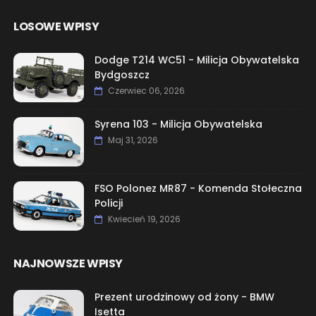
LOSOWE WPISY
Dodge T214 WC51 - Milicja Obywatelska
Bydgoszcz
Czerwiec 06, 2026
Syrena 103 - Milicja Obywatelska
Maj 31, 2026
FSO Polonez MR87 - Komenda Stołeczna
Policji
Kwiecień 19, 2026
NAJNOWSZE WPISY
Prezent urodzinowy od żony - BMW
Isetta