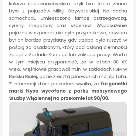
kolorze stalowoniebieskim, czyli tym, które znane
było z pojazdów Milicji Obywatelskiej. Na dachu
samochodu umieszczono lampę ostrzegawczą,
syreny, megafony oraz szperacz. Wyposażenie
pojazdu w szperacz nie było przypadkowe, bowiem
był on bardzo przydatny gdy trzeba było ruszyć w
pościg za osadzonym, który pod osłoną ciemności
zbiegł z Zakładu Karnego lub zakładu pracy. Warto
w tym miejscu przypomnieć, że w latach 80 XX
wieku więźniowie pracowali m.in. w zakładach FSM w
Bielsku Białej, gdzie zresztą pilnował ich mój śp tata.
Z informacji które posiadam wynika, że
furgonetki
marki Nysa wycofano z parku maszynowego
Służby Więziennej na przełomie lat 90/00
.