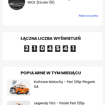
WICK (Escala 1/8).
Pokaż wszystko
ŁĄCZNA LICZBA WYŚWIETLEŃ
2
1
0
4
5
4
1
POPULARNE W TYM MIESIĄCU
Kultowe Maluchy - Fiat 126p Pingwin
04
Legendy FSO - Polski Fiat 125p