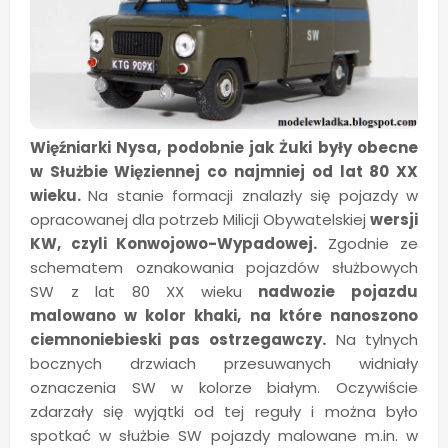
Więźniarki Nysa, podobnie jak Żuki były obecne
w Służbie Więziennej co najmniej od lat 80 XX
wieku.
Na stanie formacji znalazły się pojazdy w
opracowanej dla potrzeb Milicji Obywatelskiej
wersji
KW, czyli Konwojowo-Wypadowej.
Zgodnie ze
schematem oznakowania pojazdów służbowych
SW z lat 80 XX wieku
nadwozie pojazdu
malowano w kolor khaki, na które nanoszono
ciemnoniebieski pas ostrzegawczy.
Na tylnych
bocznych drzwiach przesuwanych widniały
oznaczenia SW w kolorze białym. Oczywiście
zdarzały się wyjątki od tej reguły i można było
spotkać w służbie SW pojazdy malowane m.in. w