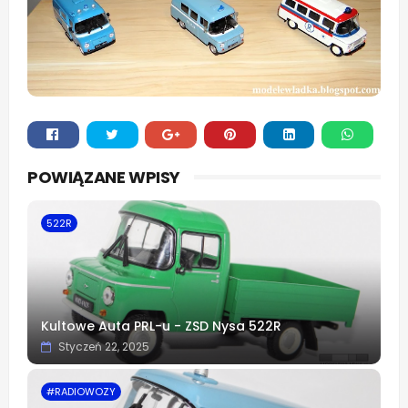
Whats
POWIĄZANE WPISY
app
522R
Kultowe Auta PRL-u - ZSD Nysa 522R
Styczeń 22, 2025
#RADIOWOZY