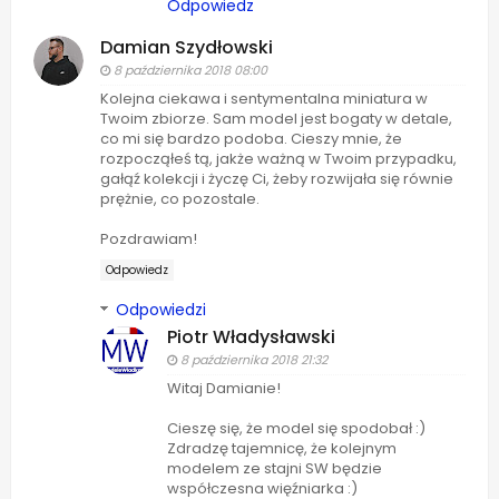
Odpowiedz
Damian Szydłowski
8 października 2018 08:00
Kolejna ciekawa i sentymentalna miniatura w
Twoim zbiorze. Sam model jest bogaty w detale,
co mi się bardzo podoba. Cieszy mnie, że
rozpocząłeś tą, jakże ważną w Twoim przypadku,
gałąź kolekcji i życzę Ci, żeby rozwijała się równie
prężnie, co pozostale.
Pozdrawiam!
Odpowiedz
Odpowiedzi
Piotr Władysławski
8 października 2018 21:32
Witaj Damianie!
Cieszę się, że model się spodobał :)
Zdradzę tajemnicę, że kolejnym
modelem ze stajni SW będzie
współczesna więźniarka :)