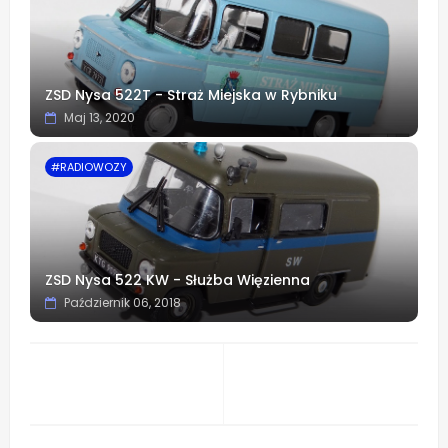
ZSD Nysa 522T - Straż Miejska w Rybniku
Maj 13, 2020
#RADIOWOZY
ZSD Nysa 522 KW - Służba Więzienna
Październik 06, 2018