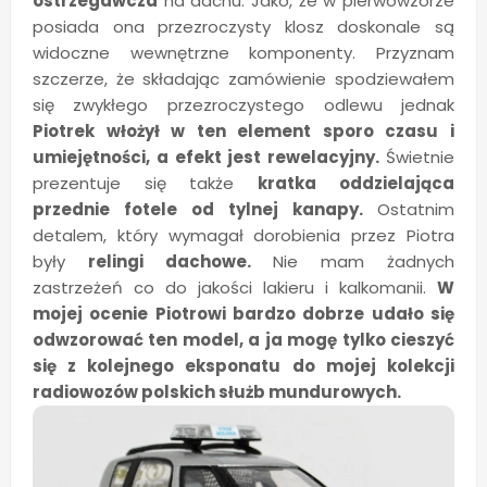
ostrzegawcza
na dachu. Jako, że w pierwowzorze
posiada ona przezroczysty klosz doskonale są
widoczne wewnętrzne komponenty. Przyznam
szczerze, że składając zamówienie spodziewałem
się zwykłego przezroczystego odlewu jednak
Piotrek włożył w ten element sporo czasu i
umiejętności, a efekt jest rewelacyjny.
Świetnie
prezentuje się także
kratka oddzielająca
przednie fotele od tylnej kanapy.
Ostatnim
detalem, który wymagał dorobienia przez Piotra
były
relingi dachowe.
Nie mam żadnych
zastrzeżeń co do jakości lakieru i kalkomanii.
W
mojej ocenie Piotrowi bardzo dobrze udało się
odwzorować ten model, a ja mogę tylko cieszyć
się z kolejnego eksponatu do mojej kolekcji
radiowozów polskich służb mundurowych.