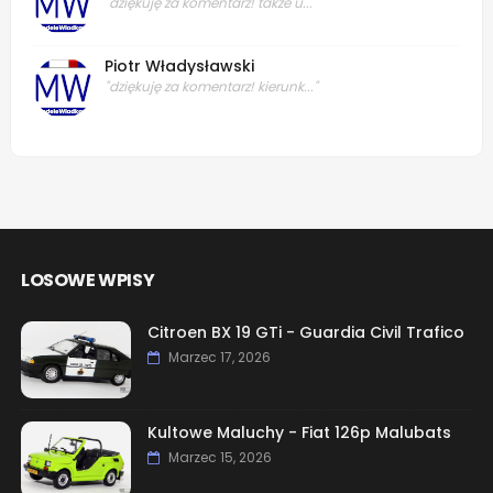
"dziękuję za komentarz! także u..."
Piotr Władysławski
"dziękuję za komentarz! kierunk..."
LOSOWE WPISY
Citroen BX 19 GTi - Guardia Civil Trafico
Marzec 17, 2026
Kultowe Maluchy - Fiat 126p Malubats
Marzec 15, 2026