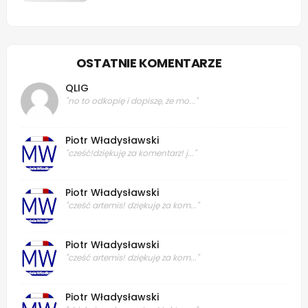
OSTATNIE KOMENTARZE
QLIG
"no to odkopię i dopiszę, że mo..."
Piotr Władysławski
"cześć!dziękuję za komentarz! j..."
Piotr Władysławski
"cześć artemis! dziękuję za kom..."
Piotr Władysławski
"cześć artemis! dziękuję za kom..."
Piotr Władysławski