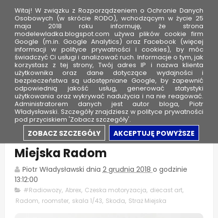
Witaj! W związku z Rozporządzeniem o Ochronie Danych
Osobowych (w skrócie RODO), wchodzącym w życie 25
maja 2018 roku informuję, że strona
modelewladka.blogspot.com używa plików cookie firm
M
Google (m.in. Google Analytics) oraz Facebook (więcej
o
informacji w polityce prywatności i cookies), by móc
świadczyć Ci usługi i analizować ruch. Informacje o tym, jak
d
korzystasz z tej strony, Twój adres IP i nazwa klienta
użytkownika oraz dane dotyczące wydajności i
e
bezpieczeństwa są udostępniane Google, by zapewnić
l
odpowiednią jakość usług, generować statystyki
użytkowania oraz wykrywać nadużycia i na nie reagować.
e
Administratorem danych jest autor bloga, Piotr
Władysławski. Szczegóły znajdziesz w polityce prywatności
W
pod przyciskiem 'Zobacz szczegóły'.
ł
Skoda Roomster - Straż
ZOBACZ SZCZEGÓŁY
AKCEPTUJĘ POWYŻSZE
a
Miejska Radom
d
k
Piotr Władysławski
dnia
2 grudnia 2018
o godzinie
a
13:12:00
#Radiowozy
,
Abrex
,
Czeska motoryzacja
,
diecast art
,
Radom
,
roomster
,
skala 1/43
,
Skoda
,
Straż Miejska