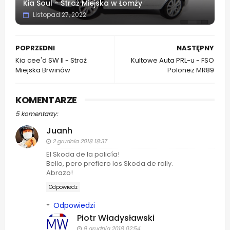
Kia Soul - Straż Miejska w Łomży
Listopad 27, 2022
POPRZEDNI
NASTĘPNY
Kia cee'd SW II - Straż
Kultowe Auta PRL-u - FSO
Miejska Brwinów
Polonez MR89
KOMENTARZE
5 komentarzy:
Juanh
2 grudnia 2018 18:37
El Skoda de la policía!
Bello, pero prefiero los Skoda de rally.
Abrazo!
Odpowiedz
Odpowiedzi
Piotr Władysławski
9 grudnia 2018 02:54