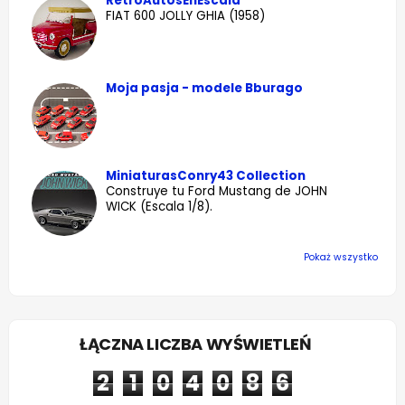
RetroAutosEnEscala
FIAT 600 JOLLY GHIA (1958)
Moja pasja - modele Bburago
MiniaturasConry43 Collection
Construye tu Ford Mustang de JOHN
WICK (Escala 1/8).
Pokaż wszystko
ŁĄCZNA LICZBA WYŚWIETLEŃ
2
1
0
4
0
8
6