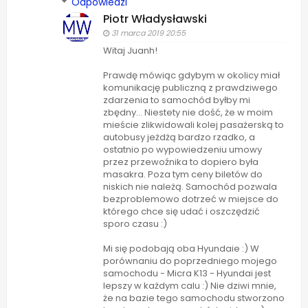
Odpowiedzi
Piotr Władysławski
31 marca 2019 20:55
Witaj Juanh!
Prawdę mówiąc gdybym w okolicy miał
komunikację publiczną z prawdziwego
zdarzenia to samochód byłby mi
zbędny... Niestety nie dość, że w moim
mieście zlikwidowali kolej pasażerską to
autobusy jeżdżą bardzo rzadko, a
ostatnio po wypowiedzeniu umowy
przez przewoźnika to dopiero była
masakra. Poza tym ceny biletów do
niskich nie należą. Samochód pozwala
bezproblemowo dotrzeć w miejsce do
którego chce się udać i oszczędzić
sporo czasu :)
Mi się podobają oba Hyundaie :) W
porównaniu do poprzedniego mojego
samochodu - Micra K13 - Hyundai jest
lepszy w każdym calu :) Nie dziwi mnie,
że na bazie tego samochodu stworzono