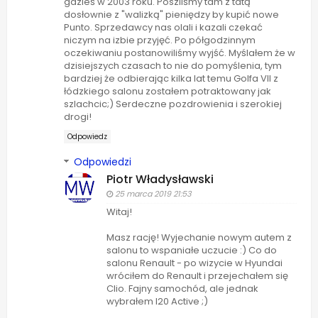
gdzieś w 2003 roku. Poszliśmy tam z tatą
dosłownie z "walizką" pieniędzy by kupić nowe
Punto. Sprzedawcy nas olali i kazali czekać
niczym na izbie przyjęć. Po półgodzinnym
oczekiwaniu postanowiliśmy wyjść. Myślałem że w
dzisiejszych czasach to nie do pomyślenia, tym
bardziej że odbierając kilka lat temu Golfa VII z
łódzkiego salonu zostałem potraktowany jak
szlachcic;) Serdeczne pozdrowienia i szerokiej
drogi!
Odpowiedz
Odpowiedzi
Piotr Władysławski
25 marca 2019 21:53
Witaj!
Masz rację! Wyjechanie nowym autem z
salonu to wspaniałe uczucie :) Co do
salonu Renault - po wizycie w Hyundai
wróciłem do Renault i przejechałem się
Clio. Fajny samochód, ale jednak
wybrałem I20 Active ;)