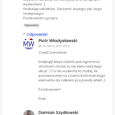
wydechem :(
Gratuluję nabytków. Zarówno dużego, jak i tego
mniejszego!
Pozdrawiam gorąco
Odpowiedz
Odpowiedzi
Piotr Władysławski
23 marca 2019 18:50
Cześć Damianie!
Dziękuję! Moja radość jest ogromna i
choćbym chciał, to nie dam rady tego
ukryć :) Co do wydechy to myślę, że
pomalowanie na czarno końcówki tego
elementu da całkiem przyzwoity efekt ;)
Pozdrawiam!
Piotr
Damian Szydłowski