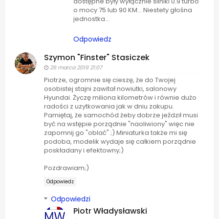
dostępne były wyłącznie silniki 0.9 turbo
o mocy 75 lub 90 KM... Niestety głośna
jednostka...
Odpowiedz
Szymon "Finster" Stasiczek
26 marca 2019 21:07
Piotrze, ogromnie się cieszę, że do Twojej
osobistej stajni zawitał nowiutki, salonowy
Hyundai. Życzę miliona kilometrów i równie dużo
radości z uzytkowania jak w dniu zakupu.
Pamiętaj, że samochód żeby dobrze jeździł musi
być na wstępie porządnie "naoliwiony" więc nie
zapomnij go "oblać" ;) Miniaturka także mi się
podoba, modelik wydaje się całkiem porządnie
poskładany i efektowny;)
Pozdrawiam;)
Odpowiedz
Odpowiedzi
Piotr Władysławski