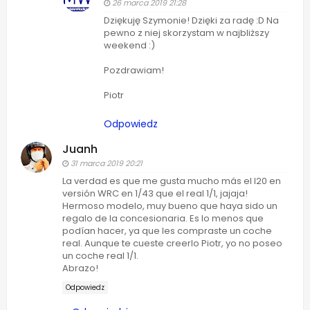
26 marca 2019 21:28
Dziękuję Szymonie! Dzięki za radę :D Na
pewno z niej skorzystam w najbliższy
weekend :)
Pozdrawiam!
Piotr
Odpowiedz
Juanh
31 marca 2019 20:21
La verdad es que me gusta mucho más el I20 en
versión WRC en 1/43 que el real 1/1, jajaja!
Hermoso modelo, muy bueno que haya sido un
regalo de la concesionaria. Es lo menos que
podían hacer, ya que les compraste un coche
real. Aunque te cueste creerlo Piotr, yo no poseo
un coche real 1/1.
Abrazo!
Odpowiedz