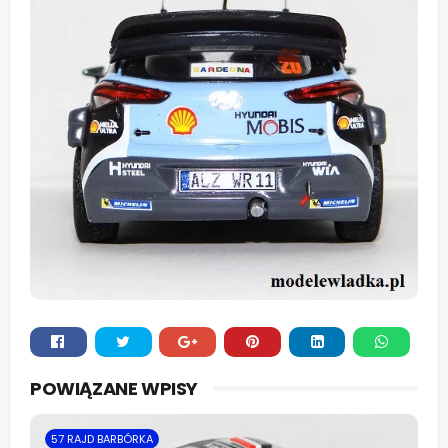
Whats
POWIĄZANE WPISY
app
57 RAJD BARBÓRKA