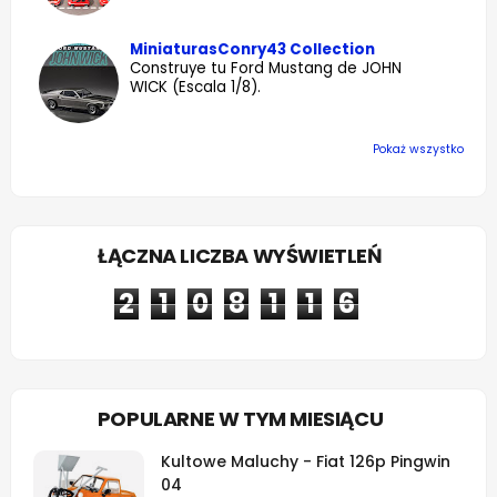
MiniaturasConry43 Collection
Construye tu Ford Mustang de JOHN
WICK (Escala 1/8).
Pokaż wszystko
ŁĄCZNA LICZBA WYŚWIETLEŃ
2
1
0
8
1
1
6
POPULARNE W TYM MIESIĄCU
Kultowe Maluchy - Fiat 126p Pingwin
04