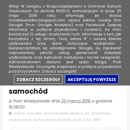
Witaj! W związku z Rozporządzeniem o Ochronie Danych
Osobowych (w skrócie RODO), wchodzącym w życie 25
maja 2018 roku informuję, że strona
modelewladka.blogspot.com używa plików cookie firm
M
Google (m.in. Google Analytics) oraz Facebook (więcej
o
informacji w polityce prywatności i cookies), by móc
świadczyć Ci usługi i analizować ruch. Informacje o tym, jak
d
korzystasz z tej strony, Twój adres IP i nazwa klienta
użytkownika oraz dane dotyczące wydajności i
e
bezpieczeństwa są udostępniane Google, by zapewnić
l
odpowiednią jakość usług, generować statystyki
użytkowania oraz wykrywać nadużycia i na nie reagować.
e
Administratorem danych jest autor bloga, Piotr
Władysławski. Szczegóły znajdziesz w polityce prywatności
W
pod przyciskiem 'Zobacz szczegóły'.
ł
Hyundai i20 WRC i nowy
ZOBACZ SZCZEGÓŁY
AKCEPTUJĘ POWYŻSZE
a
samochód
d
k
Piotr Władysławski
dnia
23 marca 2019
o godzinie
a
16:08:00
Active
,
Hyundai
,
Hyundai Keller Gliwice
,
I20
,
Koreańska
motoryzacja
,
Samochody po 1989
,
skala 1/43
,
WRC