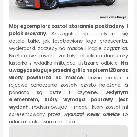
Mój egzemplarz został starannie poskładany i
polakierowany.
Szczególnie spodobały mi się
detale takie, jak fototrawione logo producenta,
wycieraczki, zaczepy na masce i klapie bagażnika.
Nieźle odwzorowane zostały antenki na dachu czy
lusterka z wkładką imitującą lustrzane odbicie.
Na
uwagę zasługuje przedni grill z napisem i20 oraz
wloty powietrza na masce.
Liczne nadruki i
rajdowe oznaczenia zostały czysto nałożone, a
ponadto są ostre i czytelne.
Jedynym
elementem, który wymaga poprawy jest
wydech.
Podsumowując - model, który został mi
sprezentowany przez
Hyundai Keller Gliwice
to
udana i efektowna miniatura.