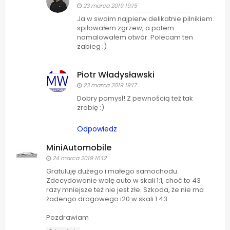
23 marca 2019 19:15
Ja w swoim najpierw delikatnie pilnikiem
spiłowałem zgrzew, a potem
namalowałem otwór. Polecam ten
zabieg ;)
Piotr Władysławski
23 marca 2019 19:17
Dobry pomysł! Z pewnością też tak
zrobię :)
Odpowiedz
MiniAutomobile
24 marca 2019 16:12
Gratuluję dużego i małego samochodu.
Zdecydowanie wolę auto w skali 1:1, choć to 43
razy mniejsze też nie jest złe. Szkoda, że nie ma
żadengo drogowego i20 w skali 1:43.
Pozdrawiam