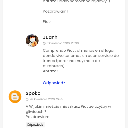
bardzo udany samochód rajdowy :)
Pozdrawiam!
Piotr
Juanh
3 kwietnia 2019 23:09
Comprendo Piotr; al menos en el lugar
donde vivo tenemos un buen servicio de
trenes (pero uno muy malo de
autobuses).
Abrazo!
Odpowiedz
Spoko
20 kwietnia 2019 16:35
A W jakim mieście mieszkasz Piotrze,czyżby w
gliwicach ?
Pozdrawiam
Odpowiedz