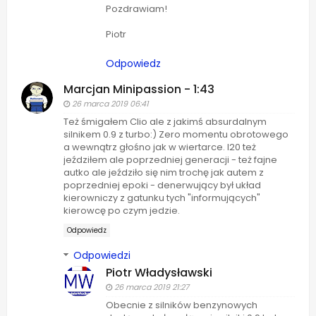
Pozdrawiam!
Piotr
Odpowiedz
Marcjan Minipassion - 1:43
26 marca 2019 06:41
Też śmigałem Clio ale z jakimś absurdalnym
silnikem 0.9 z turbo:) Zero momentu obrotowego
a wewnątrz głośno jak w wiertarce. I20 też
jeździłem ale poprzedniej generacji - też fajne
autko ale jeździło się nim trochę jak autem z
poprzedniej epoki - denerwujący był układ
kierowniczy z gatunku tych "informujących"
kierowcę po czym jedzie.
Odpowiedz
Odpowiedzi
Piotr Władysławski
26 marca 2019 21:27
Obecnie z silników benzynowych