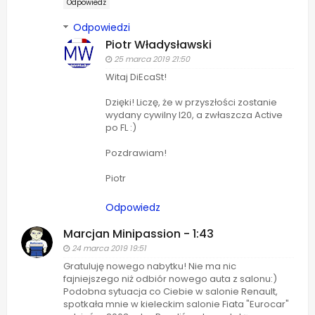
Odpowiedz
Odpowiedzi
Piotr Władysławski
25 marca 2019 21:50
Witaj DiEcaSt!
Dzięki! Liczę, że w przyszłości zostanie
wydany cywilny I20, a zwłaszcza Active
po FL :)
Pozdrawiam!
Piotr
Odpowiedz
Marcjan Minipassion - 1:43
24 marca 2019 19:51
Gratuluję nowego nabytku! Nie ma nic
fajniejszego niż odbiór nowego auta z salonu:)
Podobna sytuacja co Ciebie w salonie Renault,
spotkała mnie w kieleckim salonie Fiata "Eurocar"