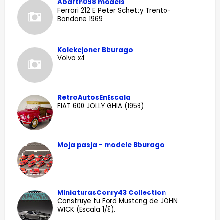
Abarth098 models
Ferrari 212 E Peter Schetty Trento-
Bondone 1969
Kolekcjoner Bburago
Volvo x4
RetroAutosEnEscala
FIAT 600 JOLLY GHIA (1958)
Moja pasja - modele Bburago
MiniaturasConry43 Collection
Construye tu Ford Mustang de JOHN
WICK (Escala 1/8).