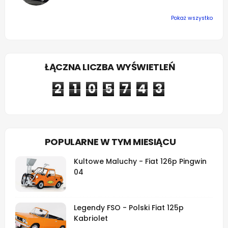
Pokaż wszystko
ŁĄCZNA LICZBA WYŚWIETLEŃ
2
1
0
5
7
4
3
POPULARNE W TYM MIESIĄCU
Kultowe Maluchy - Fiat 126p Pingwin
04
Legendy FSO - Polski Fiat 125p
Kabriolet