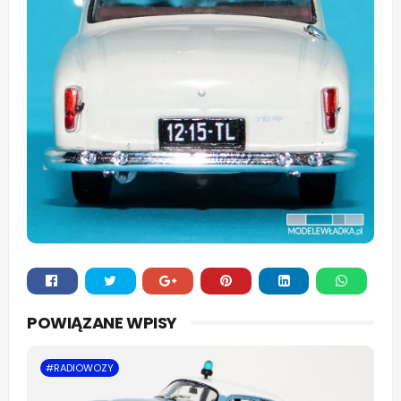
Whats
POWIĄZANE WPISY
app
#RADIOWOZY