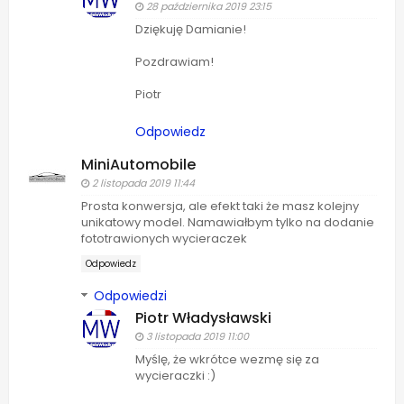
28 października 2019 23:15
Dziękuję Damianie!
Pozdrawiam!
Piotr
Odpowiedz
MiniAutomobile
2 listopada 2019 11:44
Prosta konwersja, ale efekt taki że masz kolejny
unikatowy model. Namawiałbym tylko na dodanie
fototrawionych wycieraczek
Odpowiedz
Odpowiedzi
Piotr Władysławski
3 listopada 2019 11:00
Myślę, że wkrótce wezmę się za
wycieraczki :)