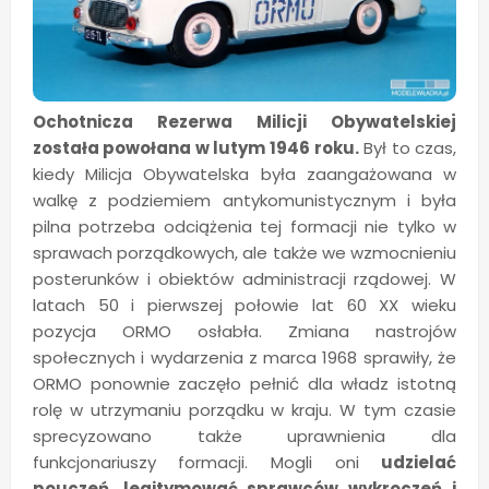
Ochotnicza Rezerwa Milicji Obywatelskiej
została powołana w lutym 1946 roku.
Był to czas,
kiedy Milicja Obywatelska była zaangażowana w
walkę z podziemiem antykomunistycznym i była
pilna potrzeba odciążenia tej formacji nie tylko w
sprawach porządkowych, ale także we wzmocnieniu
posterunków i obiektów administracji rządowej. W
latach 50 i pierwszej połowie lat 60 XX wieku
pozycja ORMO osłabła. Zmiana nastrojów
społecznych i wydarzenia z marca 1968 sprawiły, że
ORMO ponownie zaczęło pełnić dla władz istotną
rolę w utrzymaniu porządku w kraju. W tym czasie
sprecyzowano także uprawnienia dla
funkcjonariuszy formacji. Mogli oni
udzielać
pouczeń, legitymować sprawców wykroczeń i