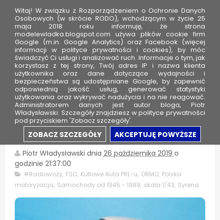
Witaj! W związku z Rozporządzeniem o Ochronie Danych
Osobowych (w skrócie RODO), wchodzącym w życie 25
maja 2018 roku informuję, że strona
modelewladka.blogspot.com używa plików cookie firm
M
Google (m.in. Google Analytics) oraz Facebook (więcej
o
informacji w polityce prywatności i cookies), by móc
świadczyć Ci usługi i analizować ruch. Informacje o tym, jak
d
korzystasz z tej strony, Twój adres IP i nazwa klienta
użytkownika oraz dane dotyczące wydajności i
e
bezpieczeństwa są udostępniane Google, by zapewnić
l
odpowiednią jakość usług, generować statystyki
użytkowania oraz wykrywać nadużycia i na nie reagować.
e
Administratorem danych jest autor bloga, Piotr
Władysławski. Szczegóły znajdziesz w polityce prywatności
W
pod przyciskiem 'Zobacz szczegóły'.
ł
FSO Syrena 104 - ORMO
ZOBACZ SZCZEGÓŁY
AKCEPTUJĘ POWYŻSZE
a
d
Piotr Władysławski
dnia
26 października 2019
o
godzinie
21:37:00
k
#Radiowozy
,
FSO
,
Kultowe Auta PRL-u
,
ORMO
,
Polska
a
motoryzacja
,
Samochody od 1945 - 1989
,
skala 1/43
,
Syrena