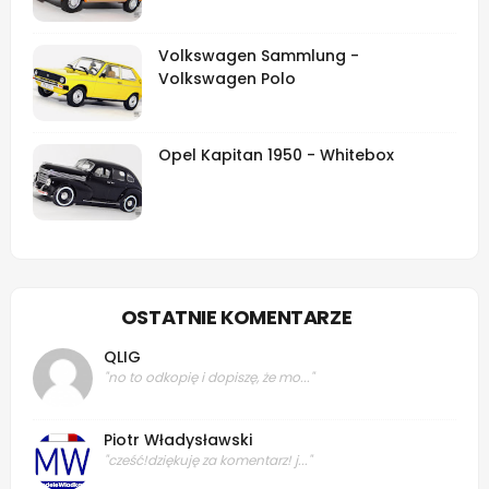
Volkswagen Sammlung -
Volkswagen Polo
Opel Kapitan 1950 - Whitebox
OSTATNIE KOMENTARZE
QLIG
"no to odkopię i dopiszę, że mo..."
Piotr Władysławski
"cześć!dziękuję za komentarz! j..."