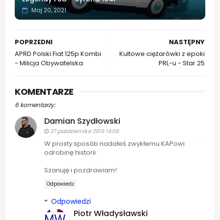
Maj 20, 2021
POPRZEDNI
NASTĘPNY
APRD Polski Fiat 125p Kombi
Kultowe ciężarówki z epoki
- Milicja Obywatelska
PRL-u - Star 25
KOMENTARZE
6 komentarzy:
Damian Szydłowski
27 października 2019 14:08
W prosty sposób nadałeś zwykłemu KAPowi
odrobinę historii.
Szanuję i pozdrawiam!
Odpowiedz
Odpowiedzi
Piotr Władysławski