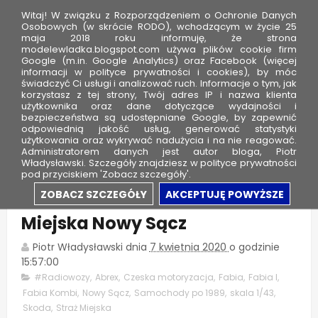
Witaj! W związku z Rozporządzeniem o Ochronie Danych
Osobowych (w skrócie RODO), wchodzącym w życie 25
maja 2018 roku informuję, że strona
modelewladka.blogspot.com używa plików cookie firm
M
Google (m.in. Google Analytics) oraz Facebook (więcej
o
informacji w polityce prywatności i cookies), by móc
świadczyć Ci usługi i analizować ruch. Informacje o tym, jak
d
korzystasz z tej strony, Twój adres IP i nazwa klienta
użytkownika oraz dane dotyczące wydajności i
e
bezpieczeństwa są udostępniane Google, by zapewnić
l
odpowiednią jakość usług, generować statystyki
użytkowania oraz wykrywać nadużycia i na nie reagować.
e
Administratorem danych jest autor bloga, Piotr
Władysławski. Szczegóły znajdziesz w polityce prywatności
W
pod przyciskiem 'Zobacz szczegóły'.
ł
Skoda Fabia I Kombi - Straż
ZOBACZ SZCZEGÓŁY
AKCEPTUJĘ POWYŻSZE
a
Miejska Nowy Sącz
d
k
Piotr Władysławski
dnia
7 kwietnia 2020
o godzinie
a
15:57:00
#Radiowozy
,
Abrex
,
Czeska motoryzacja
,
Fabia
,
Fabia I
,
Fabia Kombi
,
Nowy Sącz
,
Samochody po 1989
,
skala 1/43
,
Skoda
,
Straż Miejska