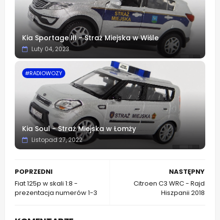
Kia Sportage III - Straż Miejska w Wiśle
Luty 04, 2023
#RADIOWOZY
Kia Soul - Straż Miejska w Łomży
Listopad 27, 2022
POPRZEDNI
NASTĘPNY
Fiat 125p w skali 1:8 -
Citroen C3 WRC - Rajd
prezentacja numerów 1-3
Hiszpanii 2018