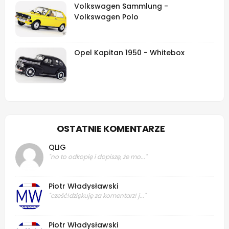
Volkswagen Sammlung -
Volkswagen Polo
Opel Kapitan 1950 - Whitebox
OSTATNIE KOMENTARZE
QLIG
"no to odkopię i dopiszę, że mo..."
Piotr Władysławski
"cześć!dziękuję za komentarz! j..."
Piotr Władysławski