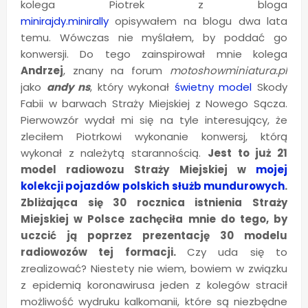
kolega Piotrek z bloga
minirajdy.minirally
opisywałem na blogu dwa lata
temu. Wówczas nie myślałem, by poddać go
konwersji. Do tego zainspirował mnie kolega
Andrzej
, znany na forum
motoshowminiatura.pl
jako
andy ns
, który wykonał
świetny model
Skody
Fabii w barwach Straży Miejskiej z Nowego Sącza.
Pierwowzór wydał mi się na tyle interesujący, że
zleciłem Piotrkowi wykonanie konwersj, którą
wykonał z należytą starannością.
Jest to już 21
model radiowozu Straży Miejskiej w
mojej
kolekcji pojazdów polskich służb mundurowych
.
Zbliżająca się 30 rocznica istnienia Straży
Miejskiej w Polsce zachęciła mnie do tego, by
uczcić ją poprzez prezentację 30 modelu
radiowozów tej formacji.
Czy uda się to
zrealizować? Niestety nie wiem, bowiem w związku
z epidemią koronawirusa jeden z kolegów stracił
możliwość wydruku kalkomanii, które są niezbędne