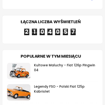
ŁĄCZNA LICZBA WYŚWIETLEŃ
2
1
0
4
0
5
7
POPULARNE W TYM MIESIĄCU
Kultowe Maluchy - Fiat 126p Pingwin
04
Legendy FSO - Polski Fiat 125p
Kabriolet