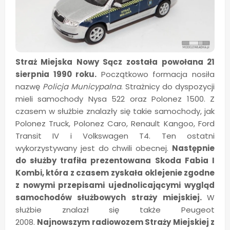
Straż Miejska Nowy Sącz została powołana 21
sierpnia 1990 roku.
Początkowo formacja nosiła
nazwę
Policja Municypalna
. Strażnicy do dyspozycji
mieli samochody Nysa 522 oraz Polonez 1500. Z
czasem w służbie znalazły się takie samochody, jak
Polonez Truck, Polonez Caro, Renault Kangoo, Ford
Transit IV i Volkswagen T4. Ten ostatni
wykorzystywany jest do chwili obecnej.
Następnie
do służby trafiła prezentowana Skoda Fabia I
Kombi, która z czasem zyskała oklejenie zgodne
z nowymi przepisami ujednolicającymi wygląd
samochodów służbowych straży miejskiej.
W
służbie znalazł się także Peugeot
2008.
Najnowszym radiowozem Straży Miejskiej z