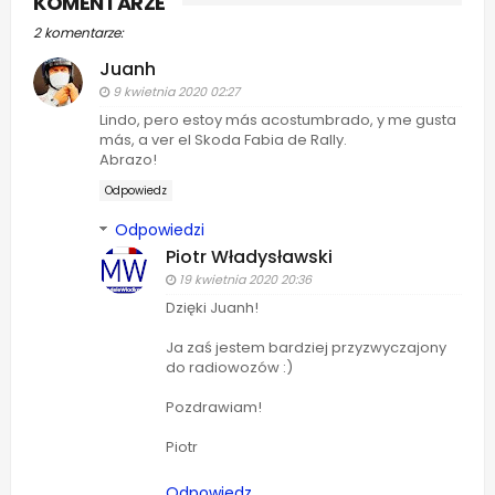
KOMENTARZE
2 komentarze:
Juanh
9 kwietnia 2020 02:27
Lindo, pero estoy más acostumbrado, y me gusta
más, a ver el Skoda Fabia de Rally.
Abrazo!
Odpowiedz
Odpowiedzi
Piotr Władysławski
19 kwietnia 2020 20:36
Dzięki Juanh!
Ja zaś jestem bardziej przyzwyczajony
do radiowozów :)
Pozdrawiam!
Piotr
Odpowiedz