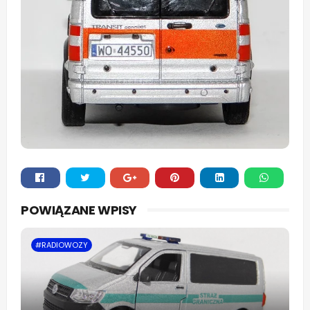
Whats
POWIĄZANE WPISY
app
#RADIOWOZY