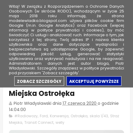
Witaj! W związku z Rozporządzeniem o Ochronie Danych
Osobowych (w skrócie RODO), wchodzącym w życie 25
maja 2018 roku informuję, że strona
modelewladka.blogspot.com używa plików cookie firm
M
Google (m.in. Google Analytics) oraz Facebook (więcej
o
informacji w polityce prywatności i cookies), by móc
świadczyć Ci usługi i analizować ruch. Informacje o tym, jak
d
korzystasz z tej strony, Twój adres IP i nazwa klienta
użytkownika oraz dane dotyczące wydajności i
e
bezpieczeństwa są udostępniane Google, by zapewnić
l
odpowiednią jakość usług, generować statystyki
użytkowania oraz wykrywać nadużycia i na nie reagować.
e
Administratorem danych jest autor bloga, Piotr
Władysławski. Szczegóły znajdziesz w polityce prywatności
W
pod przyciskiem 'Zobacz szczegóły'.
ł
Ford Transit Connect - Straż
ZOBACZ SZCZEGÓŁY
AKCEPTUJĘ POWYŻSZE
a
Miejska Ostrołęka
d
k
Piotr Władysławski
dnia
17 czerwca 2020
o godzinie
a
14:04:00
#Radiowozy
,
Ford
,
Konwersja
,
Ostrołęka
,
skala 1/43
,
Straż
Miejska
,
Transit Connect
,
welly