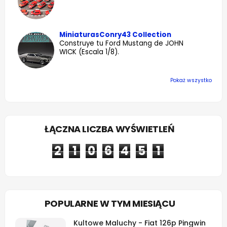
MiniaturasConry43 Collection
Construye tu Ford Mustang de JOHN
WICK (Escala 1/8).
Pokaż wszystko
ŁĄCZNA LICZBA WYŚWIETLEŃ
2
1
0
6
4
5
1
POPULARNE W TYM MIESIĄCU
Kultowe Maluchy - Fiat 126p Pingwin