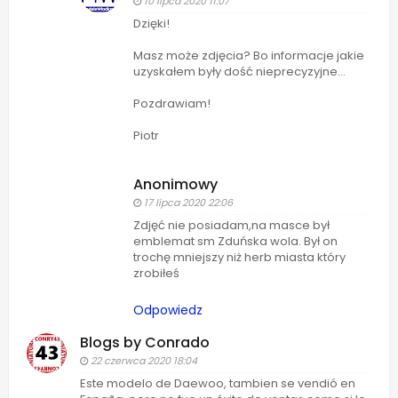
10 lipca 2020 11:07
Dzięki!
Masz może zdjęcia? Bo informacje jakie
uzyskałem były dość nieprecyzyjne...
Pozdrawiam!
Piotr
Anonimowy
17 lipca 2020 22:06
Zdjęć nie posiadam,na masce był
emblemat sm Zduńska wola. Był on
trochę mniejszy niż herb miasta który
zrobiłeś
Odpowiedz
Blogs by Conrado
22 czerwca 2020 18:04
Este modelo de Daewoo, tambien se vendió en