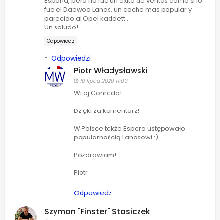
España, pero no fue un éxito de ventas como si lo
fue el Daewoo Lanos, un coche mas popular y
parecido al Opel kaddett...
Un saludo!
Odpowiedz
Odpowiedzi
Piotr Władysławski
10 lipca 2020 11:09
Witaj Conrado!
Dzięki za komentarz!
W Polsce także Espero ustępowało
popularnością Lanosowi :)
Pozdrawiam!
Piotr
Odpowiedz
Szymon "Finster" Stasiczek