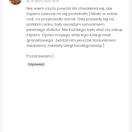
14 lipca 2020 18:14
Nie wiem czy to powód do chwalenia się, ale
Espero zawsze mi się podobało;) Miało w sobie
coś, co przykuwało wzrok. Gdy pojawiły się na
polskim rynku, były swoistym synonimem
pewnego statusu. Nie każdego było stać na zakup
Espero. Ojciec mojego dobrego kolegi miał
granatowego. Jeździł nim jeszcze stosunkowo
niedawno, niestety uległ biodegradacji;)
Pozdrawiam;)
Odpowiedz