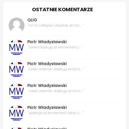
OSTATNIE KOMENTARZE
QLIG
"no to odkopię i dopiszę, że mo..."
Piotr Władysławski
"cześć!dziękuję za komentarz! j..."
Piotr Władysławski
"cześć artemis! dziękuję za kom..."
Piotr Władysławski
"cześć artemis! dziękuję za kom..."
Piotr Władysławski
"dziękuję za komentarz! także u..."