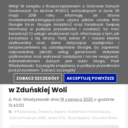
Witaj! W związku z Rozporządzeniem o Ochronie Danych
Osobowych (w skrócie RODO), wchodzącym w życie 25
maja 2018 roku informuję, że strona
modelewladka.blogspot.com używa plików cookie firm
M
Google (m.in. Google Analytics) oraz Facebook (więcej
o
informacji w polityce prywatności i cookies), by móc
świadczyć Ci usługi i analizować ruch. Informacje o tym, jak
d
korzystasz z tej strony, Twój adres IP i nazwa klienta
użytkownika oraz dane dotyczące wydajności i
e
bezpieczeństwa są udostępniane Google, by zapewnić
l
odpowiednią jakość usług, generować statystyki
użytkowania oraz wykrywać nadużycia i na nie reagować.
e
Administratorem danych jest autor bloga, Piotr
Władysławski. Szczegóły znajdziesz w polityce prywatności
W
pod przyciskiem 'Zobacz szczegóły'.
ł
Daewoo Espero - Straż Miejska
ZOBACZ SZCZEGÓŁY
AKCEPTUJĘ POWYŻSZE
a
w Zduńskiej Woli
d
k
Piotr Władysławski
dnia
19 czerwca 2020
o godzinie
a
13:43:00
#Radiowozy
,
Daewoo
,
Espero
,
Koreańska motoryzacja
,
Samochody po 1989
,
skala 1/43
,
Straż Miejska
,
Zduńska Wola