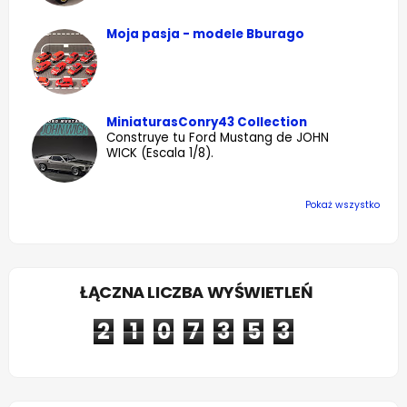
Moja pasja - modele Bburago
MiniaturasConry43 Collection
Construye tu Ford Mustang de JOHN
WICK (Escala 1/8).
Pokaż wszystko
ŁĄCZNA LICZBA WYŚWIETLEŃ
2
1
0
7
3
5
3