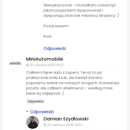
Niewykluczone - musiałbym zobaczyć
jakimi pojazdami dysponowali i
dysponują obecnie mławscy strażnicy :)
Pozdrawiam!
Piotr
Odpowiedz
MiniAutomobile
21 czerwca 2020 16:27
Całkiem fajne auto z Espero. Teraz to już
praktycznie biały kruk, ale kiedyś bardzo
popularny widok na naszych drogach. Konwersja
prosta, ale całkiem efektowna – według mnie
takie są najlepsze ;)
Odpowiedz
Odpowiedzi
Damian Szydłowski
22 czerwca 2020 19:02