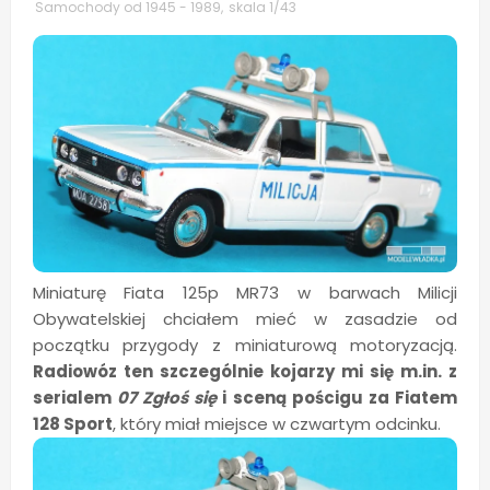
Samochody od 1945 - 1989
,
skala 1/43
Miniaturę Fiata 125p MR73 w barwach Milicji
Obywatelskiej chciałem mieć w zasadzie od
początku przygody z miniaturową motoryzacją.
Radiowóz ten szczególnie kojarzy mi się m.in. z
serialem
07 Zgłoś się
i sceną pościgu za Fiatem
128 Sport
, który miał miejsce w czwartym odcinku.