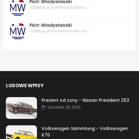
Piotr Władysławski
"dziękuję za komentarz! także u..."
Piotr Władysławski
"dziękuję za komentarz! kierunk..."
LOSOWE WPISY
Prezent od żony - Nissan President 252
Grudzień 28, 2025
Volkswagen Sammlung - Volkswagen
K70