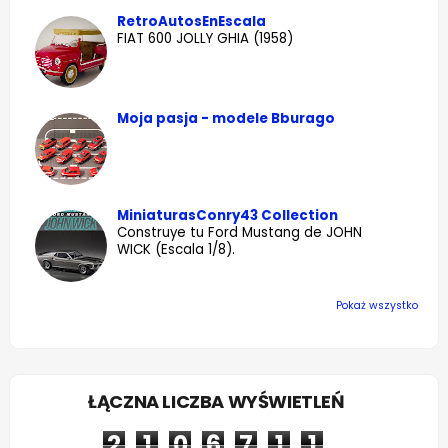
RetroAutosEnEscala
FIAT 600 JOLLY GHIA (1958)
Moja pasja - modele Bburago
MiniaturasConry43 Collection
Construye tu Ford Mustang de JOHN
WICK (Escala 1/8).
Pokaż wszystko
ŁĄCZNA LICZBA WYŚWIETLEŃ
2
1
0
6
7
1
1