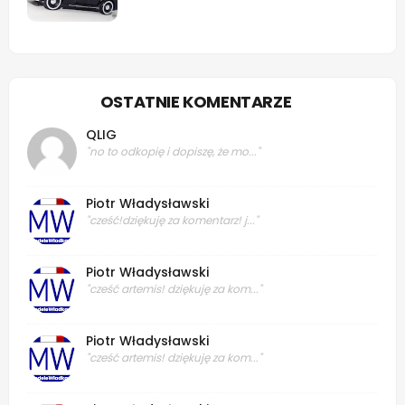
OSTATNIE KOMENTARZE
QLIG
"no to odkopię i dopiszę, że mo..."
Piotr Władysławski
"cześć!dziękuję za komentarz! j..."
Piotr Władysławski
"cześć artemis! dziękuję za kom..."
Piotr Władysławski
"cześć artemis! dziękuję za kom..."