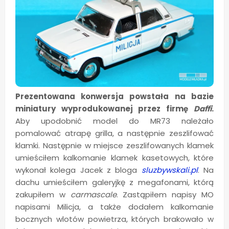
Prezentowana konwersja powstała na bazie
miniatury wyprodukowanej przez firmę
Daffi
.
Aby upodobnić model do MR73 należało
pomalować atrapę grilla, a następnie zeszlifować
klamki. Następnie w miejsce zeszlifowanych klamek
umieściłem kalkomanie klamek kasetowych, które
wykonał kolega Jacek z bloga
sluzbywskali.pl
. Na
dachu umieściłem galeryjkę z megafonami, którą
zakupiłem w
carmascale
. Zastąpiłem napisy MO
napisami Milicja, a także dodałem kalkomanie
bocznych wlotów powietrza, których brakowało w