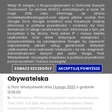
Witaj! W związku z Rozporządzeniem o Ochronie Danych
Osobowych (w skrócie RODO), wchodzącym w życie 25
maja 2018 roku informuję, że strona
modelewladka.blogspot.com używa plików cookie firm
M
Google (m.in. Google Analytics) oraz Facebook (więcej
o
informacji w polityce prywatności i cookies), by móc
świadczyć Ci usługi i analizować ruch. Informacje o tym, jak
d
korzystasz z tej strony, Twój adres IP i nazwa klienta
użytkownika oraz dane dotyczące wydajności i
e
bezpieczeństwa są udostępniane Google, by zapewnić
l
odpowiednią jakość usług, generować statystyki
użytkowania oraz wykrywać nadużycia i na nie reagować.
e
Administratorem danych jest autor bloga, Piotr
Władysławski. Szczegóły znajdziesz w polityce prywatności
W
pod przyciskiem 'Zobacz szczegóły'.
ł
Polski Fiat 125p MR73 - Milicja
ZOBACZ SZCZEGÓŁY
AKCEPTUJĘ POWYŻSZE
a
Obywatelska
d
k
Piotr Władysławski
dnia
1 lutego 2023
o godzinie
a
13:36:00
#Radiowozy
,
#Radiowozy polskich służb mundurowych
,
125p
,
Daffi
,
Fiat 125p
,
Milicja
,
Milicja Obywatelska
,
Polska
motoryzacja
,
Polski Fiat
,
radiowozy Milicji Obywatelskiej
,