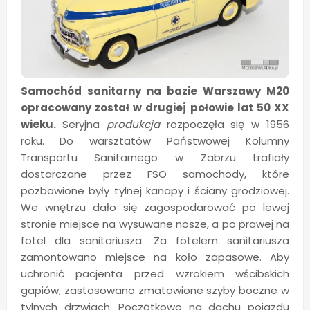
Samochód sanitarny na bazie Warszawy M20
opracowany został w drugiej połowie lat 50 XX
wieku.
Seryjna
produkcja
rozpoczęła się w 1956
roku.
Do warsztatów Państwowej Kolumny
Transportu Sanitarnego w Zabrzu trafiały
dostarczane przez FSO samochody, które
pozbawione były tylnej kanapy i ściany grodziowej.
We wnętrzu dało się zagospodarować po lewej
stronie miejsce na wysuwane nosze, a po prawej na
fotel dla sanitariusza. Za fotelem sanitariusza
zamontowano miejsce na koło zapasowe. Aby
uchronić pacjenta przed wzrokiem wścibskich
gapiów, zastosowano zmatowione szyby boczne w
tylnych drzwiach. Początkowo na dachu pojazdu