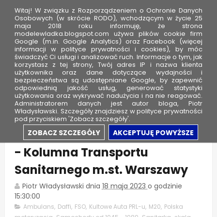
Witaj! W związku z Rozporządzeniem o Ochronie Danych
Osobowych (w skrócie RODO), wchodzącym w życie 25
maja 2018 roku informuję, że strona
modelewladka.blogspot.com używa plików cookie firm
M
Google (m.in. Google Analytics) oraz Facebook (więcej
o
informacji w polityce prywatności i cookies), by móc
świadczyć Ci usługi i analizować ruch. Informacje o tym, jak
d
korzystasz z tej strony, Twój adres IP i nazwa klienta
użytkownika oraz dane dotyczące wydajności i
e
bezpieczeństwa są udostępniane Google, by zapewnić
l
odpowiednią jakość usług, generować statystyki
użytkowania oraz wykrywać nadużycia i na nie reagować.
e
Administratorem danych jest autor bloga, Piotr
Władysławski. Szczegóły znajdziesz w polityce prywatności
W
pod przyciskiem 'Zobacz szczegóły'.
ł
FSO Warszawa 201-S Sanitarka
ZOBACZ SZCZEGÓŁY
AKCEPTUJĘ POWYŻSZE
a
- Kolumna Transportu
d
k
Sanitarnego m.st. Warszawy
a
Piotr Władysławski
dnia
18 maja 2023
o godzinie
15:30:00
Ambulans
,
Daffi
,
FSO
,
Kultowe Auta PRL-u
,
M20
,
Polska