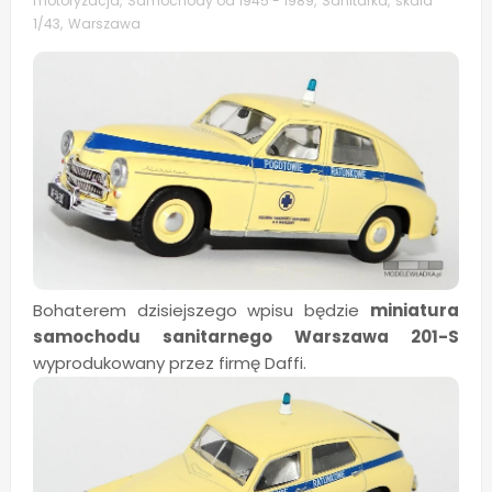
motoryzacja
,
Samochody od 1945 - 1989
,
Sanitarka
,
skala
1/43
,
Warszawa
Bohaterem dzisiejszego wpisu będzie
miniatura
samochodu sanitarnego Warszawa 201-S
wyprodukowany przez firmę Daffi.