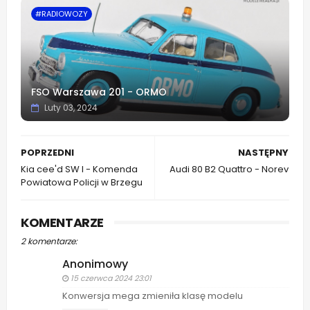
#RADIOWOZY
FSO Warszawa 201 - ORMO
Luty 03, 2024
POPRZEDNI
NASTĘPNY
Kia cee'd SW I - Komenda
Audi 80 B2 Quattro - Norev
Powiatowa Policji w Brzegu
KOMENTARZE
2 komentarze:
Anonimowy
15 czerwca 2024 23:01
Konwersja mega zmieniła klasę modelu