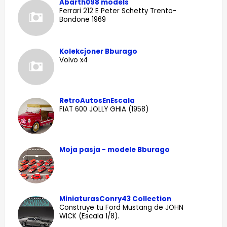
Abarth098 models
Ferrari 212 E Peter Schetty Trento-
Bondone 1969
Kolekcjoner Bburago
Volvo x4
RetroAutosEnEscala
FIAT 600 JOLLY GHIA (1958)
Moja pasja - modele Bburago
MiniaturasConry43 Collection
Construye tu Ford Mustang de JOHN
WICK (Escala 1/8).