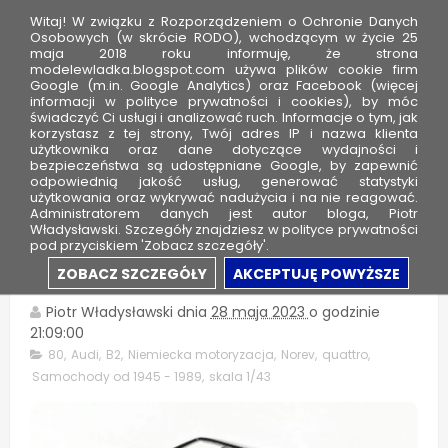
Witaj! W związku z Rozporządzeniem o Ochronie Danych
Osobowych (w skrócie RODO), wchodzącym w życie 25
maja 2018 roku informuję, że strona
modelewladka.blogspot.com używa plików cookie firm
M
Google (m.in. Google Analytics) oraz Facebook (więcej
o
informacji w polityce prywatności i cookies), by móc
świadczyć Ci usługi i analizować ruch. Informacje o tym, jak
d
korzystasz z tej strony, Twój adres IP i nazwa klienta
użytkownika oraz dane dotyczące wydajności i
e
bezpieczeństwa są udostępniane Google, by zapewnić
l
odpowiednią jakość usług, generować statystyki
użytkowania oraz wykrywać nadużycia i na nie reagować.
e
Administratorem danych jest autor bloga, Piotr
Władysławski. Szczegóły znajdziesz w polityce prywatności
W
pod przyciskiem 'Zobacz szczegóły'.
ł
Audi 80 B2 Quattro - Norev
ZOBACZ SZCZEGÓŁY
AKCEPTUJĘ POWYŻSZE
a
d
Piotr Władysławski
dnia
28 maja 2023
o godzinie
21:09:00
k
80
,
Audi
,
B2
,
Niemiecka motoryzacja
,
Norev
,
quattro
,
a
Samochody od 1945 - 1989
,
skala 1/43