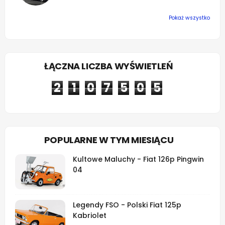
Pokaż wszystko
ŁĄCZNA LICZBA WYŚWIETLEŃ
2
1
0
7
5
0
5
POPULARNE W TYM MIESIĄCU
Kultowe Maluchy - Fiat 126p Pingwin
04
Legendy FSO - Polski Fiat 125p
Kabriolet