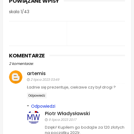
POWIĄZANE WPISY
app
skala 1/43
KOMENTARZE
2 komentarze:
artemis
2 lipca 2023 03:49
Ładnie się prezentuje, ciekawe czy był drogi ?
Odpowiedz
Odpowiedzi
Piotr Władysławski
9 lipca 2023 20:17
Dzięki! Kupiłem go bodajże za 120 złotych
na początku 2021r.