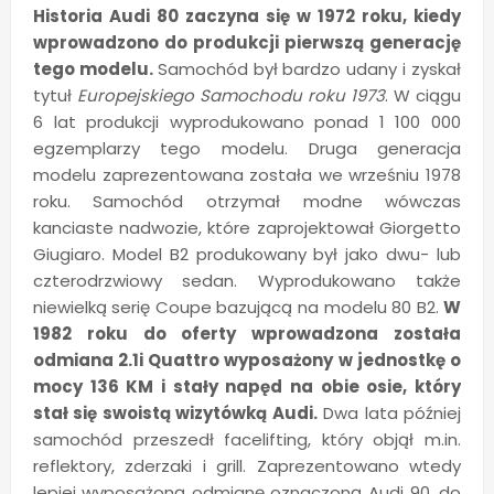
Historia Audi 80 zaczyna się w 1972 roku, kiedy
wprowadzono do produkcji pierwszą generację
tego modelu.
Samochód był bardzo udany i zyskał
tytuł
Europejskiego Samochodu roku 1973
. W ciągu
6 lat produkcji wyprodukowano ponad 1 100 000
egzemplarzy tego modelu. Druga generacja
modelu zaprezentowana została we wrześniu 1978
roku. Samochód otrzymał modne wówczas
kanciaste nadwozie, które zaprojektował Giorgetto
Giugiaro. Model B2 produkowany był jako dwu- lub
czterodrzwiowy sedan. Wyprodukowano także
niewielką serię Coupe bazującą na modelu 80 B2.
W
1982 roku do oferty wprowadzona została
odmiana 2.1i Quattro wyposażony w jednostkę o
mocy 136 KM i stały napęd na obie osie, który
stał się swoistą wizytówką Audi.
Dwa lata później
samochód przeszedł facelifting, który objął m.in.
reflektory, zderzaki i grill. Zaprezentowano wtedy
lepiej wyposażoną odmianę oznaczoną Audi 90, do