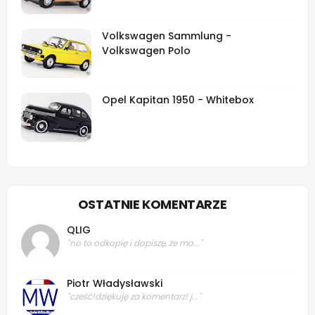
Volkswagen Sammlung -
Volkswagen Polo
Opel Kapitan 1950 - Whitebox
OSTATNIE KOMENTARZE
QLIG
"no to odkopię i dopiszę, że mo..."
Piotr Władysławski
"cześć!dziękuję za komentarz! j..."