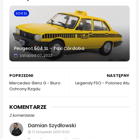
app
504 SL
Peugeot 504 SL - Taxi Córdoba
Listopad 07, 2023
POPRZEDNI
NASTĘPNY
Mercedes-Benz G - Biuro
Legendy FSO - Polonez Atu
Ochrony Rządu
KOMENTARZE
2 komentarze:
Damian Szydłowski
12 listopada 2023 15:02