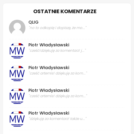
OSTATNIE KOMENTARZE
QLIG
"no to odkopię i dopiszę, że mo..."
Piotr Władysławski
"cześć!dziękuję za komentarz! j..."
Piotr Władysławski
"cześć artemis! dziękuję za kom..."
Piotr Władysławski
"cześć artemis! dziękuję za kom..."
Piotr Władysławski
"dziękuję za komentarz! także u..."