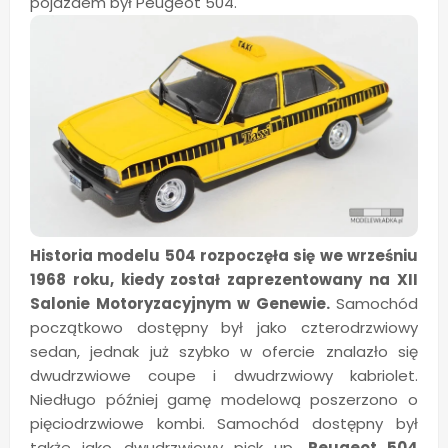
pojazdem był Peugeot 504.
Historia modelu 504 rozpoczęła się we wrześniu
1968 roku, kiedy został zaprezentowany na XII
Salonie Motoryzacyjnym w Genewie.
Samochód
początkowo dostępny był jako czterodrzwiowy
sedan, jednak już szybko w ofercie znalazło się
dwudrzwiowe coupe i dwudrzwiowy kabriolet.
Niedługo później gamę modelową poszerzono o
pięciodrzwiowe kombi. Samochód dostępny był
także jako dwudrzwiowy pick up.
Peugeot 504