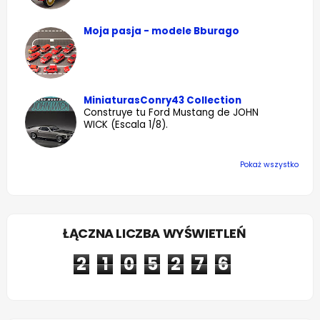
Moja pasja - modele Bburago
MiniaturasConry43 Collection
Construye tu Ford Mustang de JOHN
WICK (Escala 1/8).
Pokaż wszystko
ŁĄCZNA LICZBA WYŚWIETLEŃ
2
1
0
5
2
7
6