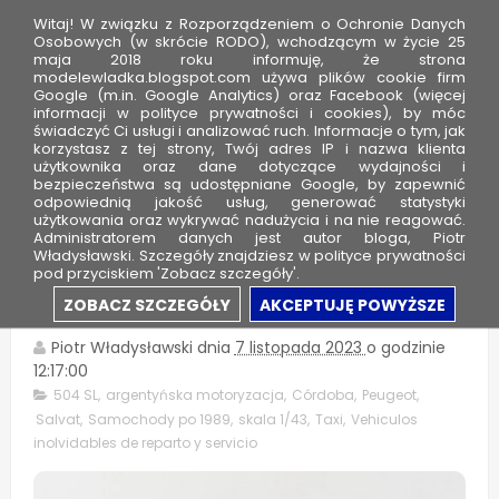
Witaj! W związku z Rozporządzeniem o Ochronie Danych
Osobowych (w skrócie RODO), wchodzącym w życie 25
maja 2018 roku informuję, że strona
modelewladka.blogspot.com używa plików cookie firm
M
Google (m.in. Google Analytics) oraz Facebook (więcej
o
informacji w polityce prywatności i cookies), by móc
świadczyć Ci usługi i analizować ruch. Informacje o tym, jak
d
korzystasz z tej strony, Twój adres IP i nazwa klienta
użytkownika oraz dane dotyczące wydajności i
e
bezpieczeństwa są udostępniane Google, by zapewnić
l
odpowiednią jakość usług, generować statystyki
użytkowania oraz wykrywać nadużycia i na nie reagować.
e
Administratorem danych jest autor bloga, Piotr
Władysławski. Szczegóły znajdziesz w polityce prywatności
W
pod przyciskiem 'Zobacz szczegóły'.
ł
Peugeot 504 SL - Taxi Córdoba
ZOBACZ SZCZEGÓŁY
AKCEPTUJĘ POWYŻSZE
a
d
Piotr Władysławski
dnia
7 listopada 2023
o godzinie
12:17:00
k
504 SL
,
argentyńska motoryzacja
,
Córdoba
,
Peugeot
,
a
Salvat
,
Samochody po 1989
,
skala 1/43
,
Taxi
,
Vehiculos
inolvidables de reparto y servicio