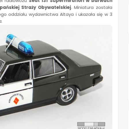
el radiowozu
Seat 131 Supermirafiori w barwach
ańskiej Straży Obywatelskiej
. Miniatura została
go oddziału wydawnictwa Altaya i ukazała się w 3
.