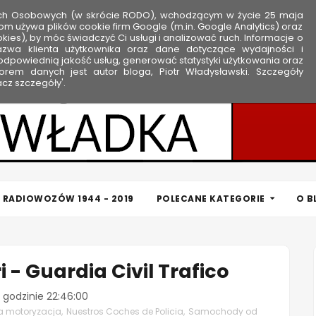
ych Osobowych (w skrócie RODO), wchodzącym w życie 25 maja
om używa plików cookie firm Google (m.in. Google Analytics) oraz
kies), by móc świadczyć Ci usługi i analizować ruch. Informacje o
nazwa klienta użytkownika oraz dane dotyczące wydajności i
dpowiednią jakość usług, generować statystyki użytkowania oraz
rem danych jest autor bloga, Piotr Władysławski. Szczegóły
cz szczegóły'.
 RADIOWOZÓW 1944 - 2019
POLECANE KATEGORIE
O B
i - Guardia Civil Trafico
 godzinie
22:46:00
a motoryzacja
,
Nuestros Coches de Policia
,
Samochody od