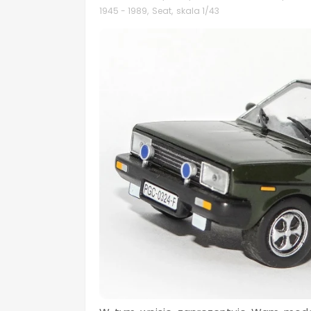
1945 - 1989
,
Seat
,
skala 1/43