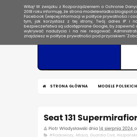
Witaj! W związku z Rozporządzeniem o Ochronie Dan
HOME
2018 roku informuję, że strona modelewladka.blogspot.c
Facebook (więcej informacji w polityce prywatności i coo
tym, jak korzystasz z tej strony, Twój adres IP i 
M
bezpieczeństwa są udostępniane Google, by zapewnić o
wykrywać nadużycia i na nie reagować. Administrato
o
znajdziesz w polityce prywatności pod przyciskiem 'Zoba
d
e
l
e
W
ł
STRONA GŁÓWNA
MODELE POLSKICH
a
d
k
a
Seat 131 Supermirafior
Piotr Władysławski
dnia
14 sierpnia 2024
o
#Radiowozy
,
Altaya
,
Guardia Civil
,
Hiszpańsk