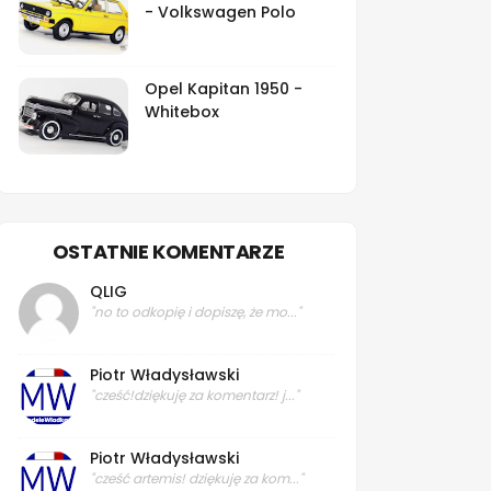
- Volkswagen Polo
Opel Kapitan 1950 -
Whitebox
OSTATNIE KOMENTARZE
QLIG
"no to odkopię i dopiszę, że mo..."
Piotr Władysławski
"cześć!dziękuję za komentarz! j..."
Piotr Władysławski
"cześć artemis! dziękuję za kom..."