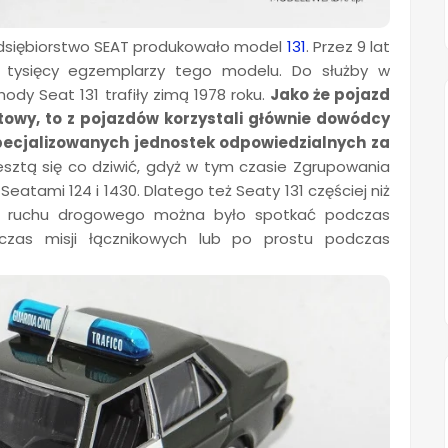
zedsiębiorstwo SEAT produkowało model
131
. Przez 9 lat
2 tysięcy egzemplarzy tego modelu. Do służby w
ody Seat 131 trafiły zimą 1978 roku.
Jako że pojazd
towy, to z pojazdów korzystali głównie dowódcy
cjalizowanych jednostek odpowiedzialnych za
esztą się co dziwić, gdyż w tym czasie Zgrupowania
tami 124 i 1430. Dlatego też Seaty 131 częściej niż
ą ruchu drogowego można było spotkać podczas
czas misji łącznikowych lub po prostu podczas