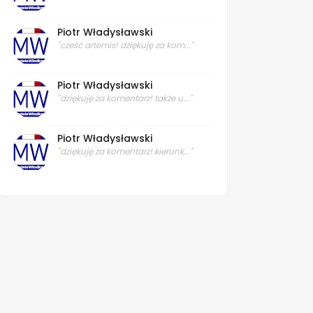
Piotr Władysławski
"cześć artemis! dziękuję za kom..."
Piotr Władysławski
"dziękuję za komentarz! także u..."
Piotr Władysławski
"dziękuję za komentarz! kierunk..."