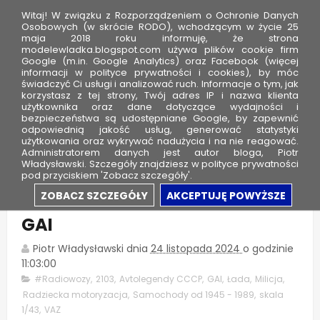
Witaj! W związku z Rozporządzeniem o Ochronie Danych
Osobowych (w skrócie RODO), wchodzącym w życie 25
maja 2018 roku informuję, że strona
modelewladka.blogspot.com używa plików cookie firm
M
Google (m.in. Google Analytics) oraz Facebook (więcej
o
informacji w polityce prywatności i cookies), by móc
świadczyć Ci usługi i analizować ruch. Informacje o tym, jak
d
korzystasz z tej strony, Twój adres IP i nazwa klienta
użytkownika oraz dane dotyczące wydajności i
e
bezpieczeństwa są udostępniane Google, by zapewnić
l
odpowiednią jakość usług, generować statystyki
użytkowania oraz wykrywać nadużycia i na nie reagować.
e
Administratorem danych jest autor bloga, Piotr
Władysławski. Szczegóły znajdziesz w polityce prywatności
W
pod przyciskiem 'Zobacz szczegóły'.
ł
Łada 1500 (VAZ 2103) - Milicja
ZOBACZ SZCZEGÓŁY
AKCEPTUJĘ POWYŻSZE
a
GAI
d
k
Piotr Władysławski
dnia
24 listopada 2024
o godzinie
a
11:03:00
#Radiowozy
,
2103
,
Avtolegendy CCCP
,
GAI
,
Łada
,
Milicja
,
Radziecka motoryzacja
,
Samochody od 1945 - 1989
,
skala
1/43
,
VAZ