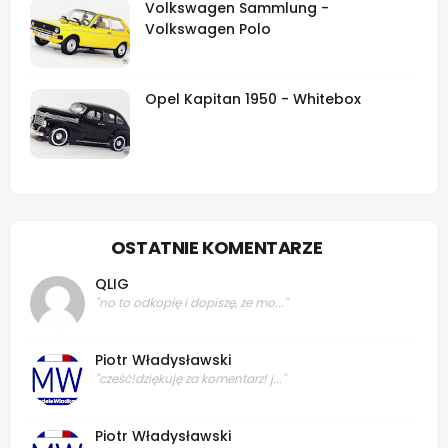
Volkswagen Sammlung -
Volkswagen Polo
Opel Kapitan 1950 - Whitebox
OSTATNIE KOMENTARZE
QLIG
"no to odkopię i dopiszę, że mo..."
Piotr Władysławski
"cześć!dziękuję za komentarz! j..."
Piotr Władysławski