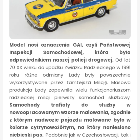
Model nosi oznaczenia GAI, czyli Państwowej
Inspekcji Samochodowej, która była
odpowiednikiem naszej policji drogowej.
Od lat
70 XX wieku do upadku Związku Radzieckiego w 1991
roku różne odmiany Łady były powszechnie
wykorzystywane przez tamtejszą Milicję. Masowa
produkcja Łady zapewniła wielu funkcjonariuszom
radzieckiej milicji pierwszy samochód służbowy.
Samochody trafiały do służby w
nowoopracowanym wzorze malowania, zgodnie
z którym nadwozie pojazdu malowane było w
kolorze cytrynowożółtym, na który naniesiono
niebieski pas.
Podobnie jak w Czechosłowacji, tak i