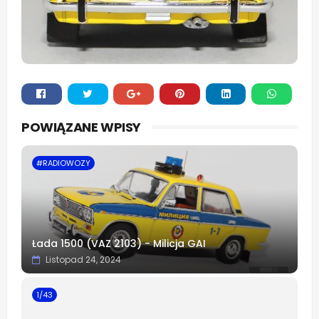
Whats
POWIĄZANE WPISY
app
#RADIOWOZY
Łada 1500 (VAZ 2103) - Milicja GAI
Listopad 24, 2024
1/43