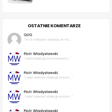
OSTATNIE KOMENTARZE
QLIG
"no to odkopię i dopiszę, że mo..."
Piotr Władysławski
"cześć!dziękuję za komentarz! j..."
Piotr Władysławski
"cześć artemis! dziękuję za kom..."
Piotr Władysławski
"cześć artemis! dziękuję za kom..."
Piotr Władysławski