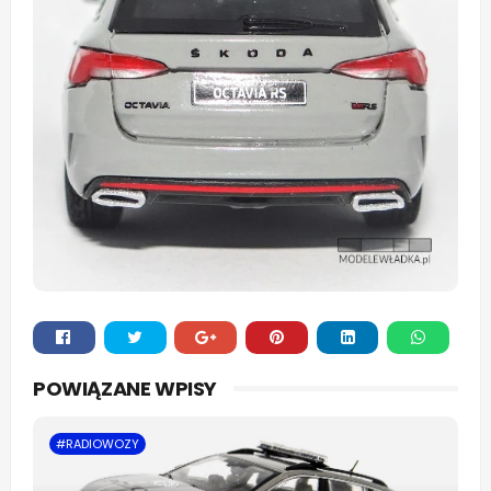
Whats
POWIĄZANE WPISY
app
#RADIOWOZY