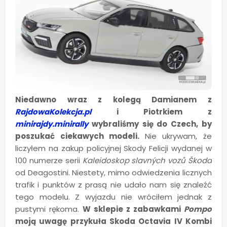
Niedawno wraz z kolegą Damianem z
RajdowaKolekcja.pl
i Piotrkiem z
minirajdy.minirally
wybraliśmy się do Czech, by
poszukać ciekawych modeli.
Nie ukrywam, że
liczyłem na zakup policyjnej Skody Felicji wydanej w
100 numerze serii
Kaleidoskop slavných vozů Škoda
od Deagostini. Niestety, mimo odwiedzenia licznych
trafik i punktów z prasą nie udało nam się znaleźć
tego modelu. Z wyjazdu nie wróciłem jednak z
pustymi rękoma.
W sklepie z zabawkami
Pompo
moją uwagę przykuła Skoda Octavia IV Kombi