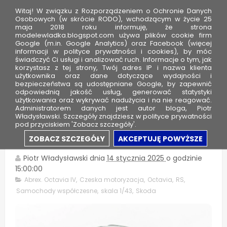
Witaj! W związku z Rozporządzeniem o Ochronie Danych
Osobowych (w skrócie RODO), wchodzącym w życie 25
maja 2018 roku informuję, że strona
modelewladka.blogspot.com używa plików cookie firm
M
Google (m.in. Google Analytics) oraz Facebook (więcej
o
informacji w polityce prywatności i cookies), by móc
świadczyć Ci usługi i analizować ruch. Informacje o tym, jak
d
korzystasz z tej strony, Twój adres IP i nazwa klienta
użytkownika oraz dane dotyczące wydajności i
e
bezpieczeństwa są udostępniane Google, by zapewnić
l
odpowiednią jakość usług, generować statystyki
użytkowania oraz wykrywać nadużycia i na nie reagować.
e
Administratorem danych jest autor bloga, Piotr
Władysławski. Szczegóły znajdziesz w polityce prywatności
W
pod przyciskiem 'Zobacz szczegóły'.
ł
Skoda Octavia IV Kombi RS
ZOBACZ SZCZEGÓŁY
AKCEPTUJĘ POWYŻSZE
a
d
Piotr Władysławski
dnia
14 stycznia 2025
o godzinie
15:00:00
k
Abrex. Octavia IV
,
Czeska motoryzacja
,
Octavia
,
RS
,
a
Samochody współczesne
,
skala 1/43
,
Skoda