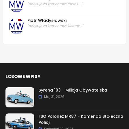
"dziękuję za komentarz! także u..."
Piotr Władysławski
"dziękuję za komentarz! kierunk..."
LOSOWE WPISY
Syrena 103 - Milicja Obywatelska
Maj 31, 2026
FSO Polonez MR87 - Komenda Stołeczna
Policji
Kwiecień 19, 2026