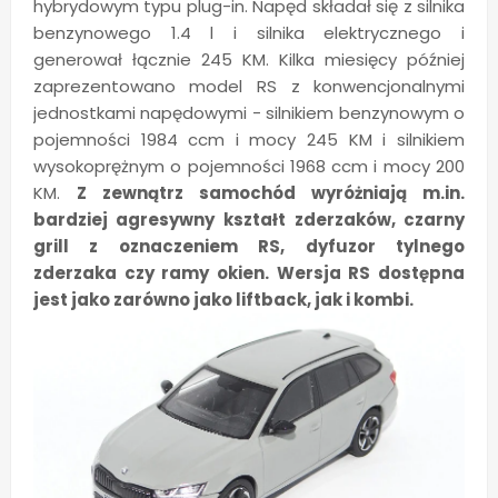
hybrydowym typu plug-in. Napęd składał się z silnika
benzynowego 1.4 l i silnika elektrycznego i
generował łącznie 245 KM. Kilka miesięcy później
zaprezentowano model RS z konwencjonalnymi
jednostkami napędowymi - silnikiem benzynowym o
pojemności 1984 ccm i mocy 245 KM i silnikiem
wysokoprężnym o pojemności 1968 ccm i mocy 200
KM.
Z zewnątrz samochód wyróżniają m.in.
bardziej agresywny kształt zderzaków, czarny
grill z oznaczeniem RS, dyfuzor tylnego
zderzaka czy ramy okien. Wersja RS dostępna
jest jako zarówno jako liftback, jak i kombi.