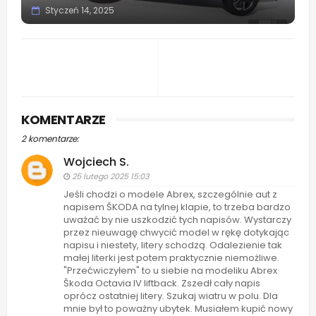
Styczeń 14, 2025
KOMENTARZE
2 komentarze:
Wojciech S.
25 lutego 2025 15:03
Jeśli chodzi o modele Abrex, szczególnie aut z
napisem ŠKODA na tylnej klapie, to trzeba bardzo
uważać by nie uszkodzić tych napisów. Wystarczy
przez nieuwagę chwycić model w rękę dotykając
napisu i niestety, litery schodzą. Odalezienie tak
małej literki jest potem praktycznie niemożliwe.
"Przećwiczyłem" to u siebie na modeliku Abrex
Škoda Octavia IV liftback. Zszedł cały napis
oprócz ostatniej litery. Szukaj wiatru w polu. Dla
mnie był to poważny ubytek. Musiałem kupić nowy