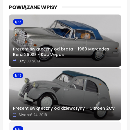
Whats
POWIĄZANE WPISY
app
1/43
Prezent świąteczny od brata - 1969 Mercedes-
Benz 280SE - Kac Vegas
Luty 03, 2018
1/43
Prezent świąteczny od dziewczyny - Citroen 2CV
Styczeń 24, 2018
1/43