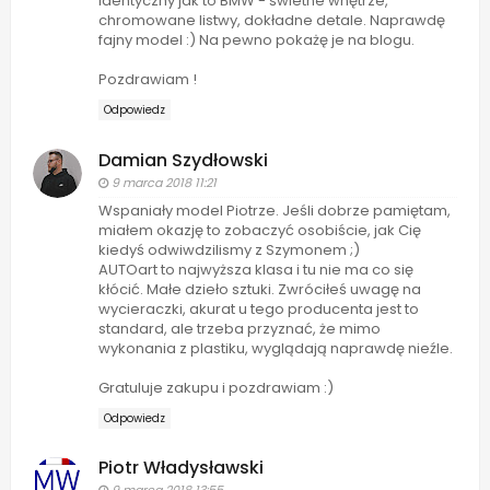
identyczny jak to BMW - świetne wnętrze,
chromowane listwy, dokładne detale. Naprawdę
fajny model :) Na pewno pokażę je na blogu.
Pozdrawiam !
Odpowiedz
Damian Szydłowski
9 marca 2018 11:21
Wspaniały model Piotrze. Jeśli dobrze pamiętam,
miałem okazję to zobaczyć osobiście, jak Cię
kiedyś odwiwdzilismy z Szymonem ;)
AUTOart to najwyższa klasa i tu nie ma co się
kłócić. Małe dzieło sztuki. Zwróciłeś uwagę na
wycieraczki, akurat u tego producenta jest to
standard, ale trzeba przyznać, że mimo
wykonania z plastiku, wyglądają naprawdę nieźle.
Gratuluje zakupu i pozdrawiam :)
Odpowiedz
Piotr Władysławski