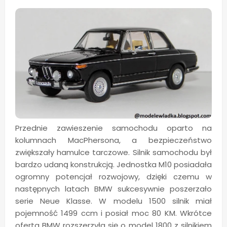
Przednie zawieszenie samochodu oparto na
kolumnach MacPhersona, a bezpieczeństwo
zwiększały hamulce tarczowe. Silnik samochodu był
bardzo udaną konstrukcją. Jednostka M10 posiadała
ogromny potencjał rozwojowy, dzięki czemu w
następnych latach BMW sukcesywnie poszerzało
serie Neue Klasse. W modelu 1500 silnik miał
pojemność 1499 ccm i posiał moc 80 KM. Wkrótce
oferta BMW rozszerzyła się o model 1800 z silnikiem