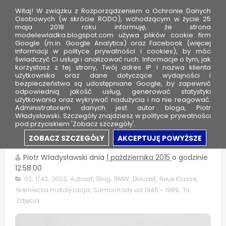
Witaj! W związku z Rozporządzeniem o Ochronie Danych
Osobowych (w skrócie RODO), wchodzącym w życie 25
maja 2018 roku informuję, że strona
modelewladka.blogspot.com używa plików cookie firm
M
Google (m.in. Google Analytics) oraz Facebook (więcej
o
informacji w polityce prywatności i cookies), by móc
świadczyć Ci usługi i analizować ruch. Informacje o tym, jak
d
korzystasz z tej strony, Twój adres IP i nazwa klienta
użytkownika oraz dane dotyczące wydajności i
e
bezpieczeństwa są udostępniane Google, by zapewnić
l
odpowiednią jakość usług, generować statystyki
użytkowania oraz wykrywać nadużycia i na nie reagować.
e
Administratorem danych jest autor bloga, Piotr
Władysławski. Szczegóły znajdziesz w polityce prywatności
W
pod przyciskiem 'Zobacz szczegóły'.
ł
BMW 2002 Tii - AutoArt
ZOBACZ SZCZEGÓŁY
AKCEPTUJĘ POWYŻSZE
a
d
Piotr Władysławski
dnia
1 października 2015
o godzinie
12:58:00
k
02
,
1/43
,
2002
,
Autoart
,
Blog
,
BMW
,
Diecast
,
Neue Klasse
,
a
Niemiecka motoryzacja
,
Samochody od 1945 - 1989
,
Tii
,
Zdjęcia