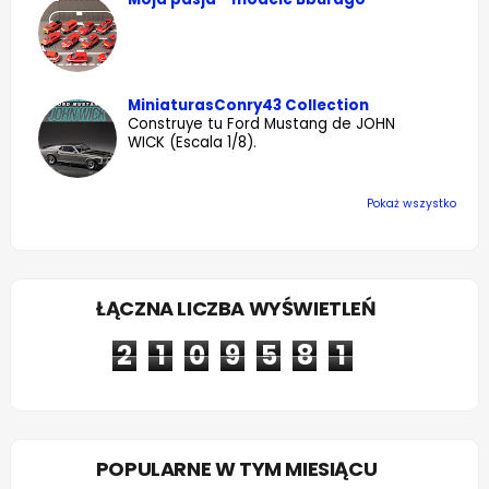
MiniaturasConry43 Collection
Construye tu Ford Mustang de JOHN
WICK (Escala 1/8).
Pokaż wszystko
ŁĄCZNA LICZBA WYŚWIETLEŃ
2
1
0
9
5
8
1
POPULARNE W TYM MIESIĄCU