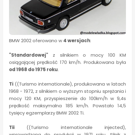
BMW 2002 oferowano w
4 wersjach
:
"Standardowej"
z silnikiem o mocy 100 KM
osiągającej prędkość 170 km/h. Produkowana była
od 1968 do 1975 roku
.
Ti
((Turismo internationale), produkowana w latach
1968 - 1972, z silnikiem o wyższym stopniu sprężania i
mocy 120 KM, przyspieszenie do 100km/h w 9,4s
prędkość maksymalna 185 km/h. Powstało 14,5
tysięcy egzemplarzy BMW 2002 Ti.
Tii
((Turismo internationale injected),
wprowadzona do produkcji w 1971 roku. Silnik z