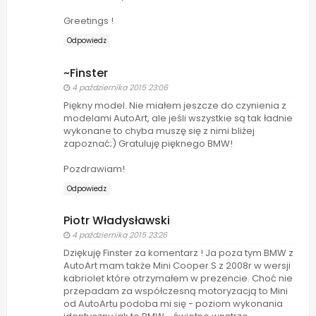
Greetings !
Odpowiedz
~Finster
4 października 2015 23:06
Piękny model. Nie miałem jeszcze do czynienia z
modelami AutoArt, ale jeśli wszystkie są tak ładnie
wykonane to chyba muszę się z nimi bliżej
zapoznać;) Gratuluję pięknego BMW!
Pozdrawiam!
Odpowiedz
Piotr Władysławski
4 października 2015 23:26
Dziękuję Finster za komentarz ! Ja poza tym BMW z
AutoArt mam także Mini Cooper S z 2008r w wersji
kabriolet które otrzymałem w prezencie. Choć nie
przepadam za współczesną motoryzacją to Mini
od AutoArtu podoba mi się - poziom wykonania