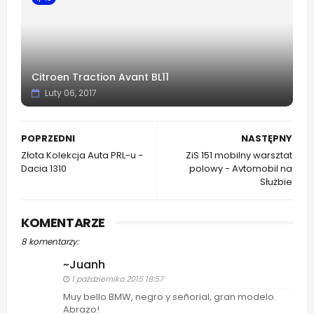
Citroen Traction Avant BL11
Luty 06, 2017
POPRZEDNI
NASTĘPNY
Złota Kolekcja Auta PRL-u -
ZiS 151 mobilny warsztat
Dacia 1310
polowy - Avtomobil na
Służbie
KOMENTARZE
8 komentarzy:
~Juanh
1 października 2015 18:57
Muy bello BMW, negro y señorial, gran modelo.
Abrazo!