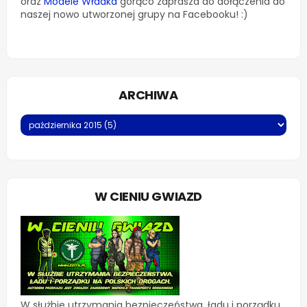
oraz
Modele Władka
gorąco zaprasza do dołączenia do
naszej nowo utworzonej grupy na Facebooku! :)
ARCHIWA
W CIENIU GWIAZD
W służbie utrzymania bezpieczeństwa, ładu i porządku