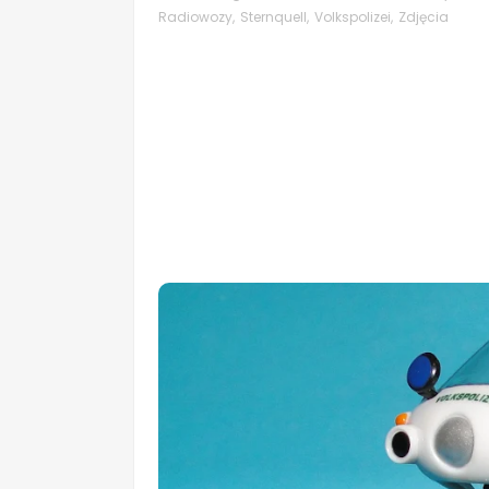
Radiowozy
,
Sternquell
,
Volkspolizei
,
Zdjęcia