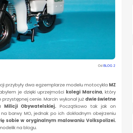
Od
BLOG 2
kcji przybyły dwa egzemplarze modelu motocykla
MZ
byłem je dzięki uprzejmości
kolegi Marcina
, który
 przystępnej cenie. Marcin wykonał już
dwie świetne
ilicji Obywatelskiej.
Początkowo tak jak on
a barwy MO, jednak po ich dokładnym obejrzeniu
ę sobie w oryginalnym malowaniu Volkspolizei.
odelik na blogu.