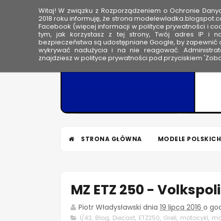
Witaj! W związku z Rozporządzeniem o Ochronie Dan
HOME
2018 roku informuję, że strona modelewladka.blogspot.c
Facebook (więcej informacji w polityce prywatności i coo
tym, jak korzystasz z tej strony, Twój adres IP i 
M
bezpieczeństwa są udostępniane Google, by zapewnić o
wykrywać nadużycia i na nie reagować. Administrato
o
znajdziesz w polityce prywatności pod przyciskiem 'Zoba
d
e
l
e
W
ł
STRONA GŁÓWNA
MODELE POLSKICH
a
d
k
a
MZ ETZ 250 - Volkspoli
Piotr Władysławski
dnia
19 lipca 2016
o go
1/43
,
Blog
,
Diecast
,
ETZ250
,
Grell
,
motocykl
,
mo