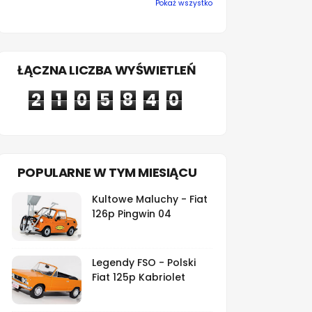
Pokaż wszystko
ŁĄCZNA LICZBA WYŚWIETLEŃ
2
1
0
5
8
4
0
POPULARNE W TYM MIESIĄCU
Kultowe Maluchy - Fiat
126p Pingwin 04
Legendy FSO - Polski
Fiat 125p Kabriolet