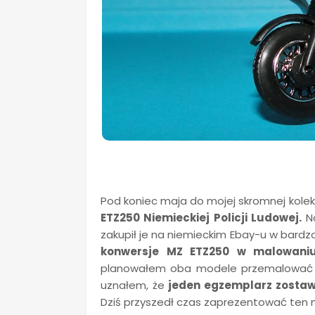
Pod koniec maja do mojej skromnej kole
ETZ250 Niemieckiej Policji Ludowej.
Na
zakupił je na niemieckim Ebay-u w bardzo
konwersje MZ ETZ250 w malowaniu M
planowałem oba modele przemalować n
uznałem, że
jeden egzemplarz zostawi
Dziś przyszedł czas zaprezentować ten m