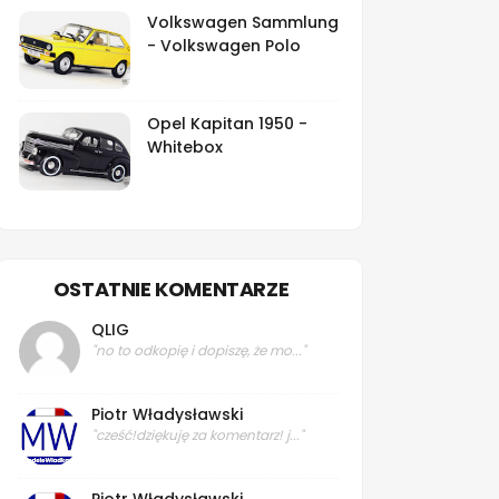
Volkswagen Sammlung
- Volkswagen Polo
Opel Kapitan 1950 -
Whitebox
OSTATNIE KOMENTARZE
QLIG
"no to odkopię i dopiszę, że mo..."
Piotr Władysławski
"cześć!dziękuję za komentarz! j..."