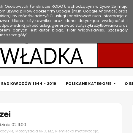
ych Osobowych (w skrócie RODO), wchodzącym w życie 25 maja
om używa plików cookie firm Google (m.in. Google Analytics) oraz
kies), by móc świadczyć Ci usługi i analizować ruch. Informacje o
nazwa klienta użytkownika oraz dane dotyczące wydajności i
dpowiednią jakość usług, generować statystyki użytkowania oraz
rem danych jest autor bloga, Piotr Władysławski. Szczegóły
cz szczegóły'.
 RADIOWOZÓW 1944 - 2019
POLECANE KATEGORIE
O B
zei
dzinie
02:11:00
tocykle
,
Motoryzacja NRD
,
MZ
,
Niemiecka motoryzacja
,