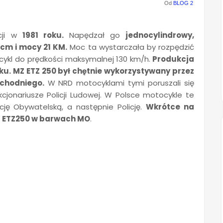
Od
BLOG 2
kcji w
1981 roku.
Napędzał go
jednocylindrowy,
cm i mocy 21 KM.
Moc ta wystarczała by rozpędzić
ykl do prędkości maksymalnej 130 km/h.
Produkcja
ku. MZ ETZ 250 był chętnie wykorzystywany przez
chodniego.
W NRD motocyklami tymi poruszali się
kcjonariusze Policji Ludowej. W Polsce motocykle te
cję Obywatelską, a następnie Policję.
Wkrótce na
Z ETZ250 w barwach MO
.