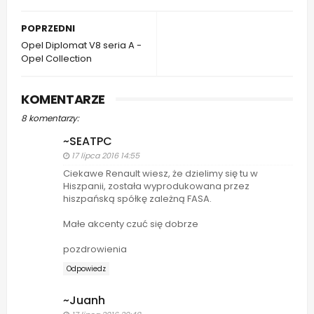
POPRZEDNI
Opel Diplomat V8 seria A -
Opel Collection
KOMENTARZE
8 komentarzy:
~SEATPC
17 lipca 2016 14:55
Ciekawe Renault wiesz, że dzielimy się tu w
Hiszpanii, została wyprodukowana przez
hiszpańską spółkę zależną FASA.
Małe akcenty czuć się dobrze
pozdrowienia
Odpowiedz
~Juanh