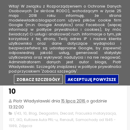
Witaj! W związku z Rozporządzeniem o Ochronie Danych
Osobowych (w skrócie RODO), wchodzącym w życie 25
maja 2018 roku informuję, że strona
modelewladka.blogspot.com używa plików cookie firm
M
Google (m.in. Google Analytics) oraz Facebook (więcej
o
informacji w polityce prywatności i cookies), by móc
świadczyć Ci usługi i analizować ruch. Informacje o tym, jak
d
korzystasz z tej strony, Twój adres IP i nazwa klienta
użytkownika oraz dane dotyczące wydajności i
e
bezpieczeństwa są udostępniane Google, by zapewnić
l
odpowiednią jakość usług, generować statystyki
użytkowania oraz wykrywać nadużycia i na nie reagować.
e
Administratorem danych jest autor bloga, Piotr
Władysławski. Szczegóły znajdziesz w polityce prywatności
W
pod przyciskiem 'Zobacz szczegóły'.
ł
Kultowe Auta PRL-u - Renault
ZOBACZ SZCZEGÓŁY
AKCEPTUJĘ POWYŻSZE
a
10
d
k
Piotr Władysławski
dnia
15 lipca 2016
o godzinie
a
13:32:00
1/43
,
10
,
Blog
,
Deagostini
,
Diecast
,
Fracuska motoryzacja
,
IST
,
IXO
,
Kultowe Auta PRL-u
,
Renault
,
Samochody od 1945 -
1989
,
Zdjęcia