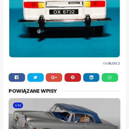
Od
BLOG 2
Whats
POWIĄZANE WPISY
app
1/43