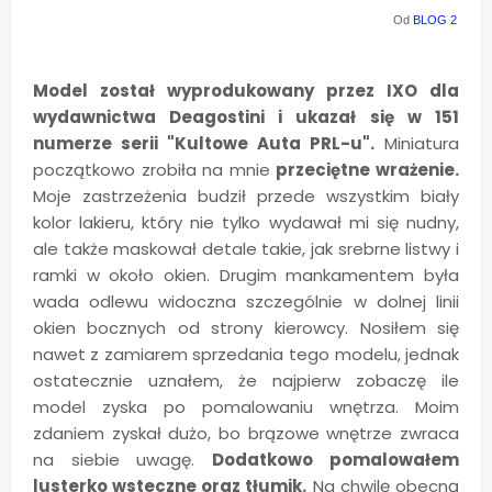
Od
BLOG 2
Model został wyprodukowany przez IXO dla
wydawnictwa Deagostini i ukazał się w 151
numerze serii "Kultowe Auta PRL-u".
Miniatura
początkowo zrobiła na mnie
przeciętne wrażenie.
Moje zastrzeżenia budził przede wszystkim biały
kolor lakieru, który nie tylko wydawał mi się nudny,
ale także maskował detale takie, jak srebrne listwy i
ramki w około okien. Drugim mankamentem była
wada odlewu widoczna szczególnie w dolnej linii
okien bocznych od strony kierowcy. Nosiłem się
nawet z zamiarem sprzedania tego modelu, jednak
ostatecznie uznałem, że najpierw zobaczę ile
model zyska po pomalowaniu wnętrza. Moim
zdaniem zyskał dużo, bo brązowe wnętrze zwraca
na siebie uwagę.
Dodatkowo pomalowałem
lusterko wsteczne oraz tłumik.
Na chwilę obecną