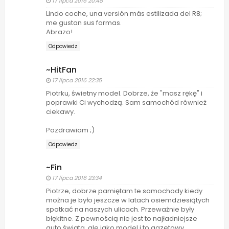
17 lipca 2016 20:48
Lindo coche, una versión más estilizada del R8;
me gustan sus formas.
Abrazo!
Odpowiedz
~HitFan
17 lipca 2016 22:35
Piotrku, świetny model. Dobrze, że "masz rękę" i
poprawki Ci wychodzą. Sam samochód również
ciekawy.
Pozdrawiam ;)
Odpowiedz
~Fin
17 lipca 2016 23:34
Piotrze, dobrze pamiętam te samochody kiedy
można je było jeszcze w latach osiemdziesiątych
spotkać na naszych ulicach. Przeważnie były
błękitne. Z pewnością nie jest to najładniejsze
auto świata, ale jako model i to gazetowy,