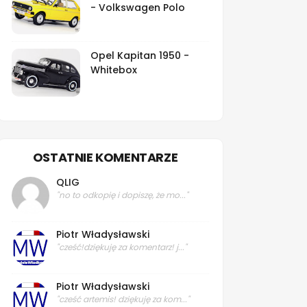
- Volkswagen Polo
Opel Kapitan 1950 -
Whitebox
OSTATNIE KOMENTARZE
QLIG
"no to odkopię i dopiszę, że mo..."
Piotr Władysławski
"cześć!dziękuję za komentarz! j..."
Piotr Władysławski
"cześć artemis! dziękuję za kom..."