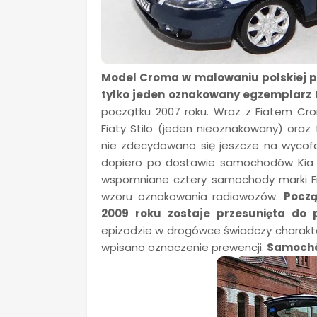
Model Croma w malowaniu polskiej po
tylko jeden oznakowany egzemplarz
t
początku 2007 roku. Wraz z Fiatem Cr
Fiaty Stilo (jeden nieoznakowany) ora
nie zdecydowano się jeszcze na wycofa
dopiero po dostawie samochodów Kia 
wspomniane cztery samochody marki Fiat
wzoru oznakowania radiowozów.
Począ
2009 roku zostaje przesunięta do 
epizodzie w drogówce świadczy charakte
wpisano oznaczenie prewencji.
Samochód