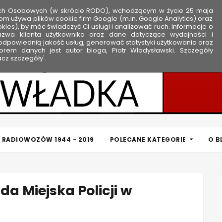
ych Osobowych (w skrócie RODO), wchodzącym w życie 25 maja
om używa plików cookie firm Google (m.in. Google Analytics) oraz
kies), by móc świadczyć Ci usługi i analizować ruch. Informacje o
nazwa klienta użytkownika oraz dane dotyczące wydajności i
dpowiednią jakość usług, generować statystyki użytkowania oraz
rem danych jest autor bloga, Piotr Władysławski. Szczegóły
cz szczegóły'.
 RADIOWOZÓW 1944 - 2019
POLECANE KATEGORIE
O B
da Miejska Policji w