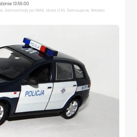
dzinie
13:55:00
ja
,
Samochody po 1989
,
skala 1/43
,
Świnoujście
,
Włoska