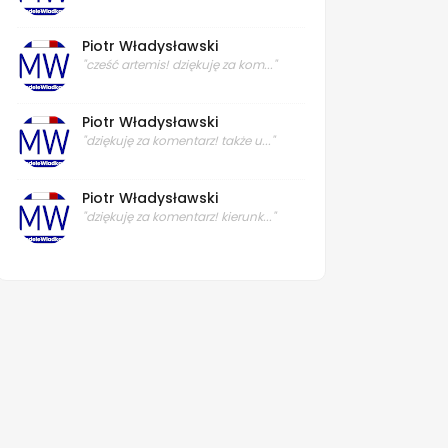
Piotr Władysławski
"cześć artemis! dziękuję za kom..."
Piotr Władysławski
"dziękuję za komentarz! także u..."
Piotr Władysławski
"dziękuję za komentarz! kierunk..."