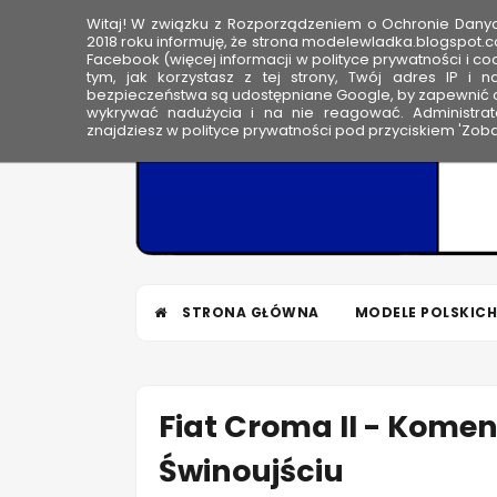
Witaj! W związku z Rozporządzeniem o Ochronie Dan
HOME
2018 roku informuję, że strona modelewladka.blogspot.c
Facebook (więcej informacji w polityce prywatności i coo
tym, jak korzystasz z tej strony, Twój adres IP i 
M
bezpieczeństwa są udostępniane Google, by zapewnić o
wykrywać nadużycia i na nie reagować. Administrato
o
znajdziesz w polityce prywatności pod przyciskiem 'Zoba
d
e
l
e
W
ł
STRONA GŁÓWNA
MODELE POLSKICH
a
d
k
a
Fiat Croma II - Komen
Świnoujściu