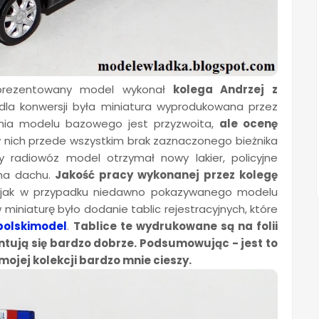
prezentowany model wykonał
kolega Andrzej z
 dla konwersji była miniatura wyprodukowana przez
nia modelu bazowego jest przyzwoita,
ale ocenę
 nich przede wszystkim brak zaznaczonego bieżnika
y radiowóz model otrzymał nowy lakier, policyjne
na dachu.
Jakość pracy wykonanej przez kolegę
 jak w przypadku niedawno pokazywanego modelu
w miniaturę było dodanie tablic rejestracyjnych, które
polskimodel
.
Tablice te wydrukowane są na folii
entują się bardzo dobrze. Podsumowując - jest to
ojej kolekcji bardzo mnie cieszy.