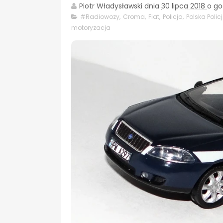
Piotr Władysławski
dnia
30 lipca 2018
o go
#Radiowozy
,
Croma
,
Fiat
,
Policja
,
Polska Polic
motoryzacja