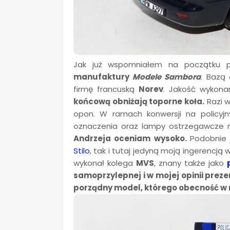
Jak już wspomniałem na początku 
manufaktury
Modele Sambora
. Bazą
firmę francuską
Norev
. Jakość wykona
końcową obniżają toporne koła.
Razi w
opon. W ramach konwersji na policyjn
oznaczenia oraz lampy ostrzegawcze 
Andrzeja oceniam wysoko.
Podobnie
Stilo
, tak i tutaj jedyną moją ingerencją 
wykonał kolega
MVS
, znany także jako
samoprzylepnej i w mojej opinii prez
porządny model, którego obecność w m