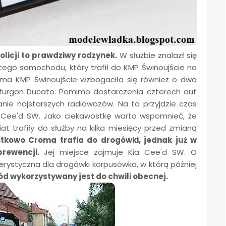
licji to prawdziwy rodzynek.
W służbie znalazł się
ego samochodu, który trafił do KMP Świnoujście na
oma KMP Świnoujście wzbogaciła się również o dwa
z furgon Ducato. Pomimo dostarczenia czterech aut
nie najstarszych radiowozów. Na to przyjdzie czas
Cee'd SW. Jako ciekawostkę warto wspomnieć, że
 trafiły do służby na kilka miesięcy przed zmianą
tkowo Croma trafia do drogówki, jednak już w
prewencji.
Jej miejsce zajmuje Kia Cee'd SW. O
rystyczna dla drogówki korpusówka, w którą później
 wykorzystywany jest do chwili obecnej.