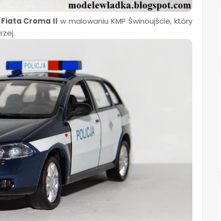
l
Fiata Croma II
w malowaniu KMP Świnoujście, który
zej.