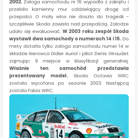
2002.
Załoga samochodu nr 16 wypadła z zakrętu i
przebiła kamienny mur oddzielający drogę od
przepaści. O mały włos nie doszło do tragedii -
szczęśliwie Skoda zawisła nad przepaścią. Załodze
udało się ewakuować.
W 2003 roku zespół Skoda
wystawił dwa samochody o numerach 14 i 15.
Do
mety dotarła tylko załoga samochodu numer 14 w
składzie kierowca Didier Auriol i piliot Denis Giraudet
zajmując 9 miejsce w klasyfikacji generalnej.
Właśnie ten samochód przedstawia
prezentowany model.
Skoda Octavia WRC
została wycofana po sezonie 2003. Następcą
została Fabia WRC.