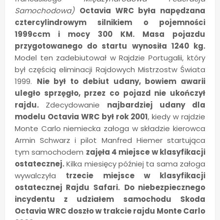
Samochodowa)
Octavia WRC była napędzana
cztercylindrowym silnikiem o pojemności
1999ccm i mocy 300 KM. Masa pojazdu
przygotowanego do startu wynosiła 1240 kg.
Model ten
zadebiutował w Rajdzie Portugalii, który
był częścią eliminacji Rajdowych Mistrzostw Świata
1999.
Nie był to debiut udany, bowiem awarii
uległo sprzęgło, przez co pojazd nie ukończył
rajdu.
Zdecydowanie
najbardziej udany dla
modelu Octavia WRC był rok 2001
, kiedy w rajdzie
Monte Carlo niemiecka załoga w składzie kierowca
Armin Schwarz i pilot Manfred Hiemer startująca
tym samochodem
zajęła 4 miejsce w klasyfikacji
ostatecznej.
Kilka miesięcy później ta sama załoga
wywalczyła
trzecie miejsce w klasyfikacji
ostatecznej Rajdu Safari.
Do niebezpiecznego
incydentu z udziałem samochodu Skoda
Octavia WRC doszło w trakcie rajdu Monte Carlo