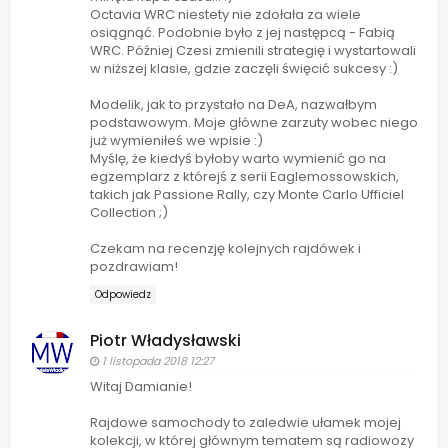
Octavia WRC niestety nie zdołała za wiele
osiągnąć. Podobnie było z jej następcą - Fabią
WRC. Później Czesi zmienili strategię i wystartowali
w niższej klasie, gdzie zaczęli święcić sukcesy :)
Modelik, jak to przystało na DeA, nazwałbym
podstawowym. Moje główne zarzuty wobec niego
już wymieniłeś we wpisie :)
Myślę, że kiedyś byłoby warto wymienić go na
egzemplarz z którejś z serii Eaglemossowskich,
takich jak Passione Rally, czy Monte Carlo Ufficiel
Collection ;)
Czekam na recenzję kolejnych rajdówek i
pozdrawiam!
Odpowiedz
Piotr Władysławski
1 listopada 2018 12:27
Witaj Damianie!
Rajdowe samochody to zaledwie ułamek mojej
kolekcji, w której głównym tematem są radiowozy