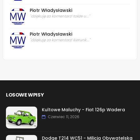
Piotr Władysławski
"dziękuję za komentarz! także u..."
Piotr Władysławski
"dziękuję za komentarz! kierunk..."
LOSOWE WPISY
Kultowe Maluchy - Fiat 126p Wadera
Czerwiec 11, 2026
Dodge T214 WC51 - Milicja Obywatelska