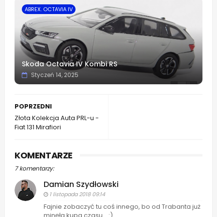
ABREX. OCTAVIA IV
Skoda Octavia IV Kombi RS
Styczeń 14, 2025
POPRZEDNI
Złota Kolekcja Auta PRL-u -
Fiat 131 Mirafiori
KOMENTARZE
7 komentarzy:
Damian Szydłowski
1 listopada 2018 09:14
Fajnie zobaczyć tu coś innego, bo od Trabanta już
minęła kupa czasu... :)