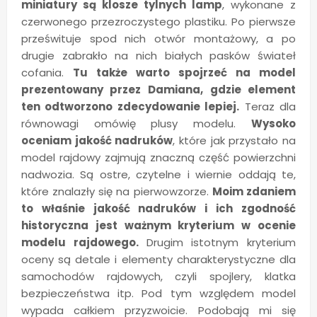
miniatury są klosze tylnych lamp
, wykonane z
czerwonego przezroczystego plastiku. Po pierwsze
prześwituje spod nich otwór montażowy, a po
drugie zabrakło na nich białych pasków świateł
cofania.
Tu także warto spojrzeć na model
prezentowany przez Damiana, gdzie element
ten odtworzono zdecydowanie lepiej.
Teraz dla
równowagi omówię plusy modelu.
Wysoko
oceniam jakość nadruków
, które jak przystało na
model rajdowy zajmują znaczną część powierzchni
nadwozia. Są ostre, czytelne i wiernie oddają te,
które znalazły się na pierwowzorze.
Moim zdaniem
to właśnie jakość nadruków i ich zgodność
historyczna jest ważnym kryterium w ocenie
modelu rajdowego.
Drugim istotnym kryterium
oceny są detale i elementy charakterystyczne dla
samochodów rajdowych, czyli spojlery, klatka
bezpieczeństwa itp. Pod tym względem model
wypada całkiem przyzwoicie. Podobają mi się