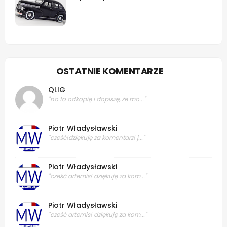
OSTATNIE KOMENTARZE
QLIG
"no to odkopię i dopiszę, że mo..."
Piotr Władysławski
"cześć!dziękuję za komentarz! j..."
Piotr Władysławski
"cześć artemis! dziękuję za kom..."
Piotr Władysławski
"cześć artemis! dziękuję za kom..."