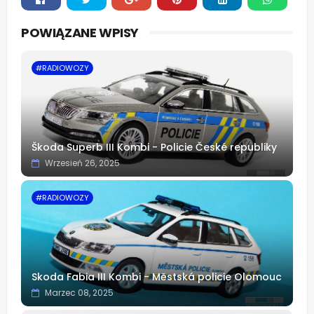
Whats
POWIĄZANE WPISY
app
#RADIOWOZY
Škoda Superb III Kombi - Policie České republiky
Wrzesień 26, 2025
#RADIOWOZY
Skoda Fabia III Kombi - Městská policie Olomouc
Marzec 08, 2025