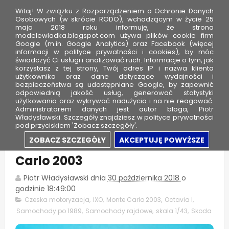
Witaj! W związku z Rozporządzeniem o Ochronie Danych
Osobowych (w skrócie RODO), wchodzącym w życie 25
maja 2018 roku informuję, że strona
modelewladka.blogspot.com używa plików cookie firm
M
Google (m.in. Google Analytics) oraz Facebook (więcej
o
informacji w polityce prywatności i cookies), by móc
świadczyć Ci usługi i analizować ruch. Informacje o tym, jak
d
korzystasz z tej strony, Twój adres IP i nazwa klienta
użytkownika oraz dane dotyczące wydajności i
e
bezpieczeństwa są udostępniane Google, by zapewnić
l
odpowiednią jakość usług, generować statystyki
użytkowania oraz wykrywać nadużycia i na nie reagować.
e
Administratorem danych jest autor bloga, Piotr
Władysławski. Szczegóły znajdziesz w polityce prywatności
W
pod przyciskiem 'Zobacz szczegóły'.
ł
Skoda Octavia WRC - Monte
ZOBACZ SZCZEGÓŁY
AKCEPTUJĘ POWYŻSZE
a
Carlo 2003
d
k
Piotr Władysławski
dnia
30 października 2018
o
a
godzinie
18:49:00
Czeska motoryzacja
,
IXO
,
Monte Carlo 2003
,
Octavia I
,
Samochody po 1989
,
Samochody rajdowe
,
skala 1/43
,
Skoda