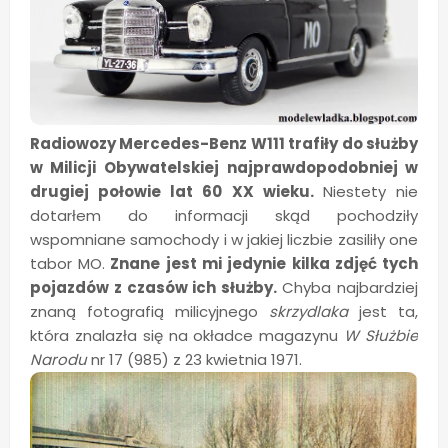
Radiowozy Mercedes-Benz W111 trafiły do służby
w Milicji Obywatelskiej najprawdopodobniej w
drugiej połowie lat 60 XX wieku.
Niestety nie
dotarłem do informacji skąd pochodziły
wspomniane samochody i w jakiej liczbie zasiliły one
tabor MO.
Znane jest mi jedynie kilka zdjęć tych
pojazdów z czasów ich służby.
Chyba najbardziej
znaną fotografią milicyjnego
skrzydlaka
jest ta,
która znalazła się na okładce magazynu
W Służbie
Narodu
nr 17 (985) z 23 kwietnia 1971.