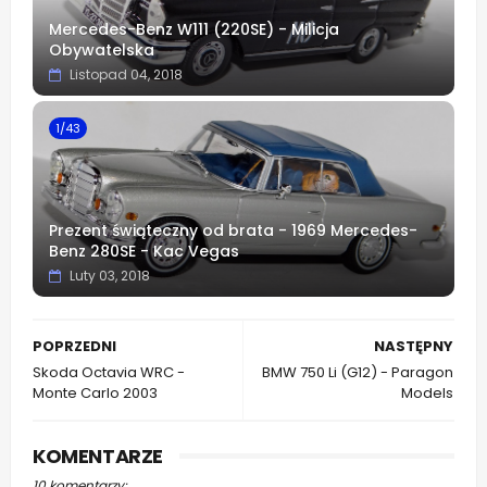
Mercedes-Benz W111 (220SE) - Milicja
Obywatelska
Listopad 04, 2018
1/43
Prezent świąteczny od brata - 1969 Mercedes-
Benz 280SE - Kac Vegas
Luty 03, 2018
POPRZEDNI
NASTĘPNY
Skoda Octavia WRC -
BMW 750 Li (G12) - Paragon
Monte Carlo 2003
Models
KOMENTARZE
10 komentarzy: