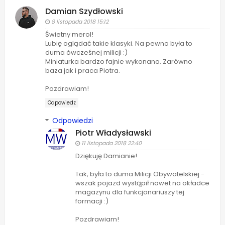
Damian Szydłowski
8 listopada 2018 15:12
Świetny merol!
Lubię oglądać takie klasyki. Na pewno była to
duma ówcześnej milicji :)
Miniaturka bardzo fajnie wykonana. Zarówno
baza jak i praca Piotra.
Pozdrawiam!
Odpowiedz
Odpowiedzi
Piotr Władysławski
11 listopada 2018 22:40
Dziękuję Damianie!
Tak, była to duma Milicji Obywatelskiej -
wszak pojazd wystąpił nawet na okładce
magazynu dla funkcjonariuszy tej
formacji :)
Pozdrawiam!