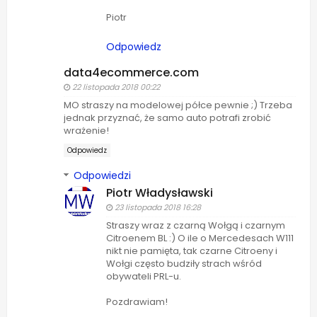
Piotr
Odpowiedz
data4ecommerce.com
22 listopada 2018 00:22
MO straszy na modelowej półce pewnie ;) Trzeba
jednak przyznać, że samo auto potrafi zrobić
wrażenie!
Odpowiedz
Odpowiedzi
Piotr Władysławski
23 listopada 2018 16:28
Straszy wraz z czarną Wołgą i czarnym
Citroenem BL :) O ile o Mercedesach W111
nikt nie pamięta, tak czarne Citroeny i
Wołgi często budziły strach wśród
obywateli PRL-u.
Pozdrawiam!