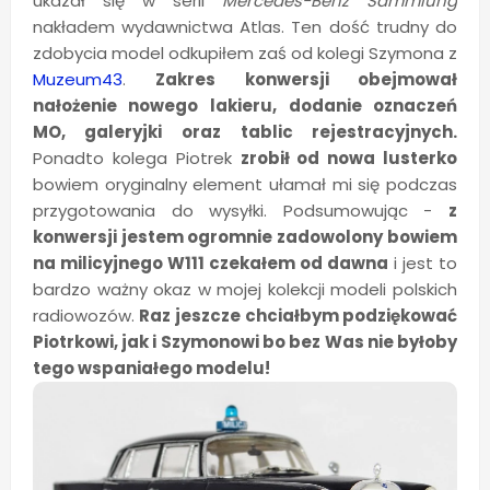
ukazał się w serii
Mercedes-Benz Sammlung
nakładem wydawnictwa Atlas. Ten dość trudny do
zdobycia model odkupiłem zaś od kolegi Szymona z
Muzeum43
.
Zakres konwersji obejmował
nałożenie nowego lakieru, dodanie oznaczeń
MO, galeryjki oraz tablic rejestracyjnych.
Ponadto kolega Piotrek
zrobił od nowa lusterko
bowiem oryginalny element ułamał mi się podczas
przygotowania do wysyłki. Podsumowując -
z
konwersji jestem ogromnie zadowolony bowiem
na milicyjnego W111 czekałem od dawna
i jest to
bardzo ważny okaz w mojej kolekcji modeli polskich
radiowozów.
Raz jeszcze chciałbym podziękować
Piotrkowi, jak i Szymonowi bo bez Was nie byłoby
tego wspaniałego modelu!