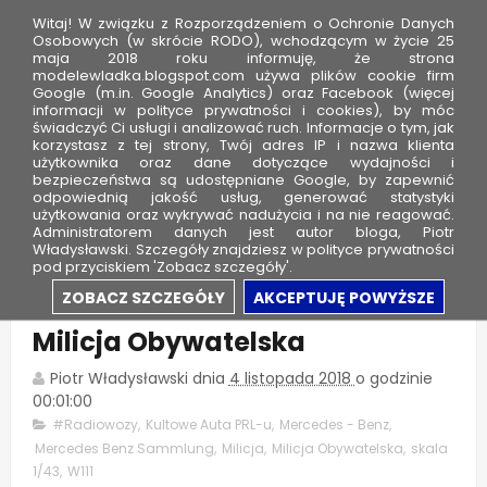
Witaj! W związku z Rozporządzeniem o Ochronie Danych
Osobowych (w skrócie RODO), wchodzącym w życie 25
maja 2018 roku informuję, że strona
modelewladka.blogspot.com używa plików cookie firm
M
Google (m.in. Google Analytics) oraz Facebook (więcej
o
informacji w polityce prywatności i cookies), by móc
świadczyć Ci usługi i analizować ruch. Informacje o tym, jak
d
korzystasz z tej strony, Twój adres IP i nazwa klienta
użytkownika oraz dane dotyczące wydajności i
e
bezpieczeństwa są udostępniane Google, by zapewnić
l
odpowiednią jakość usług, generować statystyki
użytkowania oraz wykrywać nadużycia i na nie reagować.
e
Administratorem danych jest autor bloga, Piotr
Władysławski. Szczegóły znajdziesz w polityce prywatności
W
pod przyciskiem 'Zobacz szczegóły'.
ł
Mercedes-Benz W111 (220SE) -
ZOBACZ SZCZEGÓŁY
AKCEPTUJĘ POWYŻSZE
a
Milicja Obywatelska
d
k
Piotr Władysławski
dnia
4 listopada 2018
o godzinie
a
00:01:00
#Radiowozy
,
Kultowe Auta PRL-u
,
Mercedes - Benz
,
Mercedes Benz Sammlung
,
Milicja
,
Milicja Obywatelska
,
skala
1/43
,
W111