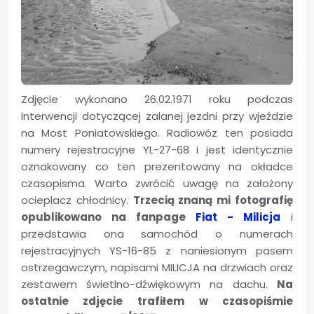
Zdjęcie wykonano 26.02.1971 roku podczas
interwencji dotyczącej zalanej jezdni przy wjeździe
na Most Poniatowskiego. Radiowóz ten posiada
numery rejestracyjne YL-27-68 i jest identycznie
oznakowany co ten prezentowany na okładce
czasopisma. Warto zwrócić uwagę na założony
ocieplacz chłodnicy.
Trzecią znaną mi fotografię
opublikowano na fanpage
Fiat - Milicja
i
przedstawia ona samochód o numerach
rejestracyjnych YS-16-85 z naniesionym pasem
ostrzegawczym, napisami MILICJA na drzwiach oraz
zestawem świetlno-dźwiękowym na dachu.
Na
ostatnie zdjęcie trafiłem w czasopiśmie