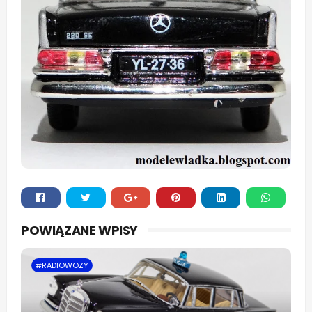
Whats
POWIĄZANE WPISY
app
#RADIOWOZY