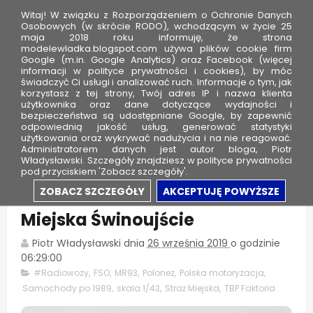
Witaj! W związku z Rozporządzeniem o Ochronie Danych
Osobowych (w skrócie RODO), wchodzącym w życie 25
maja 2018 roku informuję, że strona
modelewladka.blogspot.com używa plików cookie firm
M
Google (m.in. Google Analytics) oraz Facebook (więcej
o
informacji w polityce prywatności i cookies), by móc
świadczyć Ci usługi i analizować ruch. Informacje o tym, jak
d
korzystasz z tej strony, Twój adres IP i nazwa klienta
użytkownika oraz dane dotyczące wydajności i
e
bezpieczeństwa są udostępniane Google, by zapewnić
l
odpowiednią jakość usług, generować statystyki
użytkowania oraz wykrywać nadużycia i na nie reagować.
e
Administratorem danych jest autor bloga, Piotr
Władysławski. Szczegóły znajdziesz w polityce prywatności
W
pod przyciskiem 'Zobacz szczegóły'.
ł
FSO Polonez Caro MR93 - Straż
ZOBACZ SZCZEGÓŁY
AKCEPTUJĘ POWYŻSZE
a
Miejska Świnoujście
d
k
Piotr Władysławski
dnia
26 września 2019
o godzinie
a
06:29:00
#Radiowozy
,
FSO
,
MR93
,
Polonez
,
Polska motoryzacja
,
Samochody po 1989
,
skala 1/43
,
Straż Miejska
,
TBP Faktoria