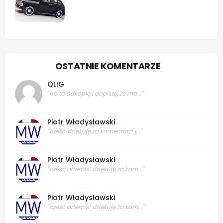
OSTATNIE KOMENTARZE
QLIG
"no to odkopię i dopiszę, że mo..."
Piotr Władysławski
"cześć!dziękuję za komentarz! j..."
Piotr Władysławski
"cześć artemis! dziękuję za kom..."
Piotr Władysławski
"cześć artemis! dziękuję za kom..."