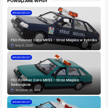
POWIĄZANE WPISY
app
#RADIOWOZY
FSO Polonez Caro MR93 - Straż Miejska w Rybniku
Maj 10, 2020
#RADIOWOZY
FSO Polonez Caro MR93 - Straż Miejska
Świnoujście
Wrzesień 26, 2019
#RADIOWOZY