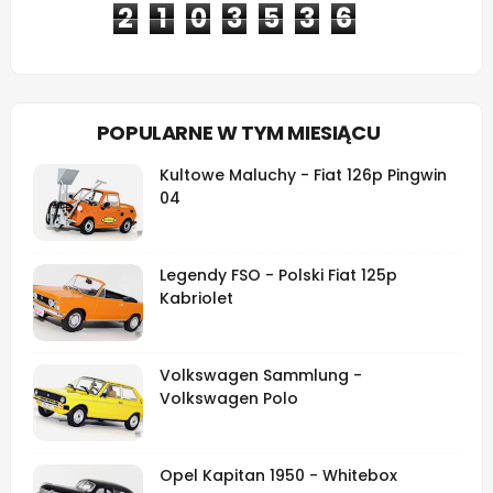
2
1
0
3
5
3
6
POPULARNE W TYM MIESIĄCU
Kultowe Maluchy - Fiat 126p Pingwin
04
Legendy FSO - Polski Fiat 125p
Kabriolet
Volkswagen Sammlung -
Volkswagen Polo
Opel Kapitan 1950 - Whitebox