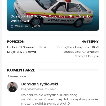
Daewoo-FSO Polonez Caro Plus - Straż Miejska
Warszawa
Wrzesień 06, 2019
POPRZEDNI
NASTĘPNY
Łada 2109 Samara - Straż
Pamiątka z Hiszpanii - 1950
Miejska Warszawa
Studebaker Champion
Starlight Coupe
KOMENTARZE
2 komentarze:
Damian Szydłowski
4 października 2019 23:17
Szkoda, że nie wszystkie służby chcą
współpracować, nie mniej i tak pomysłów pewnie
masz na najbliższych parę lat :D