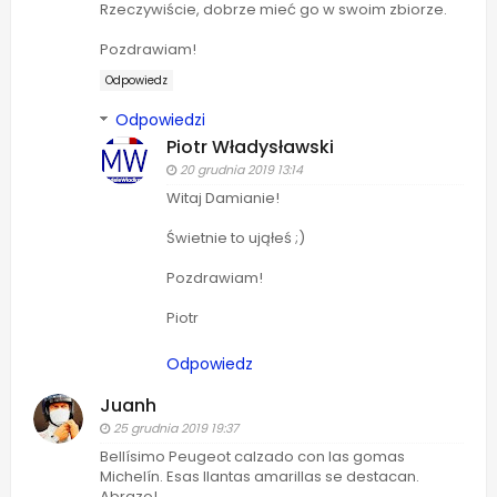
Rzeczywiście, dobrze mieć go w swoim zbiorze.
Pozdrawiam!
Odpowiedz
Odpowiedzi
Piotr Władysławski
20 grudnia 2019 13:14
Witaj Damianie!
Świetnie to ująłeś ;)
Pozdrawiam!
Piotr
Odpowiedz
Juanh
25 grudnia 2019 19:37
Bellísimo Peugeot calzado con las gomas
Michelín. Esas llantas amarillas se destacan.
Abrazo!