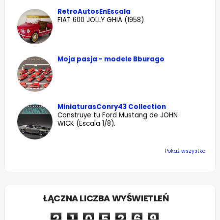
RetroAutosEnEscala
FIAT 600 JOLLY GHIA (1958)
Moja pasja - modele Bburago
MiniaturasConry43 Collection
Construye tu Ford Mustang de JOHN
WICK (Escala 1/8).
Pokaż wszystko
ŁĄCZNA LICZBA WYŚWIETLEŃ
2
1
0
5
2
6
9