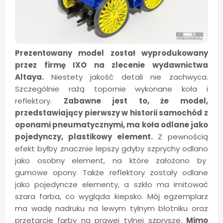
Prezentowany model został wyprodukowany
przez firmę IXO na zlecenie wydawnictwa
Altaya.
Niestety jakość detali nie zachwyca.
Szczególnie rażą topornie wykonane koła i
reflektory.
Zabawne jest to, że model,
przedstawiający pierwszy w historii samochód z
oponami pneumatycznymi, ma koła odlane jako
pojedynczy, plastikowy element.
Z pewnością
efekt byłby znacznie lepszy gdyby szprychy odlano
jako osobny element, na które założono by
gumowe opony. Także reflektory zostały odlane
jako pojedyncze elementy, a szkło ma imitować
szara farba, co wygląda kiepsko. Mój egzemplarz
ma wadę nadruku na lewym tylnym błotniku oraz
przetarcie farby na prawej tylnej szprysze.
Mimo