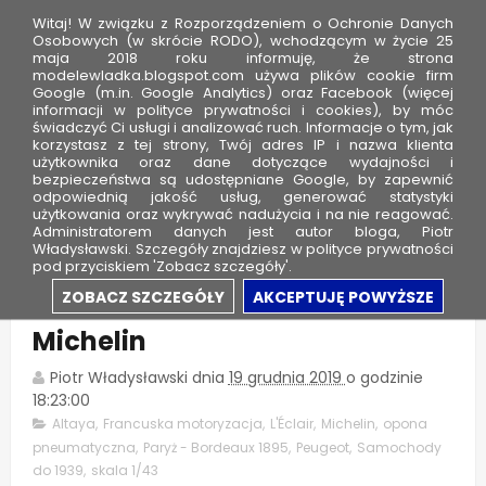
Witaj! W związku z Rozporządzeniem o Ochronie Danych
Osobowych (w skrócie RODO), wchodzącym w życie 25
maja 2018 roku informuję, że strona
modelewladka.blogspot.com używa plików cookie firm
M
Google (m.in. Google Analytics) oraz Facebook (więcej
o
informacji w polityce prywatności i cookies), by móc
świadczyć Ci usługi i analizować ruch. Informacje o tym, jak
d
korzystasz z tej strony, Twój adres IP i nazwa klienta
użytkownika oraz dane dotyczące wydajności i
e
bezpieczeństwa są udostępniane Google, by zapewnić
l
odpowiednią jakość usług, generować statystyki
użytkowania oraz wykrywać nadużycia i na nie reagować.
e
Administratorem danych jest autor bloga, Piotr
Władysławski. Szczegóły znajdziesz w polityce prywatności
W
pod przyciskiem 'Zobacz szczegóły'.
ł
Peugeot L'Éclair - sukces braci
ZOBACZ SZCZEGÓŁY
AKCEPTUJĘ POWYŻSZE
a
Michelin
d
k
Piotr Władysławski
dnia
19 grudnia 2019
o godzinie
a
18:23:00
Altaya
,
Francuska motoryzacja
,
L'Éclair
,
Michelin
,
opona
pneumatyczna
,
Paryż - Bordeaux 1895
,
Peugeot
,
Samochody
do 1939
,
skala 1/43