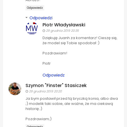
Odpowiedz
Odpowiedzi
Piotr Władysławski
29 grudnia 2019 20:35
Dziękuję Juanh za komentarz! Cieszę się,
że model się Tobie spodobał :)
Pozdrawiam!
Piotr
Odpowiedz
Szymon "Finster" Stasiczek
29 grudnia 2019 20:20
Ja bym postawił przed tą bryczką konia, albo dwa
;) modelik taki sobie, ale ważne, że ma ciekawą
historię ;)
Pozdrawiam;)
Odpowiedz