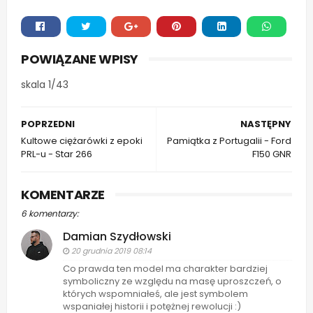
Whats
POWIĄZANE WPISY
app
skala 1/43
POPRZEDNI
NASTĘPNY
Kultowe ciężarówki z epoki
Pamiątka z Portugalii - Ford
PRL-u - Star 266
F150 GNR
KOMENTARZE
6 komentarzy:
Damian Szydłowski
20 grudnia 2019 08:14
Co prawda ten model ma charakter bardziej
symboliczny ze względu na masę uproszczeń, o
których wspomniałeś, ale jest symbolem
wspaniałej historii i potężnej rewolucji :)