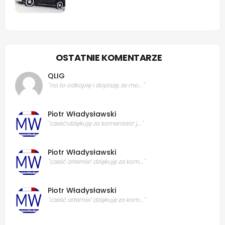
OSTATNIE KOMENTARZE
QLIG
"no to odkopię i dopiszę, że mo..."
Piotr Władysławski
"cześć!dziękuję za komentarz! j..."
Piotr Władysławski
"cześć artemis! dziękuję za kom..."
Piotr Władysławski
"cześć artemis! dziękuję za kom..."