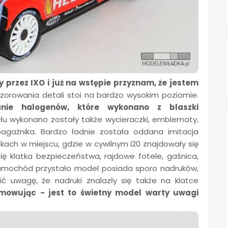
przez IXO i już na wstępie przyznam, że jestem
orowania detali stoi na bardzo wysokim poziomie.
ie halogenów, które wykonano z blaszki
u wykonano zostały także wycieraczki, emblematy,
agażnika. Bardzo ładnie została oddana imitacja
pkach w miejscu, gdzie w cywilnym i20 znajdowały się
ię klatka bezpieczeństwa, rajdowe fotele, gaśnica,
samochód przystało model posiada sporo nadruków,
ić uwagę, że nadruki znalazły się także na klatce
mowując - jest to świetny model warty uwagi