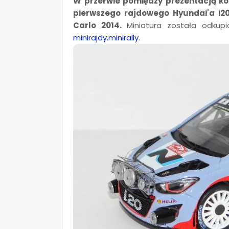
W przerwie pomiędzy prezentacją 
pierwszego rajdowego Hyundai'a i20
Carlo 2014.
Miniatura została odkup
minirajdy.minirally
.