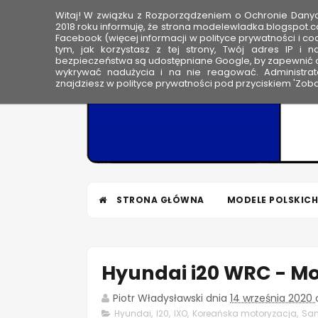
Witaj! W związku z Rozporządzeniem o Ochronie Dan
HOME
2018 roku informuję, że strona modelewladka.blogspot.c
Facebook (więcej informacji w polityce prywatności i coo
tym, jak korzystasz z tej strony, Twój adres IP i 
M
bezpieczeństwa są udostępniane Google, by zapewnić o
wykrywać nadużycia i na nie reagować. Administrato
o
znajdziesz w polityce prywatności pod przyciskiem 'Zoba
d
e
l
e
W
ł
STRONA GŁÓWNA
MODELE POLSKICH
a
d
k
a
Hyundai i20 WRC - Mo
Piotr Władysławski
dnia
14 września 2020
Hyundai
,
I20
,
IXO
,
Koreańska motoryzacja
,
Sam