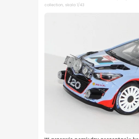
collection
,
skala 1/43