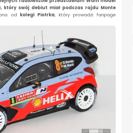
kolejnych radiowozów przedstawiam Wam model
, który swój debiut miał podczas rajdu Monte
iona od
kolegi Piotrka
, który prowadzi fanpage