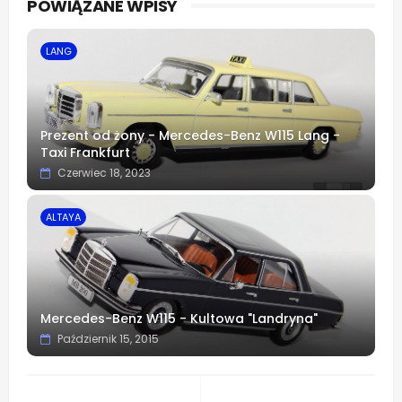
POWIĄZANE WPISY
app
LANG
Prezent od żony - Mercedes-Benz W115 Lang -
Taxi Frankfurt
Czerwiec 18, 2023
ALTAYA
Mercedes-Benz W115 - Kultowa "Landryna"
Październik 15, 2015