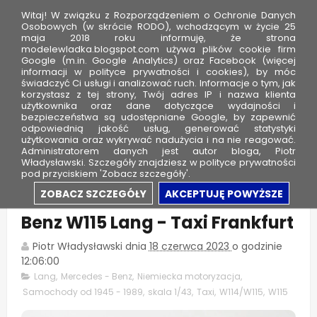
Witaj! W związku z Rozporządzeniem o Ochronie Danych
Osobowych (w skrócie RODO), wchodzącym w życie 25
maja 2018 roku informuję, że strona
modelewladka.blogspot.com używa plików cookie firm
M
Google (m.in. Google Analytics) oraz Facebook (więcej
o
informacji w polityce prywatności i cookies), by móc
świadczyć Ci usługi i analizować ruch. Informacje o tym, jak
d
korzystasz z tej strony, Twój adres IP i nazwa klienta
użytkownika oraz dane dotyczące wydajności i
e
bezpieczeństwa są udostępniane Google, by zapewnić
l
odpowiednią jakość usług, generować statystyki
użytkowania oraz wykrywać nadużycia i na nie reagować.
e
Administratorem danych jest autor bloga, Piotr
Władysławski. Szczegóły znajdziesz w polityce prywatności
W
pod przyciskiem 'Zobacz szczegóły'.
ł
Prezent od żony - Mercedes-
ZOBACZ SZCZEGÓŁY
AKCEPTUJĘ POWYŻSZE
a
Benz W115 Lang - Taxi Frankfurt
d
k
Piotr Władysławski
dnia
18 czerwca 2023
o godzinie
a
12:06:00
Lang
,
Mercedes - Benz
,
Niemiecka motoryzacja
,
Samochody od 1945 - 1989
,
skala 1/43
,
Taxi
,
W114/W115
,
W115