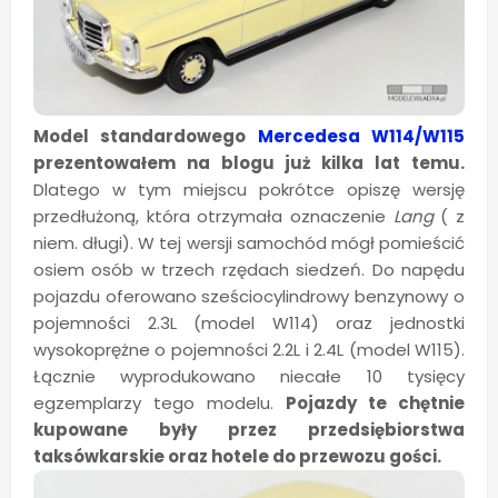
Model standardowego
Mercedesa W114/W115
prezentowałem na blogu już kilka lat temu.
Dlatego w tym miejscu pokrótce opiszę wersję
przedłużoną, która otrzymała oznaczenie
Lang
( z
niem. długi). W tej wersji samochód mógł pomieścić
osiem osób w trzech rzędach siedzeń. Do napędu
pojazdu oferowano sześciocylindrowy benzynowy o
pojemności 2.3L (model W114) oraz jednostki
wysokoprężne o pojemności 2.2L i 2.4L (model W115).
Łącznie wyprodukowano niecałe 10 tysięcy
egzemplarzy tego modelu.
Pojazdy te chętnie
kupowane były przez przedsiębiorstwa
taksówkarskie oraz hotele do przewozu gości.