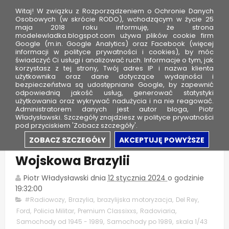
Witaj! W związku z Rozporządzeniem o Ochronie Danych
Osobowych (w skrócie RODO), wchodzącym w życie 25
maja 2018 roku informuję, że strona
modelewladka.blogspot.com używa plików cookie firm
M
Google (m.in. Google Analytics) oraz Facebook (więcej
o
informacji w polityce prywatności i cookies), by móc
świadczyć Ci usługi i analizować ruch. Informacje o tym, jak
d
korzystasz z tej strony, Twój adres IP i nazwa klienta
użytkownika oraz dane dotyczące wydajności i
e
bezpieczeństwa są udostępniane Google, by zapewnić
l
odpowiednią jakość usług, generować statystyki
użytkowania oraz wykrywać nadużycia i na nie reagować.
e
Administratorem danych jest autor bloga, Piotr
Władysławski. Szczegóły znajdziesz w polityce prywatności
W
pod przyciskiem 'Zobacz szczegóły'.
ł
Ford Del Rey - Policja
ZOBACZ SZCZEGÓŁY
AKCEPTUJĘ POWYŻSZE
a
Wojskowa Brazylii
d
k
Piotr Władysławski
dnia
12 stycznia 2024
o godzinie
a
19:32:00
#Radiowozy
,
Brazylia
,
brazylijska motoryzacja
,
Del Rey
,
Ford
,
Policia Militar
,
Premium Classixxs
,
Radoviaria
,
Samochody od 1945 - 1989
,
Samochody po 1989
,
skala 1/43