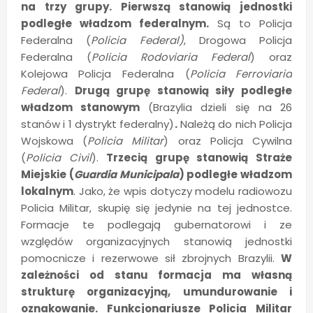
na trzy grupy. Pierwszą stanowią jednostki
podległe władzom federalnym.
Są to Policja
Federalna (
Policia Federal)
, Drogowa Policja
Federalna (
Policia Rodoviaria Federal
) oraz
Kolejowa Policja Federalna (
Policia Ferroviaria
Federal
).
Drugą grupę stanowią siły podległe
władzom stanowym
(Brazylia dzieli się na 26
stanów i 1 dystrykt federalny)
.
Należą do nich Policja
Wojskowa (
Policia Militar
) oraz Policja Cywilna
(
Policia Civil
).
Trzecią grupę stanowią Straże
Miejskie (
Guardia Municipala
) podległe władzom
lokalnym
. Jako, że wpis dotyczy modelu radiowozu
Policia Militar, skupię się jedynie na tej jednostce.
Formacje te podlegają gubernatorowi i ze
względów organizacyjnych stanowią jednostki
pomocnicze i rezerwowe sił zbrojnych Brazylii.
W
zależności od stanu formacja ma własną
strukturę organizacyjną, umundurowanie i
oznakowanie. Funkcjonariusze Policia Militar