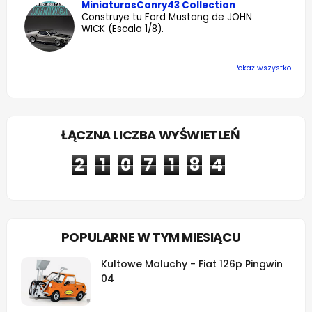
MiniaturasConry43 Collection
Construye tu Ford Mustang de JOHN
WICK (Escala 1/8).
Pokaż wszystko
ŁĄCZNA LICZBA WYŚWIETLEŃ
2
1
0
7
1
8
4
POPULARNE W TYM MIESIĄCU
Kultowe Maluchy - Fiat 126p Pingwin
04