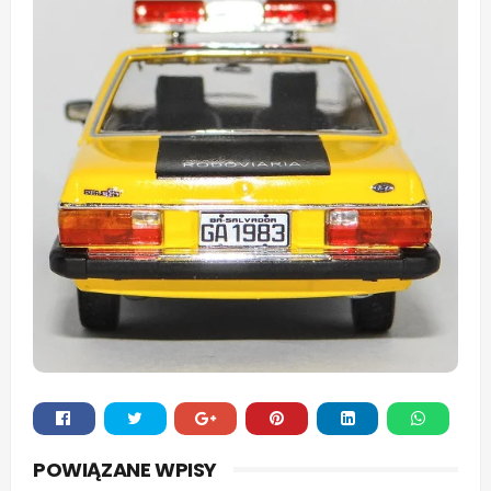
Whats
POWIĄZANE WPISY
app