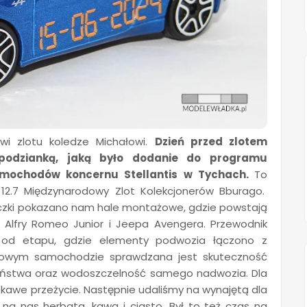
owi zlotu koledze Michałowi.
Dzień przed zlotem
espodzianką, jaką było dodanie do programu
samochodów koncernu Stellantis w Tychach.
To
12.7 Międzynarodowy Zlot Kolekcjonerów Bburago.
czki pokazano nam hale montażowe, gdzie powstają
y, Alfry Romeo Junior i Jeepa Avengera. Przewodnik
 od etapu, gdzie elementy podwozia łączono z
owym samochodzie sprawdzana jest skuteczność
eństwa oraz wodoszczelność samego nadwozia. Dla
ekawe przeżycie. Następnie udaliśmy na wynajętą dla
a na nas herbata, kawa i ciasto. Był to też czas na