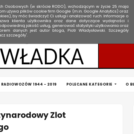
ych Osobowych (w skrócie RODO), wchodzącym w życie 25 maja
om używa plików cookie firm Google (m.in. Google Analytics) oraz
kies), by móc świadczyć Ci usługi i analizować ruch. Informacje o
nazwa klienta użytkownika oraz dane dotyczące wydajności i
dpowiednią jakość usług, generować statystyki użytkowania oraz
rem danych jest autor bloga, Piotr Władysławski. Szczegóły
cz szczegóły'.
 RADIOWOZÓW 1944 - 2019
POLECANE KATEGORIE
O B
dzynarodowy Zlot
go