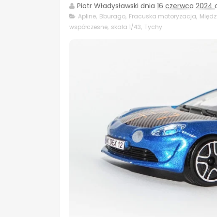
Piotr Władysławski
dnia
16 czerwca 2024
Apline
,
Bburago
,
Fracuska motoryzacja
,
Międz
współczesne
,
skala 1/43
,
Tychy