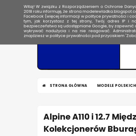
Witaj! W związku z Rozporządzeniem o Ochronie Dan
HOME
2018 roku informuję, że strona modelewladka.blogspot.c
Facebook (więcej informacji w polityce prywatności i coo
tym, jak korzystasz z tej strony, Twój adres IP i 
M
bezpieczeństwa są udostępniane Google, by zapewnić o
wykrywać nadużycia i na nie reagować. Administrato
o
znajdziesz w polityce prywatności pod przyciskiem 'Zoba
d
e
l
e
W
ł
STRONA GŁÓWNA
MODELE POLSKICH
a
d
k
a
Alpine A110 i 12.7 Mię
Kolekcjonerów Bbura