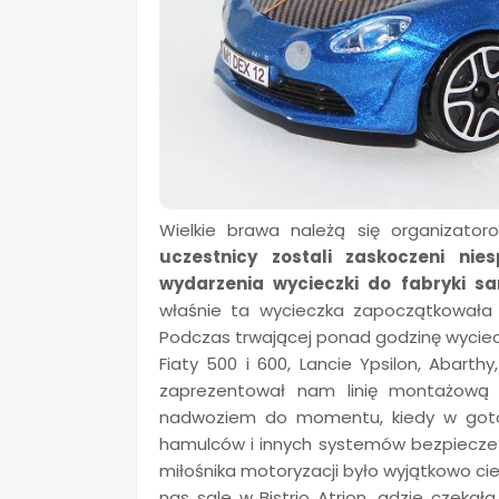
Wielkie brawa należą się organizator
uczestnicy zostali zaskoczeni ni
wydarzenia wycieczki do fabryki 
właśnie ta wycieczka zapoczątkowała 
Podczas trwającej ponad godzinę wycie
Fiaty 500 i 600, Lancie Ypsilon, Abarth
zaprezentował nam linię montażową
nadwoziem do momentu, kiedy w got
hamulców i innych systemów bezpiecz
miłośnika motoryzacji było wyjątkowo ci
nas sale w Bistrio Atrion, gdzie czekał