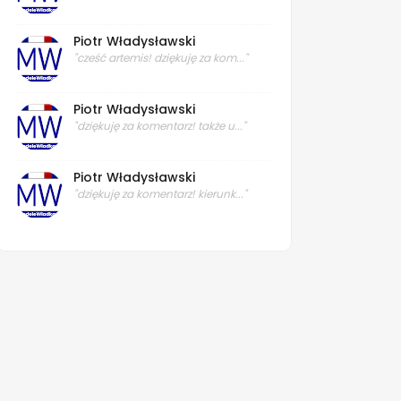
Piotr Władysławski
"cześć artemis! dziękuję za kom..."
Piotr Władysławski
"dziękuję za komentarz! także u..."
Piotr Władysławski
"dziękuję za komentarz! kierunk..."