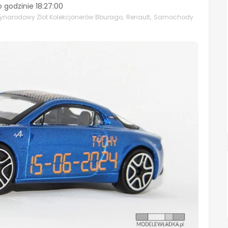
o godzinie
18:27:00
ynarodowy Zlot Kolekcjonerów Bburago
,
Renault
,
Samochody