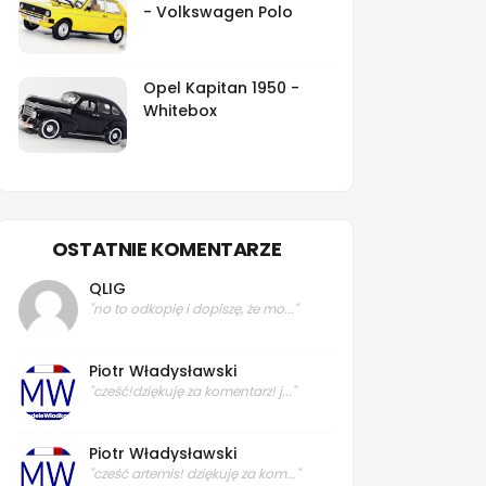
- Volkswagen Polo
Opel Kapitan 1950 -
Whitebox
OSTATNIE KOMENTARZE
QLIG
"no to odkopię i dopiszę, że mo..."
Piotr Władysławski
"cześć!dziękuję za komentarz! j..."
Piotr Władysławski
"cześć artemis! dziękuję za kom..."