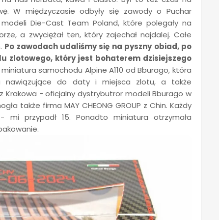
wę. W międzyczasie odbyły się zawody o Puchar
 modeli Die-Cast Team Poland, które polegały na
e, a zwyciężał ten, który zajechał najdalej. Całe
h.
Po zawodach udaliśmy się na pyszny obiad, po
u zlotowego, który jest bohaterem dzisiejszego
 miniatura samochodu Alpine A110 od Bburago, która
a nawiązujące do daty i miejsca zlotu, a także
 z Krakowa - oficjalny dystrybutror modeli Bburago w
mogła także firma MAY CHEONG GROUP z Chin. Każdy
- mi przypadł 15. Ponadto miniatura otrzymała
pakowanie.