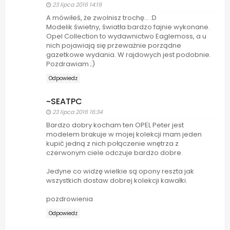
23 lipca 2016 14:19
A mówiłeś, że zwolnisz trochę... :D
Modelik świetny, światła bardzo fajnie wykonane.
Opel Collection to wydawnictwo Eaglemoss, a u
nich pojawiają się przeważnie porządne
gazetkowe wydania. W rajdowych jest podobnie.
Pozdrawiam ;)
Odpowiedz
~SEATPC
23 lipca 2016 16:34
Bardzo dobry kocham ten OPEL Peter jest
modelem brakuje w mojej kolekcji mam jeden
kupić jedną z nich połączenie wnętrza z
czerwonym ciele odczuje bardzo dobre.
Jedyne co widzę wielkie są opony reszta jak
wszystkich dostaw dobrej kolekcji kawałki.
pozdrowienia
Odpowiedz