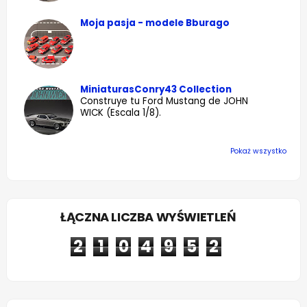
Moja pasja - modele Bburago
MiniaturasConry43 Collection
Construye tu Ford Mustang de JOHN
WICK (Escala 1/8).
Pokaż wszystko
ŁĄCZNA LICZBA WYŚWIETLEŃ
2
1
0
4
9
5
2