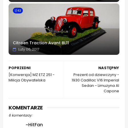
1/43
Citroen Traction Avant BL11
Luty 06, 2017
POPRZEDNI
NASTĘPNY
[Konwersja] MZ ETZ 251 -
Prezent od dziewczyny -
Milicja Obywatelska
1930 Cadillac V16 Imperial
Sedan - Limuzyna Al
Capone
KOMENTARZE
6 komentarzy:
~HitFan