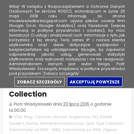
Witaj! W związku z Rozporządzeniem o Ochronie Danych
Osobowych (w skrócie RODO), wchodzącym w życie 25
maja 2018 roku informuję, że strona
modelewladka.blogspot.com używa plików cookie firm
M
Google (m.in. Google Analytics) oraz Facebook (więcej
o
informacji w polityce prywatności i cookies), by móc
świadczyć Ci usługi i analizować ruch. Informacje o tym, jak
d
korzystasz z tej strony, Twój adres IP i nazwa klienta
użytkownika oraz dane dotyczące wydajności i
e
bezpieczeństwa są udostępniane Google, by zapewnić
l
odpowiednią jakość usług, generować statystyki
użytkowania oraz wykrywać nadużycia i na nie reagować.
e
Administratorem danych jest autor bloga, Piotr
Władysławski. Szczegóły znajdziesz w polityce prywatności
W
pod przyciskiem 'Zobacz szczegóły'.
ł
Opel Kadett E Kombi - Opel
ZOBACZ SZCZEGÓŁY
AKCEPTUJĘ POWYŻSZE
a
Collection
d
k
Piotr Władysławski
dnia
23 lipca 2016
o godzinie
a
14:00:00
1/43
,
Blog
,
Caravan
,
Diecast
,
eaglemoss
,
IXO
,
Kadett
,
Kadett E
,
Kombi
,
Niemiecka motoryzacja
,
Opel
,
Opel Collection
,
Samochody od 1945 - 1989
,
Samochody po 1989
,
Zdjęcia