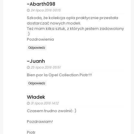
~Abarth098
24 lipca 2016 00:15
Szkoda, że kolekcja opla praktycznie przestała
dostarczać nowych modeli.
Też mam kilka sztuk, z których jestem zadowolony
:)
Pozdrowienia
Odpowiedz
~Juanh
25 lipca 2016 05:51
Bien por la Opel Collection Piotr!!!
Odpowiedz
Władek
31 lipca 2016 14:12
Czasem trudno zwolnić :)
Pozdrawiam!
Piotr