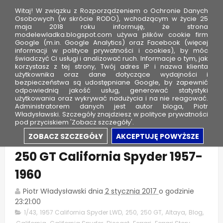
Witaj! W związku z Rozporządzeniem o Ochronie Danych
Osobowych (w skrócie RODO), wchodzącym w życie 25
maja 2018 roku informuję, że strona
modelewladka.blogspot.com używa plików cookie firm
M
Google (m.in. Google Analytics) oraz Facebook (więcej
o
informacji w polityce prywatności i cookies), by móc
świadczyć Ci usługi i analizować ruch. Informacje o tym, jak
d
korzystasz z tej strony, Twój adres IP i nazwa klienta
użytkownika oraz dane dotyczące wydajności i
e
bezpieczeństwa są udostępniane Google, by zapewnić
l
odpowiednią jakość usług, generować statystyki
użytkowania oraz wykrywać nadużycia i na nie reagować.
e
Administratorem danych jest autor bloga, Piotr
Władysławski. Szczegóły znajdziesz w polityce prywatności
W
pod przyciskiem 'Zobacz szczegóły'.
ł
Prezent od dziewczyny - Ferrari
ZOBACZ SZCZEGÓŁY
AKCEPTUJĘ POWYŻSZE
a
250 GT California Spyder 1957-
d
k
1960
a
Piotr Władysławski
dnia
2 stycznia 2017
o godzinie
23:21:00
1/43
,
1957 California Spyder LWD
,
250
,
250 GT
,
Altaya
,
Blog
,