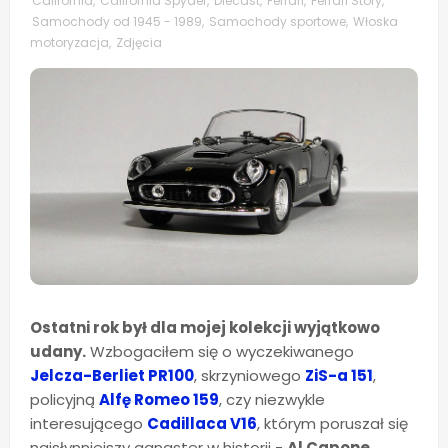
California
,
California Spyder
,
Diecast
,
Ferrari
,
Ferrari Story
,
Samochody od 1945 - 1989
,
Samochody sportowe
,
Włoska
motoryzacja
,
Zdjęcia
Ostatni rok był dla mojej kolekcji wyjątkowo
udany.
Wzbogaciłem się o wyczekiwanego
Jelcza-Berliet PR100
, skrzyniowego
ZiS-a 151
,
policyjną
Alfę Romeo 159
, czy niezwykle
interesującego
Cadillaca V16
, którym poruszał się
najsłynniejszy gangster w historii -
Al Capone
.