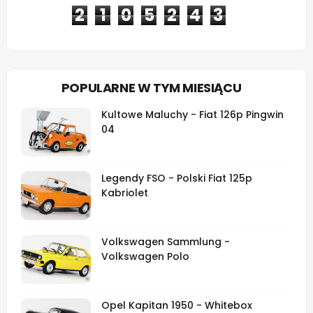
2
1
0
5
2
4
3
POPULARNE W TYM MIESIĄCU
Kultowe Maluchy - Fiat 126p Pingwin
04
Legendy FSO - Polski Fiat 125p
Kabriolet
Volkswagen Sammlung -
Volkswagen Polo
Opel Kapitan 1950 - Whitebox