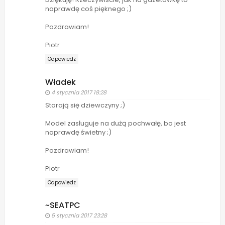
naprawdę coś pięknego ;)
Pozdrawiam!
Piotr
Odpowiedz
Władek
4 stycznia 2017 18:28
Starają się dziewczyny ;)
Model zasługuje na dużą pochwałę, bo jest
naprawdę świetny ;)
Pozdrawiam!
Piotr
Odpowiedz
~SEATPC
5 stycznia 2017 23:28