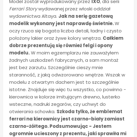
Model został wyprodukowany przez
IXO
, dla serii
Ferrari Story
wydawanej przez włoski oddział
wydawnictwa Altaya.
Jak na serię gazetową
modelik wykonany jest naprawdę świetnie.
W
oczy rzuca się bogata liczba detali, ładny i czysto
położony lakier oraz żywe kolory wnętrza.
Całkiem
dobrze prezentują się również felgi i opony
modelu.
W moim egzemplarzu nie zauważyłem
żadnych uszkodzeń fabrycznych, a sam montaż
jest bez zarzutu. Szczególnie cieszy mnie
staranność, z jaką odwzorowano wnętrze. Wszak w
modelu z otwartym dachem jest to szczególnie
istotne. Znajduje się więc tu wszystko, co powinno -
kierownica w kolorze imitującym drewno, lusterko
wsteczne, nadruki zegarów, czy uchwyt do
otwierania schowka.
Szkoda tylko, że emblemat
ferrari na kierownicy jest czarno-biały zamiast
czarno-żółtego. Podsumowując - Jestem
ogromnie ucieszony z prezentu, jaki sprawiła mi