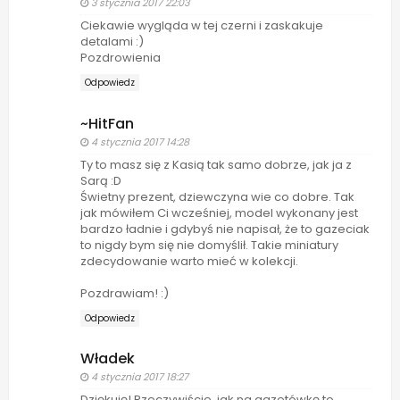
3 stycznia 2017 22:03
Ciekawie wygląda w tej czerni i zaskakuje
detalami :)
Pozdrowienia
Odpowiedz
~HitFan
4 stycznia 2017 14:28
Ty to masz się z Kasią tak samo dobrze, jak ja z
Sarą :D
Świetny prezent, dziewczyna wie co dobre. Tak
jak mówiłem Ci wcześniej, model wykonany jest
bardzo ładnie i gdybyś nie napisał, że to gazeciak
to nigdy bym się nie domyślił. Takie miniatury
zdecydowanie warto mieć w kolekcji.
Pozdrawiam! :)
Odpowiedz
Władek
4 stycznia 2017 18:27
Dziękuję! Rzeczywiście, jak na gazetówkę to