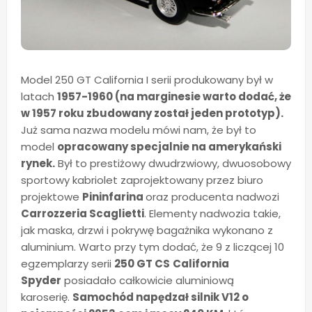
Model 250 GT California I serii produkowany był w
latach
1957-1960 (na marginesie warto dodać, że
w 1957 roku zbudowany został jeden prototyp).
Już sama nazwa modelu mówi nam, że był to
model
opracowany specjalnie na amerykański
rynek.
Był to prestiżowy dwudrzwiowy, dwuosobowy
sportowy kabriolet zaprojektowany przez biuro
projektowe
Pininfarina
oraz producenta nadwozi
Carrozzeria Scaglietti
. Elementy nadwozia takie,
jak maska, drzwi i pokrywę bagażnika wykonano z
aluminium. Warto przy tym dodać, że 9 z liczącej 10
egzemplarzy serii
250 GT CS
California
Spyder
posiadało całkowicie aluminiową
karoserię.
Samochód napędzał silnik V12 o