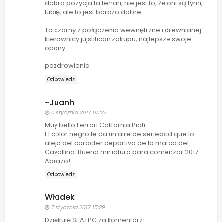
dobra pozycja ta ferrari, nie jest to, że oni są tymi,
lubię, ale to jest bardzo dobre.
To czarny z połączenia wewnętrzne i drewnianej
kierownicy jujstifican zakupu, najlepsze swoje
opony
pozdrowienia
Odpowiedz
~Juanh
6 stycznia 2017 05:27
Muy bello Ferrari California Piotr.
El color negro le da un aire de seriedad que lo
aleja del carácter deportivo de la marca del
Cavallino. Buena miniatura para comenzar 2017.
Abrazo!
Odpowiedz
Władek
7 stycznia 2017 15:29
Dziękuję SEATPC za komentarz!