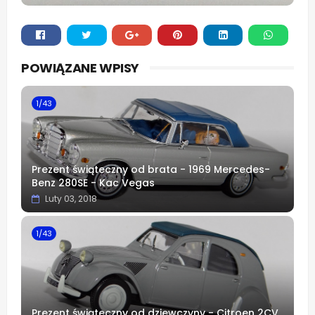
Whats
POWIĄZANE WPISY
app
1/43
Prezent świąteczny od brata - 1969 Mercedes-
Benz 280SE - Kac Vegas
Luty 03, 2018
1/43
Prezent świąteczny od dziewczyny - Citroen 2CV