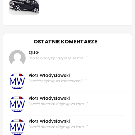
OSTATNIE KOMENTARZE
QLIG
"no to odkopię i dopiszę, że mo..."
Piotr Władysławski
"cześć!dziękuję za komentarz! j..."
Piotr Władysławski
"cześć artemis! dziękuję za kom..."
Piotr Władysławski
"cześć artemis! dziękuję za kom..."