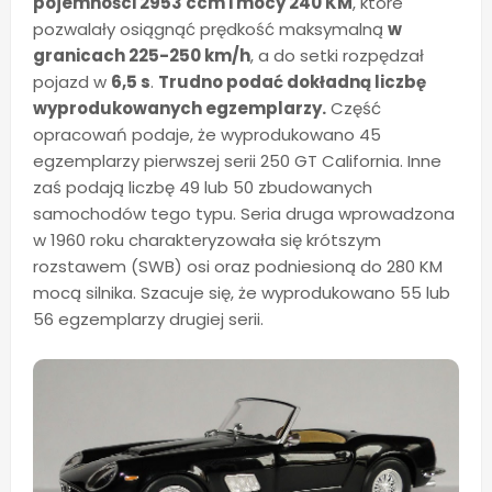
pojemności 2953 ccm i mocy 240 KM
, które
pozwalały osiągnąć prędkość maksymalną
w
granicach 225-250 km/h
, a do setki rozpędzał
pojazd w
6,5 s
.
Trudno podać dokładną liczbę
wyprodukowanych egzemplarzy.
Część
opracowań podaje, że wyprodukowano 45
egzemplarzy pierwszej serii 250 GT California. Inne
zaś podają liczbę 49 lub 50 zbudowanych
samochodów tego typu. Seria druga wprowadzona
w 1960 roku charakteryzowała się krótszym
rozstawem (SWB) osi oraz podniesioną do 280 KM
mocą silnika. Szacuje się, że wyprodukowano 55 lub
56 egzemplarzy drugiej serii.