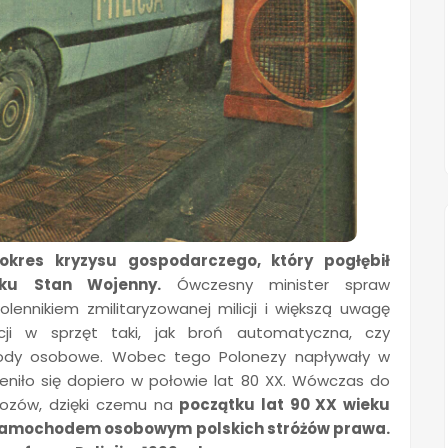
okres kryzysu gospodarczego, który pogłębił
ku Stan Wojenny.
Ówczesny minister spraw
ennikiem zmilitaryzowanej milicji i większą uwagę
ji w sprzęt taki, jak broń automatyczna, czy
hody osobowe. Wobec tego Polonezy napływały w
ieniło się dopiero w połowie lat 80 XX. Wówczas do
owozów, dzięki czemu na
początku lat 90 XX wieku
m samochodem osobowym polskich stróżów prawa.