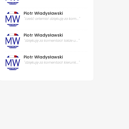
Piotr Władysławski
"cześć artemis! dziękuję za kom..."
Piotr Władysławski
"dziękuję za komentarz! także u..."
Piotr Władysławski
"dziękuję za komentarz! kierunk..."