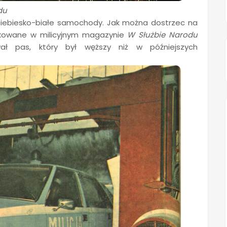
du
 niebiesko-białe samochody. Jak można dostrzec na
likowane w milicyjnym magazynie
W Służbie Narodu
wał pas, który był węższy niż w późniejszych