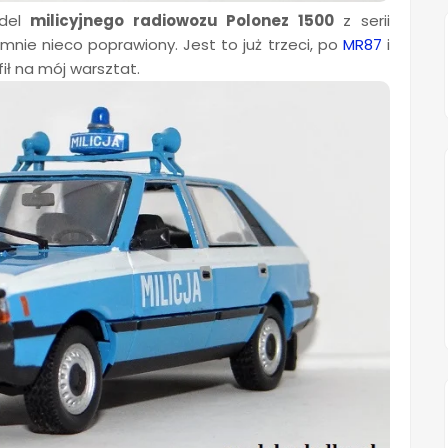
odel
milicyjnego radiowozu Polonez 1500
z serii
 mnie nieco poprawiony. Jest to już trzeci, po
MR87
i
fił na mój warsztat.