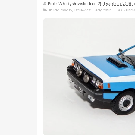
Piotr Władysławski
dnia
29 kwietnia 2019
o
#Radiowozy
,
Borewicz
,
Deagostini
,
FSO
,
Kulto