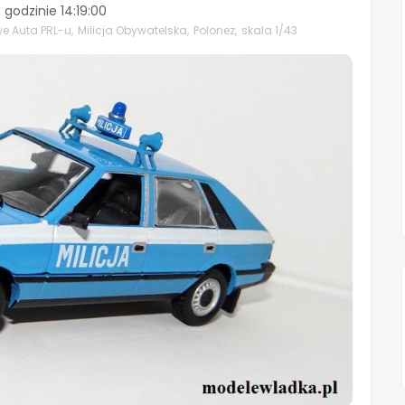
 godzinie
14:19:00
we Auta PRL-u
,
Milicja Obywatelska
,
Polonez
,
skala 1/43