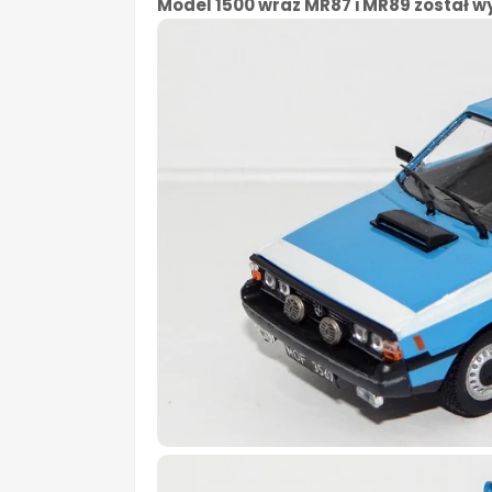
Model 1500 wraz MR87 i MR89 został wy