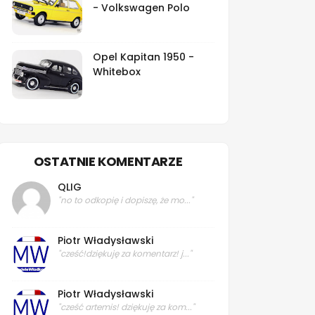
- Volkswagen Polo
Opel Kapitan 1950 -
Whitebox
OSTATNIE KOMENTARZE
QLIG
"no to odkopię i dopiszę, że mo..."
Piotr Władysławski
"cześć!dziękuję za komentarz! j..."
Piotr Władysławski
"cześć artemis! dziękuję za kom..."