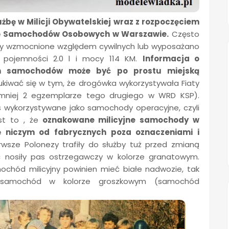
żbę w Milicji Obywatelskiej wraz z rozpoczęciem
kę Samochodów Osobowych w Warszawie.
Często
były wzmocnione względem cywilnych lub wyposażano
o pojemności 2.0 l i mocy 114 KM.
Informacja o
ych samochodów może być po prostu miejską
iwać się w tym, że drogówka wykorzystywała Fiaty
ajmniej 2 egzemplarze tego drugiego w WRD KSP).
 zaś wykorzystywane jako samochody operacyjne, czyli
t to , że
oznakowane milicyjne samochody w
się niczym od fabrycznych poza oznaczeniami i
rwsze Polonezy trafiły do służby tuż przed zmianą
ęc nosiły pas ostrzegawczy w kolorze granatowym.
ochód milicyjny powinien mieć białe nadwozie, tak
e samochód w kolorze groszkowym (samochód