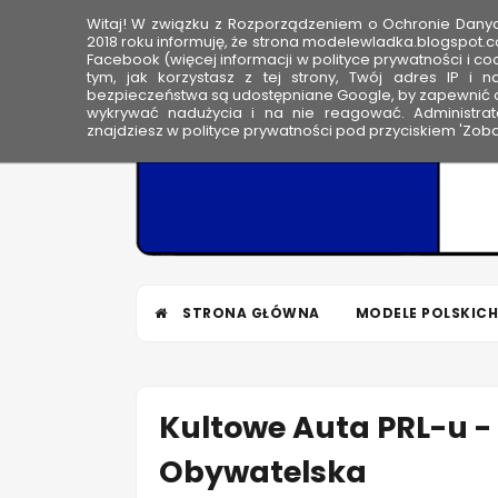
Witaj! W związku z Rozporządzeniem o Ochronie Dan
HOME
2018 roku informuję, że strona modelewladka.blogspot.c
Facebook (więcej informacji w polityce prywatności i coo
tym, jak korzystasz z tej strony, Twój adres IP i 
M
bezpieczeństwa są udostępniane Google, by zapewnić o
wykrywać nadużycia i na nie reagować. Administrato
o
znajdziesz w polityce prywatności pod przyciskiem 'Zoba
d
e
l
e
W
ł
STRONA GŁÓWNA
MODELE POLSKICH
a
d
k
a
Kultowe Auta PRL-u - 
Obywatelska