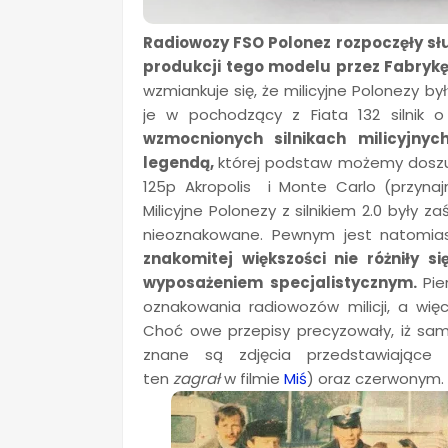
Radiowozy FSO Polonez rozpoczęły słu
produkcji tego modelu przez Fabry
wzmiankuje się, że milicyjne Polonezy 
je w pochodzący z Fiata 132 silnik 
wzmocnionych silnikach milicyjn
legendą,
której podstaw możemy doszuk
125p Akropolis i Monte Carlo (przyn
Milicyjne Polonezy z silnikiem 2.0 były
nieoznakowane. Pewnym jest natomias
znakomitej większości nie różniły 
wyposażeniem specjalistycznym.
Pie
oznakowania radiowozów milicji, a wi
Choć owe przepisy precyzowały, iż sam
znane są zdjęcia przedstawiając
ten
zagrał
w filmie
Miś
) oraz czerwonym.