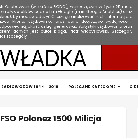
ych Osobowych (w skrócie RODO), wchodzącym w życie 25 maja
om używa plików cookie firm Google (m.in. Google Analytics) oraz
kies), by móc świadczyć Ci usługi i analizować ruch. Informacje o
nazwa klienta użytkownika oraz dane dotyczące wydajności i
dpowiednią jakość usług, generować statystyki użytkowania oraz
rem danych jest autor bloga, Piotr Władysławski. Szczegóły
cz szczegóły'.
 RADIOWOZÓW 1944 - 2019
POLECANE KATEGORIE
O B
FSO Polonez 1500 Milicja