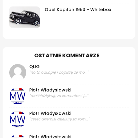
Opel Kapitan 1950 - Whitebox
OSTATNIE KOMENTARZE
QLIG
"no to odkopię i dopiszę, że mo..."
Piotr Władysławski
"cześć!dziękuję za komentarz! j..."
Piotr Władysławski
"cześć artemis! dziękuję za kom..."
Piotr Władysławski