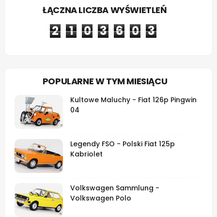
ŁĄCZNA LICZBA WYŚWIETLEŃ
2
1
0
3
6
0
3
POPULARNE W TYM MIESIĄCU
Kultowe Maluchy - Fiat 126p Pingwin
04
Legendy FSO - Polski Fiat 125p
Kabriolet
Volkswagen Sammlung -
Volkswagen Polo