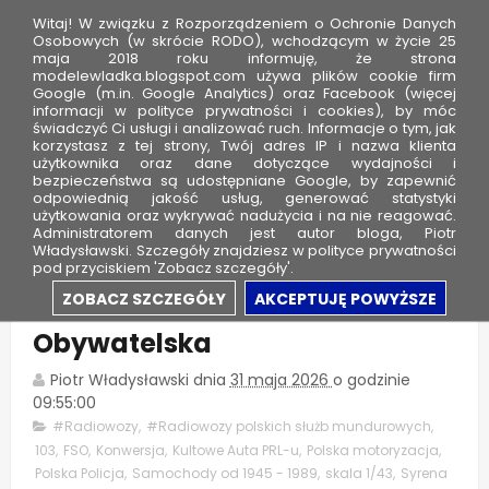
Witaj! W związku z Rozporządzeniem o Ochronie Danych
Osobowych (w skrócie RODO), wchodzącym w życie 25
maja 2018 roku informuję, że strona
modelewladka.blogspot.com używa plików cookie firm
M
Google (m.in. Google Analytics) oraz Facebook (więcej
o
informacji w polityce prywatności i cookies), by móc
świadczyć Ci usługi i analizować ruch. Informacje o tym, jak
d
korzystasz z tej strony, Twój adres IP i nazwa klienta
użytkownika oraz dane dotyczące wydajności i
e
bezpieczeństwa są udostępniane Google, by zapewnić
l
odpowiednią jakość usług, generować statystyki
użytkowania oraz wykrywać nadużycia i na nie reagować.
e
Administratorem danych jest autor bloga, Piotr
Władysławski. Szczegóły znajdziesz w polityce prywatności
W
pod przyciskiem 'Zobacz szczegóły'.
ł
Syrena 103 - Milicja
ZOBACZ SZCZEGÓŁY
AKCEPTUJĘ POWYŻSZE
a
Obywatelska
d
k
Piotr Władysławski
dnia
31 maja 2026
o godzinie
a
09:55:00
#Radiowozy
,
#Radiowozy polskich służb mundurowych
,
103
,
FSO
,
Konwersja
,
Kultowe Auta PRL-u
,
Polska motoryzacja
,
Polska Policja
,
Samochody od 1945 - 1989
,
skala 1/43
,
Syrena