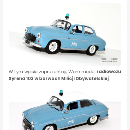
W tym wpisie zaprezentuję Wam model
radiowozu
Syrena 103 w barwach Milicji Obywatelskiej
.