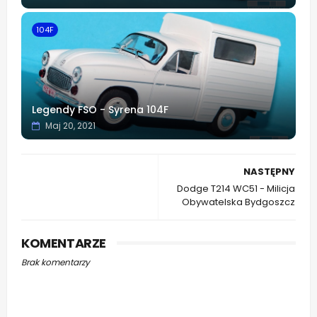
104F
Legendy FSO - Syrena 104F
Maj 20, 2021
NASTĘPNY
Dodge T214 WC51 - Milicja
Obywatelska Bydgoszcz
KOMENTARZE
Brak komentarzy