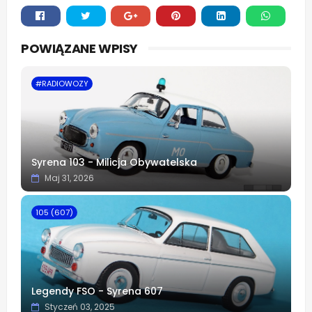
Whats
POWIĄZANE WPISY
app
#RADIOWOZY
Syrena 103 - Milicja Obywatelska
Maj 31, 2026
105 (607)
Legendy FSO - Syrena 607
Styczeń 03, 2025