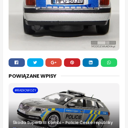
Whats
POWIĄZANE WPISY
app
#RADIOWOZY
Škoda Superb III Kombi - Policie České republiky