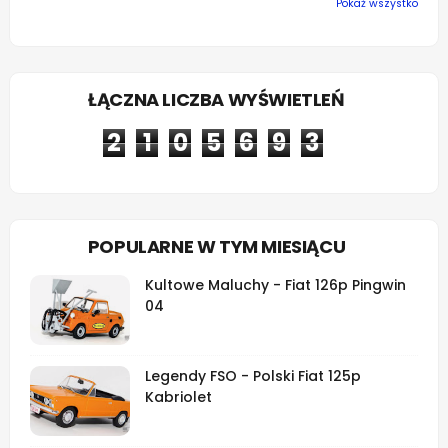
Pokaż wszystko
ŁĄCZNA LICZBA WYŚWIETLEŃ
2
1
0
5
6
9
3
POPULARNE W TYM MIESIĄCU
Kultowe Maluchy - Fiat 126p Pingwin
04
Legendy FSO - Polski Fiat 125p
Kabriolet