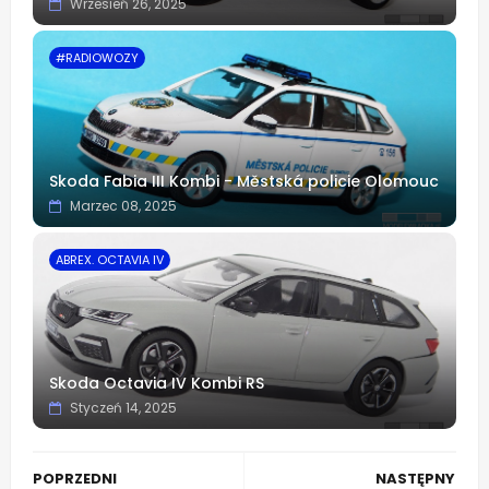
Wrzesień 26, 2025
#RADIOWOZY
Skoda Fabia III Kombi - Městská policie Olomouc
Marzec 08, 2025
ABREX. OCTAVIA IV
Skoda Octavia IV Kombi RS
Styczeń 14, 2025
POPRZEDNI
NASTĘPNY