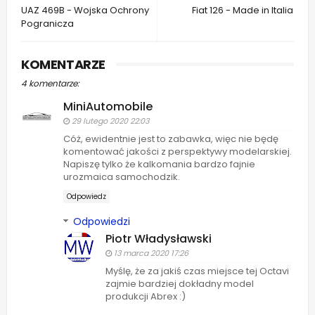
UAZ 469B - Wojska Ochrony
Fiat 126 - Made in Italia
Pogranicza
KOMENTARZE
4 komentarze:
MiniAutomobile
29 lutego 2020 22:03
Cóż, ewidentnie jest to zabawka, więc nie będę
komentować jakości z perspektywy modelarskiej.
Napiszę tylko że kalkomania bardzo fajnie
urozmaica samochodzik.
Odpowiedz
Odpowiedzi
Piotr Władysławski
13 marca 2020 17:26
Myślę, że za jakiś czas miejsce tej Octavi
zajmie bardziej dokładny model
produkcji Abrex :)