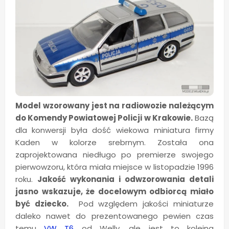
Model wzorowany jest na radiowozie należącym
do Komendy Powiatowej Policji w Krakowie.
Bazą
dla konwersji była dość wiekowa miniatura firmy
Kaden w kolorze srebrnym. Została ona
zaprojektowana niedługo po premierze swojego
pierwowzoru, która miała miejsce w listopadzie 1996
roku.
Jakość wykonania i odwzorowania detali
jasno wskazuje, że docelowym odbiorcą miało
być dziecko.
Pod względem jakości miniaturze
daleko nawet do prezentowanego pewien czas
temu
VW T6
od Welly, ale jest to kolejna