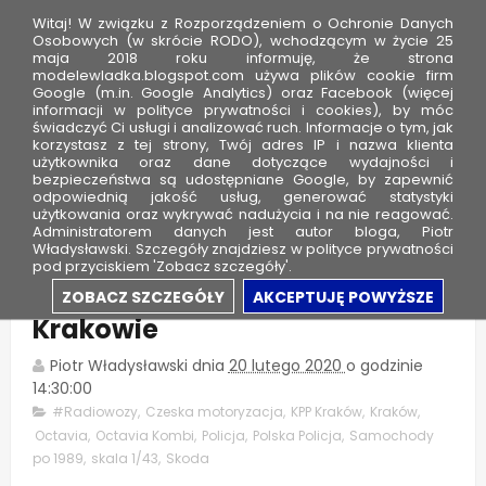
Witaj! W związku z Rozporządzeniem o Ochronie Danych
Osobowych (w skrócie RODO), wchodzącym w życie 25
maja 2018 roku informuję, że strona
modelewladka.blogspot.com używa plików cookie firm
M
Google (m.in. Google Analytics) oraz Facebook (więcej
o
informacji w polityce prywatności i cookies), by móc
świadczyć Ci usługi i analizować ruch. Informacje o tym, jak
d
korzystasz z tej strony, Twój adres IP i nazwa klienta
użytkownika oraz dane dotyczące wydajności i
e
bezpieczeństwa są udostępniane Google, by zapewnić
l
odpowiednią jakość usług, generować statystyki
użytkowania oraz wykrywać nadużycia i na nie reagować.
e
Administratorem danych jest autor bloga, Piotr
Skoda Octavia Kombi -
Władysławski. Szczegóły znajdziesz w polityce prywatności
W
pod przyciskiem 'Zobacz szczegóły'.
ł
Komenda Powiatowa Policji w
ZOBACZ SZCZEGÓŁY
AKCEPTUJĘ POWYŻSZE
a
Krakowie
d
k
Piotr Władysławski
dnia
20 lutego 2020
o godzinie
14:30:00
a
#Radiowozy
,
Czeska motoryzacja
,
KPP Kraków
,
Kraków
,
Octavia
,
Octavia Kombi
,
Policja
,
Polska Policja
,
Samochody
po 1989
,
skala 1/43
,
Skoda