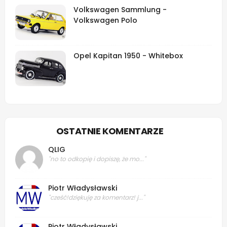
Volkswagen Sammlung -
Volkswagen Polo
Opel Kapitan 1950 - Whitebox
OSTATNIE KOMENTARZE
QLIG
"no to odkopię i dopiszę, że mo..."
Piotr Władysławski
"cześć!dziękuję za komentarz! j..."
Piotr Władysławski