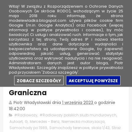
Witaj! W związku z Rozporządzeniem o Ochronie Danych
Osobowych (w skrócie RODO), wchodzącym w życie 25
maja 2018 roku informuję, że strona
modelewladka.blogspot.com używa plików cookie firm
M
Google (m.in. Google Analytics) oraz Facebook (więcej
o
informacji w polityce prywatności i cookies), by móc
świadczyć Ci usługi i analizować ruch. Informacje o tym, jak
d
korzystasz z tej strony, Twój adres IP i nazwa klienta
użytkownika oraz dane dotyczące wydajności i
e
bezpieczeństwa są udostępniane Google, by zapewnić
l
odpowiednią jakość usług, generować statystyki
użytkowania oraz wykrywać nadużycia i na nie reagować.
e
Administratorem danych jest autor bloga, Piotr
Władysławski. Szczegóły znajdziesz w polityce prywatności
W
pod przyciskiem 'Zobacz szczegóły'.
ł
Mercedes-Benz 290 GD - Straż
ZOBACZ SZCZEGÓŁY
AKCEPTUJĘ POWYŻSZE
a
Graniczna
d
k
Piotr Władysławski
dnia
1 września 2023
o godzinie
a
18:42:00
#Radiowozy
,
#Radiowozy polskich służb mundurowych
,
Autoart
,
G
,
Mercedes - Benz
,
Niemiecka motoryzacja
,
Samochody po 1989
,
Samochody terenowe
,
skala 1/43
,
Straż