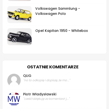
Volkswagen Sammlung -
Volkswagen Polo
Opel Kapitan 1950 - Whitebox
OSTATNIE KOMENTARZE
QLIG
"no to odkopię i dopiszę, że mo..."
Piotr Władysławski
"cześć!dziękuję za komentarz! j..."