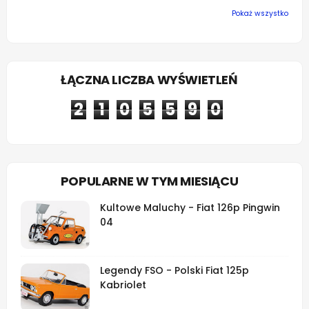
Pokaż wszystko
ŁĄCZNA LICZBA WYŚWIETLEŃ
2
1
0
5
5
9
0
POPULARNE W TYM MIESIĄCU
Kultowe Maluchy - Fiat 126p Pingwin
04
Legendy FSO - Polski Fiat 125p
Kabriolet