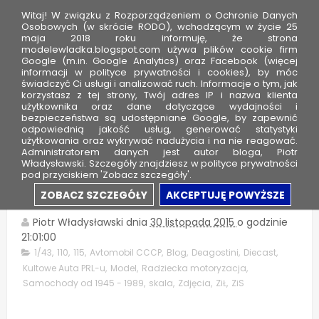
Witaj! W związku z Rozporządzeniem o Ochronie Danych
Osobowych (w skrócie RODO), wchodzącym w życie 25
maja 2018 roku informuję, że strona
modelewladka.blogspot.com używa plików cookie firm
M
Google (m.in. Google Analytics) oraz Facebook (więcej
o
informacji w polityce prywatności i cookies), by móc
świadczyć Ci usługi i analizować ruch. Informacje o tym, jak
d
korzystasz z tej strony, Twój adres IP i nazwa klienta
użytkownika oraz dane dotyczące wydajności i
e
bezpieczeństwa są udostępniane Google, by zapewnić
l
odpowiednią jakość usług, generować statystyki
użytkowania oraz wykrywać nadużycia i na nie reagować.
e
Administratorem danych jest autor bloga, Piotr
Władysławski. Szczegóły znajdziesz w polityce prywatności
W
pod przyciskiem 'Zobacz szczegóły'.
ł
ZiS 110 - Avtolegendy CCCP
ZOBACZ SZCZEGÓŁY
AKCEPTUJĘ POWYŻSZE
a
d
Piotr Władysławski
dnia
30 listopada 2015
o godzinie
21:01:00
k
1/43
,
110
,
115
,
Avtomobil CCCP
,
Blog
,
Deagostini
,
Diecast
,
a
Kultowe Auta PRL-u
,
Model
,
Radziecka motoryzacja
,
Samochody od 1945 - 1989
,
skala
,
Zdjęcia
,
ZiŁ
,
ZiS