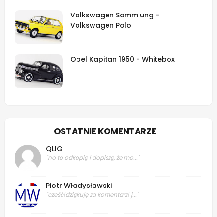
Volkswagen Sammlung -
Volkswagen Polo
Opel Kapitan 1950 - Whitebox
OSTATNIE KOMENTARZE
QLIG
"no to odkopię i dopiszę, że mo..."
Piotr Władysławski
"cześć!dziękuję za komentarz! j..."