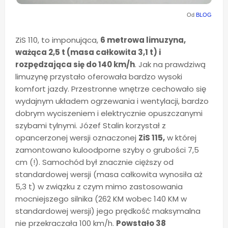
Od
BLOG
ZiS 110, to imponująca,
6 metrowa limuzyna,
ważąca 2,5 t (masa całkowita 3,1 t) i
rozpędzająca się do 140 km/h
. Jak na prawdziwą
limuzynę przystało oferowała bardzo wysoki
komfort jazdy. Przestronne wnętrze cechowało się
wydajnym układem ogrzewania i wentylacji, bardzo
dobrym wyciszeniem i elektrycznie opuszczanymi
szybami tylnymi. Józef Stalin korzystał z
opancerzonej wersji oznaczonej
ZiS 115,
w której
zamontowano kuloodporne szyby o grubości 7,5
cm (!). Samochód był znacznie cięższy od
standardowej wersji (masa całkowita wynosiła aż
5,3 t) w związku z czym mimo zastosowania
mocniejszego silnika (262 KM wobec 140 KM w
standardowej wersji) jego prędkość maksymalna
nie przekraczała 100 km/h.
Powstało 38