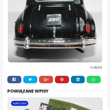
Od
BLOG
Whats
POWIĄZANE WPISY
app
AMBULANS