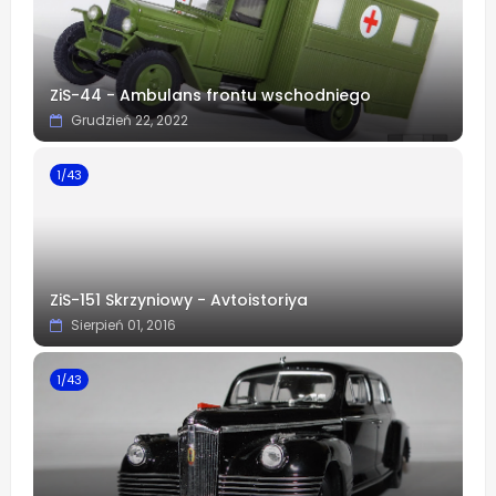
ZiS-44 - Ambulans frontu wschodniego
Grudzień 22, 2022
1/43
ZiS-151 Skrzyniowy - Avtoistoriya
Sierpień 01, 2016
1/43