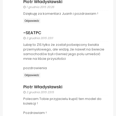
Piotr Władysławski
1 grudnia 2015 20:26
Dziękuję za komentarz Juanh i pozdrawiam !
Odpowiedz
~SEATPC
2 grudnia 2015 23:11
Lubię to ZIS tylko że został poświęcony świata
przemysłowego, ale widzę, że nawet na świecie
samochodów byli również jego polu umieścić
mnie na liście przyszłości
pozdrowienia
Odpowiedz
Piotr Władysławski
2 grudnia 2015 23:15
Polecam Tobie przyjacielu kupić ten model do
kolekcji !
Pozdrawiam !