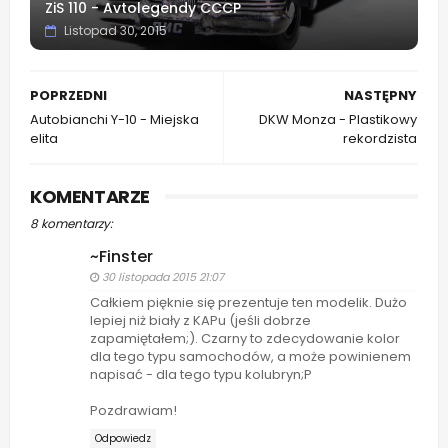
ZiS 110 - Avtolegendy CCCP
Listopad 30, 2015
POPRZEDNI
NASTĘPNY
Autobianchi Y-10 - Miejska
DKW Monza - Plastikowy
elita
rekordzista
KOMENTARZE
8 komentarzy:
~Finster
30 listopada 2015 21:07
Całkiem pięknie się prezentuje ten modelik. Dużo
lepiej niż biały z KAPu (jeśli dobrze
zapamiętałem;). Czarny to zdecydowanie kolor
dla tego typu samochodów, a może powinienem
napisać - dla tego typu kolubryn;P
Pozdrawiam!
Odpowiedz