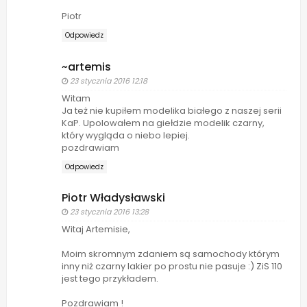
Piotr
Odpowiedz
~artemis
23 stycznia 2016 12:18
Witam
Ja też nie kupiłem modelika białego z naszej serii
KaP. Upolowałem na giełdzie modelik czarny,
który wygląda o niebo lepiej.
pozdrawiam
Odpowiedz
Piotr Władysławski
23 stycznia 2016 13:28
Witaj Artemisie,
Moim skromnym zdaniem są samochody którym
inny niż czarny lakier po prostu nie pasuje :) ZiS 110
jest tego przykładem.
Pozdrawiam !