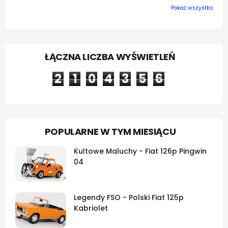
Pokaż wszystko
ŁĄCZNA LICZBA WYŚWIETLEŃ
2
1
0
4
3
5
6
POPULARNE W TYM MIESIĄCU
Kultowe Maluchy - Fiat 126p Pingwin
04
Legendy FSO - Polski Fiat 125p
Kabriolet