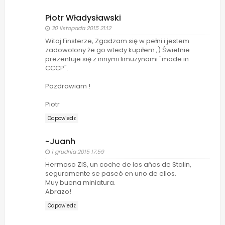
Piotr Władysławski
30 listopada 2015 21:12
Witaj Finsterze, Zgadzam się w pełni i jestem
zadowolony że go wtedy kupiłem ;) Świetnie
prezentuje się z innymi limuzynami "made in
CCCP".
Pozdrawiam !
Piotr
Odpowiedz
~Juanh
1 grudnia 2015 17:59
Hermoso ZIS, un coche de los años de Stalin,
seguramente se paseó en uno de ellos.
Muy buena miniatura.
Abrazo!
Odpowiedz