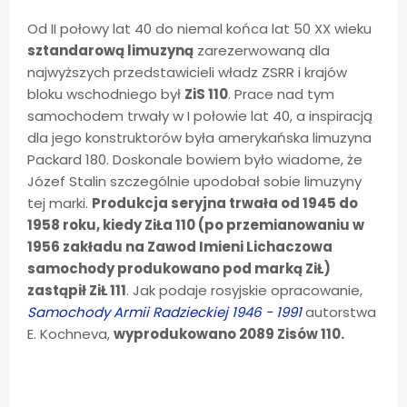
Od II połowy lat 40 do niemal końca lat 50 XX wieku
sztandarową limuzyną
zarezerwowaną dla
najwyższych przedstawicieli władz ZSRR i krajów
bloku wschodniego był
ZiS 110
. Prace nad tym
samochodem trwały w I połowie lat 40, a inspiracją
dla jego konstruktorów była amerykańska limuzyna
Packard 180. Doskonale bowiem było wiadome, że
Józef Stalin szczególnie upodobał sobie limuzyny
tej marki.
Produkcja seryjna trwała od 1945 do
1958 roku, kiedy ZiŁa 110 (po przemianowaniu w
1956 zakładu na Zawod Imieni Lichaczowa
samochody produkowano pod marką ZiŁ)
zastąpił ZiŁ 111
. Jak podaje rosyjskie opracowanie,
Samochody Armii Radzieckiej 1946 - 1991
autorstwa
E. Kochneva,
wyprodukowano 2089 Zisów 110.