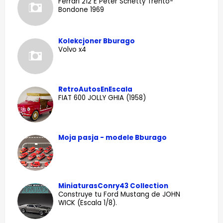
Ferrari 212 E Peter Schetty Trento-
Bondone 1969
Kolekcjoner Bburago
Volvo x4
RetroAutosEnEscala
FIAT 600 JOLLY GHIA (1958)
Moja pasja - modele Bburago
MiniaturasConry43 Collection
Construye tu Ford Mustang de JOHN
WICK (Escala 1/8).