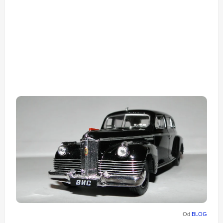
Od
BLOG