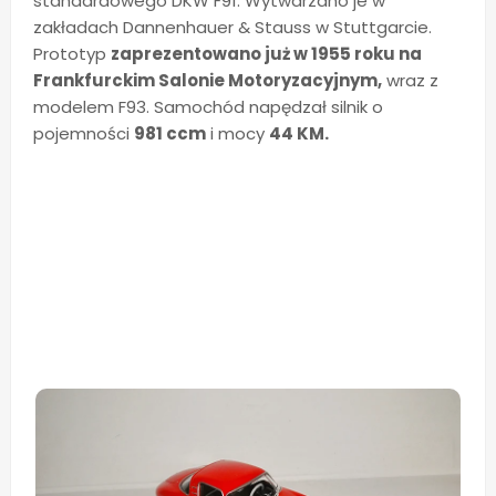
standardowego DKW F91. Wytwarzano je w
zakładach Dannenhauer & Stauss w Stuttgarcie.
Prototyp
zaprezentowano już w 1955 roku na
Frankfurckim Salonie Motoryzacyjnym,
wraz z
modelem F93. Samochód napędzał silnik o
pojemności
981 ccm
i mocy
44 KM.