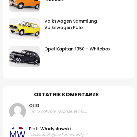
Volkswagen Sammlung -
Volkswagen Polo
Opel Kapitan 1950 - Whitebox
OSTATNIE KOMENTARZE
QLIG
"no to odkopię i dopiszę, że mo..."
Piotr Władysławski
"cześć!dziękuję za komentarz! j..."