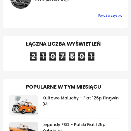
Pokaż wszystko
ŁĄCZNA LICZBA WYŚWIETLEŃ
2
1
0
7
5
0
1
POPULARNE W TYM MIESIĄCU
Kultowe Maluchy - Fiat 126p Pingwin
04
Legendy FSO - Polski Fiat 125p
Kabriolet