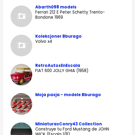
Abarth098 models
Ferrari 212 E Peter Schetty Trento-
Bondone 1969
Kolekcjoner Bburago
Volvo x4
RetroAutosEnEscala
FIAT 600 JOLLY GHIA (1958)
Moja pasja - modele Bburago
MiniaturasConry43 Collection
Construye tu Ford Mustang de JOHN
WICK (Escala 1/8).