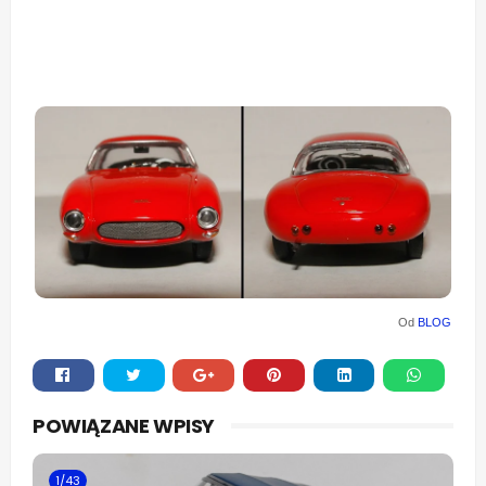
Od
BLOG
Whats
POWIĄZANE WPISY
app
1/43