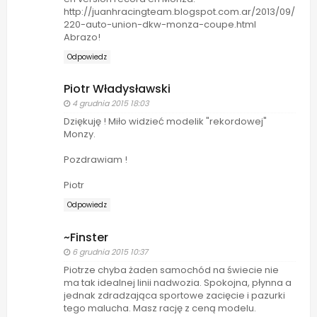
http://juanhracingteam.blogspot.com.ar/2013/09/
220-auto-union-dkw-monza-coupe.html
Abrazo!
Odpowiedz
Piotr Władysławski
4 grudnia 2015 18:03
Dziękuję ! Miło widzieć modelik "rekordowej"
Monzy.
Pozdrawiam !
Piotr
Odpowiedz
~Finster
6 grudnia 2015 10:37
Piotrze chyba żaden samochód na świecie nie
ma tak idealnej linii nadwozia. Spokojna, płynna a
jednak zdradzająca sportowe zacięcie i pazurki
tego malucha. Masz rację z ceną modelu.