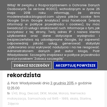
Witaj! W związku z Rozporządzeniem o Ochronie Danych
Osobowych (w skrócie RODO), wchodzącym w życie 25
maja 2018 roku informuję, że strona
modelewladka.blogspot.com używa plików cookie firm
M
Google (m.in. Google Analytics) oraz Facebook (więcej
o
informacji w polityce prywatności i cookies), by móc
świadczyć Ci usługi i analizować ruch. Informacje o tym, jak
d
korzystasz z tej strony, Twój adres IP i nazwa klienta
użytkownika oraz dane dotyczące wydajności i
e
bezpieczeństwa są udostępniane Google, by zapewnić
l
odpowiednią jakość usług, generować statystyki
użytkowania oraz wykrywać nadużycia i na nie reagować.
e
Administratorem danych jest autor bloga, Piotr
Władysławski. Szczegóły znajdziesz w polityce prywatności
W
pod przyciskiem 'Zobacz szczegóły'.
ł
DKW Monza - Plastikowy
ZOBACZ SZCZEGÓŁY
AKCEPTUJĘ POWYŻSZE
a
rekordzista
d
k
Piotr Władysławski
dnia
3 grudnia 2015
o godzinie
a
12:25:00
1/43
,
Blog
,
Diecast
,
DKW
,
Model
,
Monza
,
Niemiecka
motoryzacja
,
Samochody od 1945 - 1989
,
skala
,
Starline
,
Zdjęcia