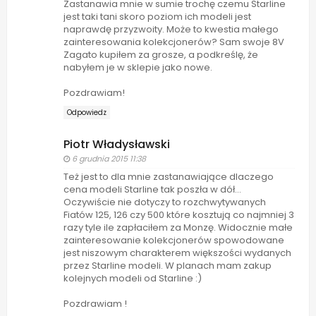
Zastanawia mnie w sumie trochę czemu Starline
jest taki tani skoro poziom ich modeli jest
naprawdę przyzwoity. Może to kwestia małego
zainteresowania kolekcjonerów? Sam swoje 8V
Zagato kupiłem za grosze, a podkreślę, że
nabyłem je w sklepie jako nowe.
Pozdrawiam!
Odpowiedz
Piotr Władysławski
6 grudnia 2015 11:38
Też jest to dla mnie zastanawiające dlaczego
cena modeli Starline tak poszła w dół...
Oczywiście nie dotyczy to rozchwytywanych
Fiatów 125, 126 czy 500 które kosztują co najmniej 3
razy tyle ile zapłaciłem za Monzę. Widocznie małe
zainteresowanie kolekcjonerów spowodowane
jest niszowym charakterem większości wydanych
przez Starline modeli. W planach mam zakup
kolejnych modeli od Starline :)
Pozdrawiam !