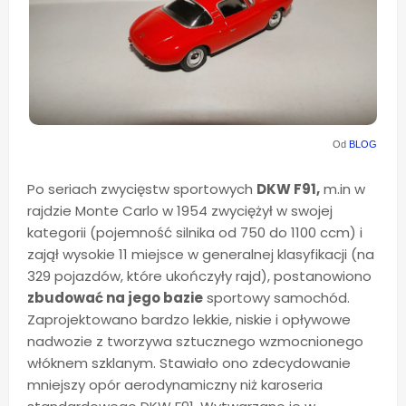
Od
BLOG
Po seriach zwycięstw sportowych
DKW F91,
m.in w
rajdzie Monte Carlo w 1954 zwyciężył w swojej
kategorii (pojemność silnika od 750 do 1100 ccm) i
zajął wysokie 11 miejsce w generalnej klasyfikacji (na
329 pojazdów, które ukończyły rajd), postanowiono
zbudować na jego bazie
sportowy samochód.
Zaprojektowano bardzo lekkie, niskie i opływowe
nadwozie z tworzywa sztucznego wzmocnionego
włóknem szklanym. Stawiało ono zdecydowanie
mniejszy opór aerodynamiczny niż karoseria