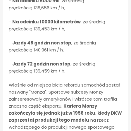
-
Na odcinku 5000 mil
, ze średnią
prędkością 138,656 km / h,
-
Na odcinku 10000 kilometrów
, ze średnią
prędkością 139,453 km / h,
-
Jazdy 48 godzin non stop
, ze średnią
prędkością 140,961 km / h,
-
Jazdy 72 godzin non stop,
ze średnią
prędkością 139,459 km / h.
Właśnie od miejsca bicia rekordu samochód został
nazwany "Monza". Sportowe sukcesy Monzy
zainteresowały amerykanów i wkrótce tam trafiła
znaczna część eksportu.
Kariera Monzy
zakończyła się jednak już w 1958 roku, kiedy DKW
zaprzestał produkcji tego modelu
na rzecz
wchodzącego do produkcji nowego sportowego