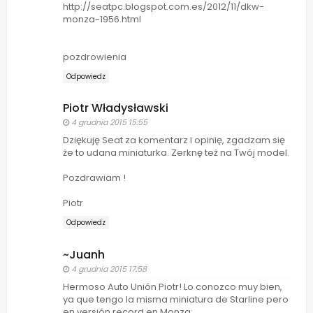
http://seatpc.blogspot.com.es/2012/11/dkw-
monza-1956.html
pozdrowienia
Odpowiedz
Piotr Władysławski
4 grudnia 2015 15:55
Dziękuję Seat za komentarz i opinię, zgadzam się
że to udana miniaturka. Zerknę też na Twój model.
Pozdrawiam !
Piotr
Odpowiedz
~Juanh
4 grudnia 2015 17:58
Hermoso Auto Unión Piotr! Lo conozco muy bien,
ya que tengo la misma miniatura de Starline pero
en versión record en Monza: