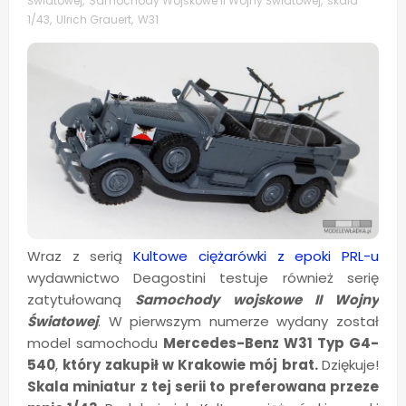
Światowej
,
Samochody Wojskowe II Wojny Światowej
,
skala
1/43
,
Ulrich Grauert
,
W31
Wraz z serią
Kultowe ciężarówki z epoki PRL-u
wydawnictwo Deagostini testuje również serię
zatytułowaną
Samochody wojskowe II Wojny
Światowej
. W pierwszym numerze wydany został
model samochodu
Mercedes-Benz W31 Typ G4-
540
,
który zakupił w Krakowie mój brat.
Dziękuje!
Skala miniatur z tej serii to preferowana przeze