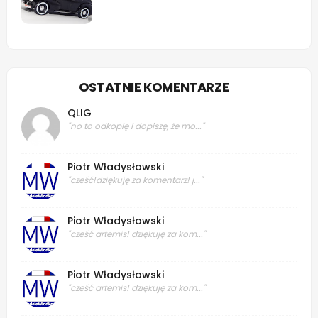
OSTATNIE KOMENTARZE
QLIG
"no to odkopię i dopiszę, że mo..."
Piotr Władysławski
"cześć!dziękuję za komentarz! j..."
Piotr Władysławski
"cześć artemis! dziękuję za kom..."
Piotr Władysławski
"cześć artemis! dziękuję za kom..."