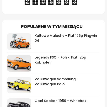
2
1
0
5
8
9
3
POPULARNE W TYM MIESIĄCU
Kultowe Maluchy - Fiat 126p Pingwin
04
Legendy FSO - Polski Fiat 125p
Kabriolet
Volkswagen Sammlung -
Volkswagen Polo
Opel Kapitan 1950 - Whitebox