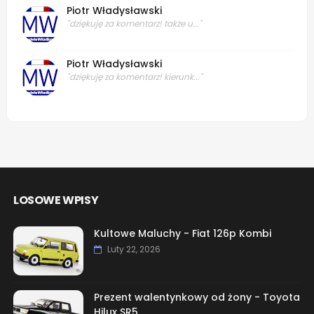
Piotr Władysławski
"dziękuję za komentarz! także u..."
Piotr Władysławski
"dziękuję za komentarz! kierunk..."
LOSOWE WPISY
Kultowe Maluchy - Fiat 126p Kombi
Luty 22, 2026
Prezent walentynkowy od żony - Toyota
Hilux SR5