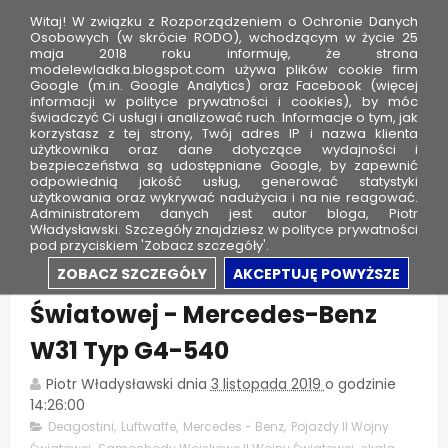
Witaj! W związku z Rozporządzeniem o Ochronie Danych
Osobowych (w skrócie RODO), wchodzącym w życie 25
maja 2018 roku informuję, że strona
modelewladka.blogspot.com używa plików cookie firm
M
Google (m.in. Google Analytics) oraz Facebook (więcej
o
informacji w polityce prywatności i cookies), by móc
świadczyć Ci usługi i analizować ruch. Informacje o tym, jak
d
korzystasz z tej strony, Twój adres IP i nazwa klienta
użytkownika oraz dane dotyczące wydajności i
e
bezpieczeństwa są udostępniane Google, by zapewnić
l
odpowiednią jakość usług, generować statystyki
użytkowania oraz wykrywać nadużycia i na nie reagować.
e
Administratorem danych jest autor bloga, Piotr
Władysławski. Szczegóły znajdziesz w polityce prywatności
W
pod przyciskiem 'Zobacz szczegóły'.
ł
Samochody wojskowe II Wojny
ZOBACZ SZCZEGÓŁY
AKCEPTUJĘ POWYŻSZE
a
Światowej - Mercedes-Benz
d
k
W31 Typ G4-540
a
Piotr Władysławski
dnia
3 listopada 2019
o godzinie
14:26:00
Deagostini
,
Luftwaffe
,
Mercedes - Benz
,
Pojazdy II Wojny