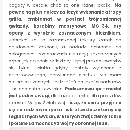
bogaty w detale, choć są one różnej jakości.
Na
pewno na plus należy zaliczyć wykonanie atrapy
grilla, emblemat w postaci trójramiennej
gwiazdy, karabiny maszynowe MG-34, czy
opony z wyraźnie zaznaczonym bieżnikiem.
Zabrakło za to zaznaczonej faktury kratek na
obudowach klaksonu, a nakładki ochronne na
halogenach i szperaczach nie mają zaznaczonych
szpar, jak przednie reflektory. Lepiej prezentowałyby
się tylne światła gdyby zostały wykonane z
przezroczystego, barwionego plastiku. Nie mam
natomiast żadnych zastrzeżeń do jakości nadruków
- są one ostre i czytelne.
Podsumowując - model
jest godny uwagi
, dla każdego miłośnika pojazdów
okresu II Wojny Światowej.
Liczę, że seria przyjmie
się na rodzimym rynku i wkrótce doczekamy się
regularnych wydań, w których znajdziemy także
i polskie samochody z wojny obronnej 1939.