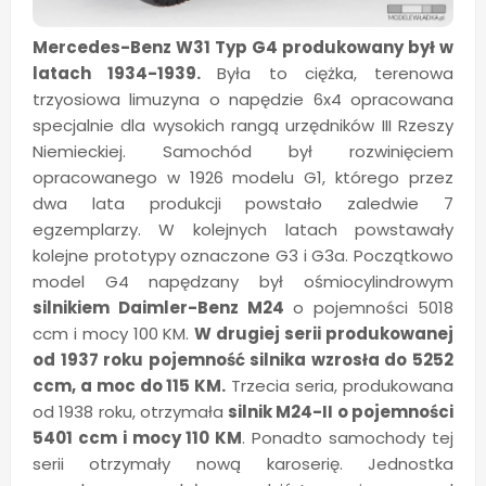
Mercedes-Benz W31 Typ G4 produkowany był w
latach 1934-1939.
Była to ciężka, terenowa
trzyosiowa limuzyna o napędzie 6x4 opracowana
specjalnie dla wysokich rangą urzędników III Rzeszy
Niemieckiej. Samochód był rozwinięciem
opracowanego w 1926 modelu G1, którego przez
dwa lata produkcji powstało zaledwie 7
egzemplarzy. W kolejnych latach powstawały
kolejne prototypy oznaczone G3 i G3a. Początkowo
model G4 napędzany był ośmiocylindrowym
silnikiem Daimler-Benz M24
o pojemności 5018
ccm i mocy 100 KM.
W drugiej serii produkowanej
od 1937 roku pojemność silnika wzrosła do 5252
ccm, a moc do 115 KM.
Trzecia seria, produkowana
od 1938 roku, otrzymała
silnik M24-II o pojemności
5401 ccm i mocy 110 KM
. Ponadto samochody tej
serii otrzymały nową karoserię. Jednostka