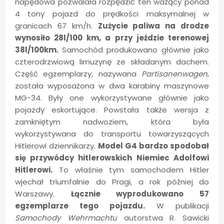
napędowa pozwalała rozpędzić ten ważący ponad
4 tony pojazd do prędkości maksymalnej w
granicach 67 km/h.
Zużycie paliwa na drodze
wynosiło 28l/100 km, a przy jeździe terenowej
38l/100km.
Samochód produkowano głównie jako
czterodrzwiową limuzynę ze składanym dachem.
Część egzemplarzy, nazywana
Partisanenwagen
,
została wyposażona w dwa karabiny maszynowe
MG-34. Były one wykorzystywane głównie jako
pojazdy eskortujące. Powstała także wersja z
zamkniętym nadwoziem, która była
wykorzystywana do transportu towarzyszących
Hitlerowi dziennikarzy.
Model G4 bardzo spodobał
się przywódcy hitlerowskich Niemiec Adolfowi
Hitlerowi.
To właśnie tym samochodem Hitler
wjechał triumfalnie do Pragi, a rok później do
Warszawy.
Łącznie wyprodukowano 57
egzemplarze tego pojazdu.
W publikacji
Samochody Wehrmachtu
autorstwa R. Sawicki