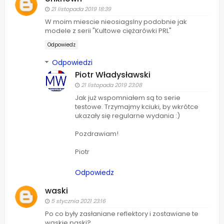
21 listopada 2019 18:39
W moim miescie nieosiagslny podobnie jak
modele z serii "Kultowe ciężarówki PRL"
Odpowiedz
Odpowiedzi
Piotr Władysławski
21 listopada 2019 23:08
Jak już wspomniałem są to serie
testowe. Trzymajmy kciuki, by wkrótce
ukazały się regularne wydania :)
Pozdrawiam!
Piotr
Odpowiedz
waski
5 stycznia 2021 23:16
Po co były zasłaniane reflektory i zostawiane te
wąskie paski?