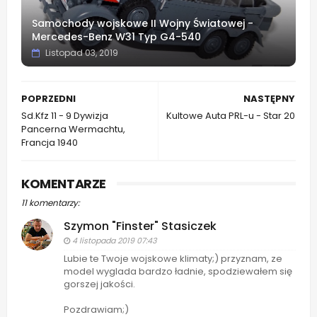
Samochody wojskowe II Wojny Światowej -
Mercedes-Benz W31 Typ G4-540
Listopad 03, 2019
POPRZEDNI
NASTĘPNY
Sd.Kfz 11 - 9 Dywizja
Kultowe Auta PRL-u - Star 20
Pancerna Wermachtu,
Francja 1940
KOMENTARZE
11 komentarzy:
Szymon "Finster" Stasiczek
4 listopada 2019 07:43
Lubie te Twoje wojskowe klimaty;) przyznam, ze
model wyglada bardzo ładnie, spodziewałem się
gorszej jakości.
Pozdrawiam;)