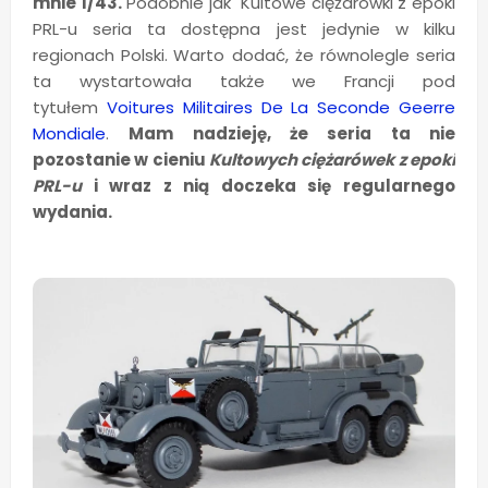
mnie 1/43.
Podobnie jak Kultowe ciężarówki z epoki
PRL-u seria ta dostępna jest jedynie w kilku
regionach Polski.
Warto dodać, że równolegle seria
ta wystartowała także we Francji pod
tytułem
Voitures Militaires De La Seconde Geerre
Mondiale
.
Mam nadzieję, że seria ta nie
pozostanie w cieniu
Kultowych ciężarówek z epoki
PRL-u
i wraz z nią doczeka się regularnego
wydania.