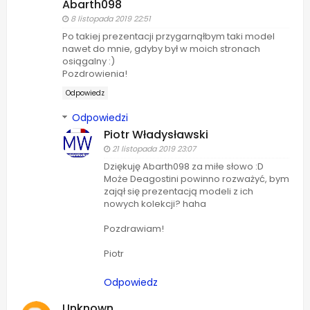
Abarth098
8 listopada 2019 22:51
Po takiej prezentacji przygarnąłbym taki model
nawet do mnie, gdyby był w moich stronach
osiągalny :)
Pozdrowienia!
Odpowiedz
Odpowiedzi
Piotr Władysławski
21 listopada 2019 23:07
Dziękuję Abarth098 za miłe słowo :D
Może Deagostini powinno rozważyć, bym
zajął się prezentacją modeli z ich
nowych kolekcji? haha
Pozdrawiam!
Piotr
Odpowiedz
Unknown