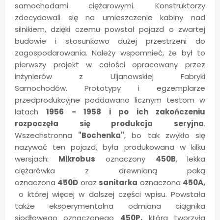
samochodami ciężarowymi. Konstruktorzy
zdecydowali się na umieszczenie kabiny nad
silnikiem, dzięki czemu powstał pojazd o zwartej
budowie i stosunkowo dużej przestrzeni do
zagospodarowania. Należy wspomnieć, że był to
pierwszy projekt w całości opracowany przez
inżynierów z Uljanowskiej Fabryki
Samochodów. Prototypy i egzemplarze
przedprodukcyjne poddawano licznym testom w
latach
1956 - 1958 i po ich zakończeniu
rozpoczęła się produkcja seryjna
.
Wszechstronna
"Bochenka"
, bo tak zwykło się
nazywać ten pojazd, była produkowana w kilku
wersjach:
Mikrobus
oznaczony
450B
, lekka
ciężarówka z drewnianą paką
oznaczona
450D
oraz
sanitarka
oznaczona
450A,
o której więcej w dalszej części wpisu. Powstała
także eksperymentalna odmiana ciągnika
siodłowego oznaczonego
450P,
która tworzyła