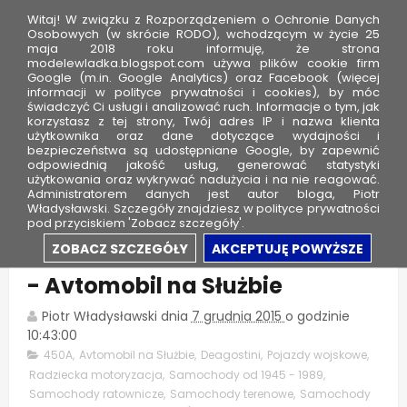
Witaj! W związku z Rozporządzeniem o Ochronie Danych
Osobowych (w skrócie RODO), wchodzącym w życie 25
maja 2018 roku informuję, że strona
modelewladka.blogspot.com używa plików cookie firm
M
Google (m.in. Google Analytics) oraz Facebook (więcej
o
informacji w polityce prywatności i cookies), by móc
świadczyć Ci usługi i analizować ruch. Informacje o tym, jak
d
korzystasz z tej strony, Twój adres IP i nazwa klienta
użytkownika oraz dane dotyczące wydajności i
e
bezpieczeństwa są udostępniane Google, by zapewnić
l
odpowiednią jakość usług, generować statystyki
użytkowania oraz wykrywać nadużycia i na nie reagować.
e
Administratorem danych jest autor bloga, Piotr
Władysławski. Szczegóły znajdziesz w polityce prywatności
W
pod przyciskiem 'Zobacz szczegóły'.
ł
UAZ 450A wojskowa sanitarka
ZOBACZ SZCZEGÓŁY
AKCEPTUJĘ POWYŻSZE
a
- Avtomobil na Służbie
d
k
Piotr Władysławski
dnia
7 grudnia 2015
o godzinie
a
10:43:00
450A
,
Avtomobil na Służbie
,
Deagostini
,
Pojazdy wojskowe
,
Radziecka motoryzacja
,
Samochody od 1945 - 1989
,
Samochody ratownicze
,
Samochody terenowe
,
Samochody