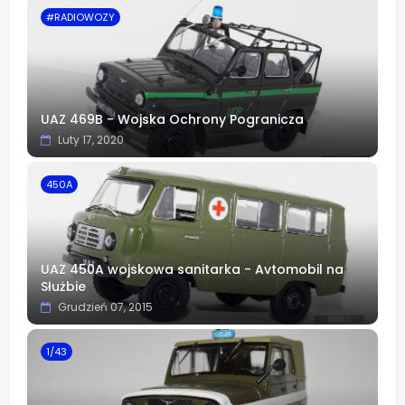
#RADIOWOZY
UAZ 469B - Wojska Ochrony Pogranicza
Luty 17, 2020
450A
UAZ 450A wojskowa sanitarka - Avtomobil na
Służbie
Grudzień 07, 2015
1/43