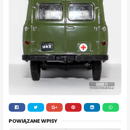
Whats
POWIĄZANE WPISY
app