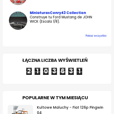
MiniaturasConry43 Collection
Construye tu Ford Mustang de JOHN
WICK (Escala 1/8).
Pokaż wszystko
ŁĄCZNA LICZBA WYŚWIETLEŃ
2
1
0
3
6
3
1
POPULARNE W TYM MIESIĄCU
Kultowe Maluchy - Fiat 126p Pingwin
04