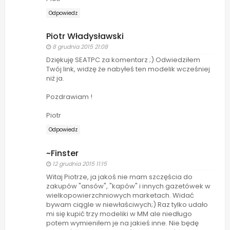
Odpowiedz
Piotr Władysławski
8 grudnia 2015 21:08
Dziękuję SEATPC za komentarz ;) Odwiedziłem
Twój link, widzę że nabyłeś ten modelik wcześniej
niż ja.
Pozdrawiam !
Piotr
Odpowiedz
~Finster
12 grudnia 2015 11:15
Witaj Piotrze, ja jakoś nie mam szczęścia do
zakupów "ansów", "kapów" i innych gazetówek w
wielkopowierzchniowych marketach. Widać
bywam ciągle w niewłaściwych;) Raz tylko udało
mi się kupić trzy modeliki w MM ale niedługo
potem wymieniłem je na jakieś inne. Nie będę