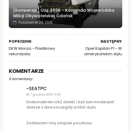
[Konwersja] Uaz 469B - Komenda Wojewódzka
Milicji Obywatelskiej Gdańsk
Październik 24, 2015
POPRZEDNI
NASTĘPNY
DKW Monza - Plastikowy
Opel Kapitan P1 - W
rekordzista
amerykańskim stylu
KOMENTARZE
6 komentarzy:
~SEATPC
7 grudnia 2015 11:58
Doskonała ten UAZ dzielić i być tani model jest
dobrze z dwa szczegóły zrobić dużo
Zostawiam mój związek pocztowy