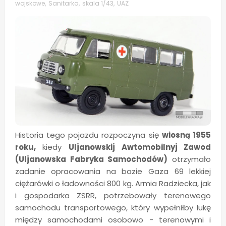
wojskowe
,
Sanitarka
,
skala 1/43
,
UAZ
Historia tego pojazdu rozpoczyna się
wiosną 1955
roku,
kiedy
Uljanowskij Awtomobilnyj Zawod
(Uljanowska Fabryka Samochodów)
otrzymało
zadanie opracowania na bazie Gaza 69 lekkiej
ciężarówki o ładowności 800 kg. Armia Radziecka, jak
i gospodarka ZSRR, potrzebowały terenowego
samochodu transportowego, który wypełniłby lukę
między samochodami osobowo - terenowymi i