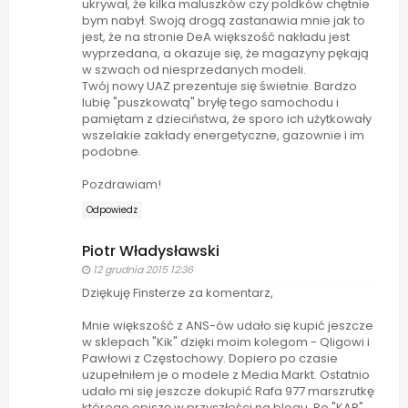
ukrywał, że kilka maluszków czy poldków chętnie
bym nabył. Swoją drogą zastanawia mnie jak to
jest, że na stronie DeA większość nakładu jest
wyprzedana, a okazuje się, że magazyny pękają
w szwach od niesprzedanych modeli.
Twój nowy UAZ prezentuje się świetnie. Bardzo
lubię "puszkowatą" bryłę tego samochodu i
pamiętam z dzieciństwa, że sporo ich użytkowały
wszelakie zakłady energetyczne, gazownie i im
podobne.
Pozdrawiam!
Odpowiedz
Piotr Władysławski
12 grudnia 2015 12:36
Dziękuję Finsterze za komentarz,
Mnie większość z ANS-ów udało się kupić jeszcze
w sklepach "Kik" dzięki moim kolegom - Qligowi i
Pawłowi z Częstochowy. Dopiero po czasie
uzupełniłem je o modele z Media Markt. Ostatnio
udało mi się jeszcze dokupić Rafa 977 marszrutkę
którego opiszę w przyszłości na blogu. Po "KAP"