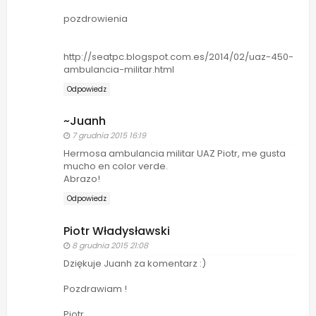
pozdrowienia
http://seatpc.blogspot.com.es/2014/02/uaz-450-
ambulancia-militar.html
Odpowiedz
~Juanh
7 grudnia 2015 16:19
Hermosa ambulancia militar UAZ Piotr, me gusta
mucho en color verde.
Abrazo!
Odpowiedz
Piotr Władysławski
8 grudnia 2015 21:08
Dziękuje Juanh za komentarz :)
Pozdrawiam !
Piotr